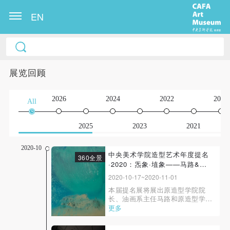
EN
展览回顾
2026
2024
2022
2020
All
2025
2023
2021
2020-10
中央美术学院造型艺术年度提名
360全景
·2020：炁象·埴象——马路&吕
品昌的艺术
2020-10-17~2020-11-01
本届提名展将展出原造型学院院
长、油画系主任马路和原造型学院
副院长、雕塑系主任吕品昌的作品
更多
一百余件。“炁（qì）象·马路艺术
十年”分为三个版块展出：“那”系列