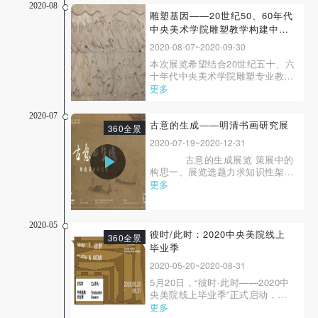
水彩画、水粉画、坦培拉、蚀刻版
2020-08
画等艺术形式。其中 28 件绘画原
雕塑基因——20世纪50、60年代
作，包含《紫罗兰公鸡》、《恋人
中央美术学院雕塑教学构建中的
快捷登录
帐号密码登录
与花束》、《...
多种传统
2020-08-07~2020-09-30
本次展览希望结合20世纪五十、六
十年代中央美术学院雕塑专业教学
和创作的发展，通过相关馆藏品的
更多
发送验证码
手机号码
展示，尝试剖析多种传统在雕塑教
学体系形成过程中的作用，并对于
手机号码将作为您的登录账号
2020-07
雕塑专业的这一历史时期发展进行
古意的生成——明清书画研究展
360全景
回顾。
2020-07-19~2020-12-31
古意的生成展览 策展中的
构思一、展览选题力求知识性架构
验证码
近年来，国内博物馆界对于中国传
更多
统文化的关注和研究十分火热，故
登录
宫博物院、国家博物馆、南京博物
院、上海博物馆、辽宁博物馆、北
2020-05
京画院美术馆等机构都举办了多场
彼时/此时：2020中央美院线上
可使用雅昌艺术网会员账户登录
360全景
古代传...
毕业季
2020-05-20~2020-08-31
5月20日，“彼时·此时——2020中
央美院线上毕业季”正式启动，研
究生毕业作品展同一天开幕；本科
更多