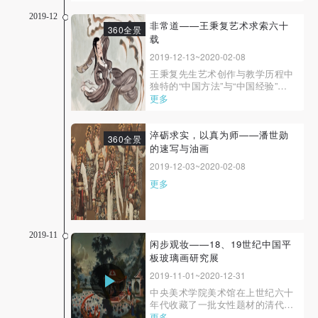
生毕业作品展将于6月15日正式开
幕。“2020中央美院线上毕业季”将
2019-12
呈现13个教学单位的31名博士研
非常道——王秉复艺术求索六十
360全景
究生、375名硕士研究生、846名
载
本科生的1万多件毕业作品，将在
2019-12-13~2020-02-08
中央美院虚拟美术馆54...
王秉复先生艺术创作与教学历程中
独特的“中国方法”与“中国经验”，
及对于其创作风格的展示与研究，
更多
正是美术学院面向莘莘学子、面向
社会大众传播美育的重要契机。
此“常道”者，“非常道”也。
淬砺求实，以真为师——潘世勋
360全景
的速写与油画
2019-12-03~2020-02-08
更多
2019-11
闲步观妆——18、19世纪中国平
板玻璃画研究展
2019-11-01~2020-12-31
中央美术学院美术馆在上世纪六十
年代收藏了一批女性题材的清代平
板玻璃画及与之相关的布面油画。
更多