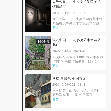
（2010-2013）、“听”系列（2014-
大千气象——中央美术学院美术
2016）、“重叠”系列（2017-
馆精品展
2020）。“埴（zhí）象：吕品昌艺
2020-10-10~2021-04-18
术三十年”分为三...
大千气象——中央美术学院美术馆
精品展以中央美术学院美术馆藏品
为线索，梳理中国传统绘画，聚焦
更多
18世纪中期到20世纪前期的中国
绘画求变之格局。此次展览精选中
国画藏品五十九件（套），自乾嘉
镶嵌中国——马赛克艺术邀请展·
360全景
时期至20世纪上半叶，跨越二百余
北京
年，探求与呈现绘画作品丰富面貌
2020-10-10~2020-11-08
中所蕴含的“大...
本次展览共邀请了80余位艺术家创
作的100余幅作品参展，他们分别
来自中国主要的美术院校及专业研
更多
究院所，包含了老中青几代壁画家
及其他画种的杰出代表，展示了各
种镶嵌工艺在艺术创作中的可能
马克·夏加尔 中国首展
性，期待通过展览提升中国镶嵌艺
2020-10-09~2021-01-18
术的水平，推进马赛克镶嵌在中国
本次展览，由“爱、乡愁、神奇世
当代壁画创作...
界与马戏团”、“拉·封丹寓言”、“诱
惑巴黎”、“信仰的力量”以及“生命
更多
的终点是一束花”五个板块组成，
共展出 155 件作品，涵盖油画、