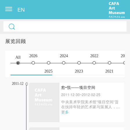
EN
展览回顾
2026
2024
2022
2020
All
2025
2023
2021
2011-12
愈•悦——项目空间
2011-12-30~2012-02-25
中央美术学院美术馆“项目空间”旨
在扶持年轻的艺术家与策展人，将
学院教学延伸到实践之中，这也是
更多
全国艺术院校美术馆功能定位与项
目运营的新模式。在中央美术学院
领导及美术馆的积极倡导下创立