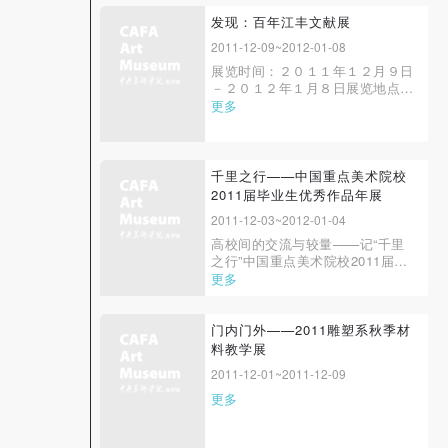
设计大赛，是中国最早的原创家具
快捷登录
帐号密码登录
设计实物赛展活动之一。从２００
发现：百年江丰文献展
２年第１届开始， 已经先后成功
2011-12-09~2012-01-08
举办了４届。 从第３届开始除了
展览时间：２０１１年１２月９日
大赛又增加“...
发送验证码
－２０１２年１月８日展览地点：
手机号码
中央美术学院美术馆 ２Ｂ展厅主
更多
手机号码将作为您的登录账号
办单位：中华人民共和国文化部、
中国文学艺术界联合会承办单位：
中央美术学院、中国美术家协会、
中国美术馆协办单位：吴作人国际
千里之行——中国重点美术院校
美术基金会、北京鲁迅博物馆、北
2011届毕业生优秀作品年展
验证码
京匡时国际...
2011-12-03~2012-01-04
登录
高校间的交流与较量——记“千里
之行”中国重点美术院校2011届毕
业生优秀作品展第二届“千里之行
更多
可使用雅昌艺术网会员账户登录
——中国重点美术院校2011届毕
业生优秀作品展”在千呼万唤之
中，于2011年12月3日上午10时，
门内门外——2011雕塑系秋季材
在天津美术学院美术馆隆重开幕
料教学展
了。开幕式由天津美术学院副院长
2011-12-01~2011-12-09
于世宏主持，教育部高教司...
更多