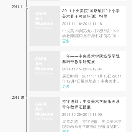
2011-11
2011中央美院“国培项目”中小学
美术骨干教师培训汇报展
2011-11-16~2011-11-18
中央美术学院杨力书记访谈“中小
学教师国家级培训计划”简称“国培
计划”，是教育部、财政部于2010
更多
年开始实施的旨在提高中小学教师
特别是农村教师队伍整体素质的重
要举措。中央美术学院作为著名的
十年——中央美术学院造型学院
高等美术学府，积极参与了“国培
基础部教学研究展
计划”，人文学院美术教育系经过
2011-11-15~2011-12-04
几个月的准备、...
展览时间：2011年11月15日-2011
年12月4日展览地点：中央美术学
院美术馆 2A、2B、3B展厅从
更多
2001年中央美术学院迁到新校
址，统一实行全院造型专业的基础
2011-10
教学以来，基础部教学已经走过了
持守进取：中央美术学院版画系
十年的历程。在低年级阶段实行统
青年教师汇报展
一的基础教学，这一决定既是立足
2011-10-25~2011-11-05
于学科拓展和规模扩大...
展览名称：持守进取：中央美术学
院版画系青年教师汇报展展览时
间：2011年10月25日-2011年11月
更多