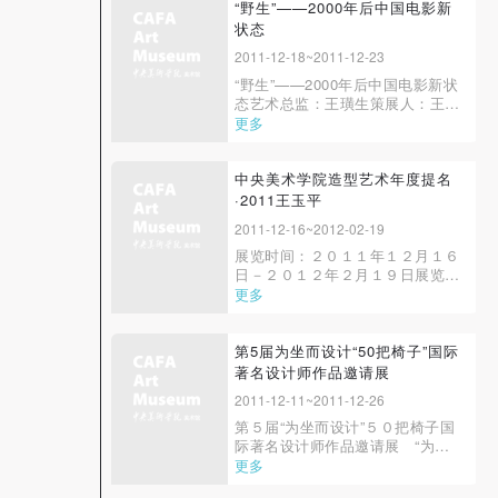
的“项目空间”位于美术馆二层半展
“野生”——2000年后中国电影新
厅，为三个连续分布的展示空间，
状态
总面积约85平...
2011-12-18~2011-12-23
“野生”——2000年后中国电影新状
态艺术总监：王璜生策展人：王小
鲁、蔡萌主办：《电影现场》编辑
更多
部、中央美术学院美术馆协办：
100TV、16MM、B20电影计
划 联席举办： 北京大学、青元素
中央美术学院造型艺术年度提名
视频支持：爱奇艺媒体支持：中国
·2011王玉平
青年报、凤凰网、网易、艺术当
2011-12-16~2012-02-19
代、新华社、...
展览时间：２０１１年１２月１６
日－２０１２年２月１９日展览地
点：中央美术学院美术馆 ３Ａ、
更多
３Ｂ展厅主办单位：中央美术学
院 承办单位：中央美术学院造型
学院 中央美术学院美术馆
第5届为坐而设计“50把椅子”国际
展览支持：云南昆明元盛文化产权
著名设计师作品邀请展
交易所 策展人：余丁白塔寺
2011-12-11~2011-12-26
走张自忠路、...
第５届“为坐而设计”５０把椅子国
际著名设计师作品邀请展 “为坐
而设计”是中央美术学院主办，由
更多
中央美术学院江黎教授策划的原创