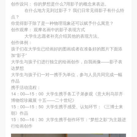
创作设问： 你的梦想是什么?用影子的概念来表达。
在什么地方见到过影子？ 我们日常见得影子有什么特
点？
你觉得影子除了是一种物理现象还可以赋予什么寓意？
创作观摩： 观摩名画中的影子表现方式
大学生志愿者补充介绍其他的表现方法。
创作体例：
孩子们在大学生已经画好的图画或者在准备好的图片下面添
加“影子”
大学生与孩子们进行独立的绘画创作，自我画像——影子表
达梦想
大学生与孩子们一对一携手为单位，参与人员共同完成一幅
作品
携手活动流程：
14：00—15：00 大学生携手务工子弟参观《意大利乌菲齐
博物馆珍藏展 十五——二十世纪》
15：00—15：50 大学生携手感受、认知环节：《三博士来
朝》作品
15：50—16：30 大学生携手创作环节：“梦想之影”为主题进
行绘画创作