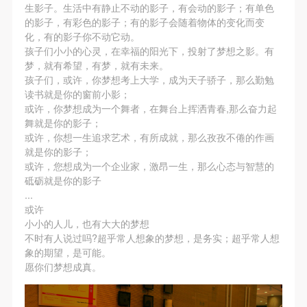
（1）、拍摄内容 乙方拍摄的带有甲方肖像的作品内
（1）、拍摄内容 乙方拍摄的带有甲方肖像的作品内
（1）、拍摄内容 乙方拍摄的带有甲方肖像的作品内
生影子。生活中有静止不动的影子，有会动的影子；有单色
的影子，有彩色的影子；有的影子会随着物体的变化而变
容包括：①中央美术学院美术馆②中央美术学院校园
容包括：①中央美术学院美术馆②中央美术学院校园
容包括：①中央美术学院美术馆②中央美术学院校园
化，有的影子你不动它动。
内○3由中央美术学院公共教育部策划或执行的一切活
内○3由中央美术学院公共教育部策划或执行的一切活
内○3由中央美术学院公共教育部策划或执行的一切活
孩子们小小的心灵，在幸福的阳光下，投射了梦想之影。有
动。
动。
动。
梦，就有希望，有梦，就有未来。
孩子们，或许，你梦想考上大学，成为天子骄子，那么勤勉
（2）、使用形式 用于中央美术学院图书出版、销售
（2）、使用形式 用于中央美术学院图书出版、销售
（2）、使用形式 用于中央美术学院图书出版、销售
读书就是你的窗前小影；
附带光盘及宣传资料。
附带光盘及宣传资料。
附带光盘及宣传资料。
或许，你梦想成为一个舞者，在舞台上挥洒青春,那么奋力起
（3）、使用地域范围
（3）、使用地域范围
（3）、使用地域范围
舞就是你的影子；
或许，你想一生追求艺术，有所成就，那么孜孜不倦的作画
适用地域范围包括国内和国外。
适用地域范围包括国内和国外。
适用地域范围包括国内和国外。
就是你的影子；
使用肖像的媒介限于不损害甲方肖像权的任何媒介
使用肖像的媒介限于不损害甲方肖像权的任何媒介
使用肖像的媒介限于不损害甲方肖像权的任何媒介
或许，您想成为一个企业家，激昂一生，那么心态与智慧的
（如杂志、网络等）。
（如杂志、网络等）。
（如杂志、网络等）。
砥砺就是你的影子
...
三、肖像权使用期限
三、肖像权使用期限
三、肖像权使用期限
或许
永久使用。
永久使用。
永久使用。
小小的人儿，也有大大的梦想
四、许可使用费用
四、许可使用费用
四、许可使用费用
不时有人说过吗?超乎常人想象的梦想，是务实；超乎常人想
象的期望，是可能。
带有甲方肖像作品的拍摄费用由乙方承担。
带有甲方肖像作品的拍摄费用由乙方承担。
带有甲方肖像作品的拍摄费用由乙方承担。
愿你们梦想成真。
乙方于拍摄完带有甲方肖像的作品无需支付甲方任何
乙方于拍摄完带有甲方肖像的作品无需支付甲方任何
乙方于拍摄完带有甲方肖像的作品无需支付甲方任何
费用。
费用。
费用。