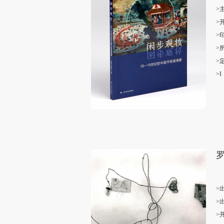
>
>
>
>
>
>I
>
>
>