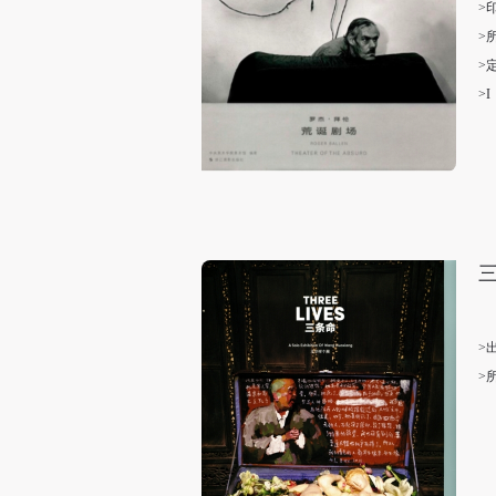
>
>
>
>I
>
>