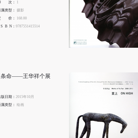
印
次
：
1
登录
所属类型：
摄影
定
价
：
168.00
可使用雅昌艺术网会员账户登录
S
B
N
：
9787551415514
三条命——王华祥个展
出版日期：
2015年10月
所属类型：
绘画