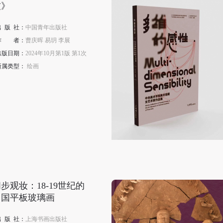
友》
出
版
社：
中国青年出版社
作
者
：
曹庆晖 易玥 李展
出版日期：
2024年10月第1版 第1次
所属类型：
绘画
步观妆：18-19世纪的
中国平板玻璃画
出
版
社：
上海书画出版社