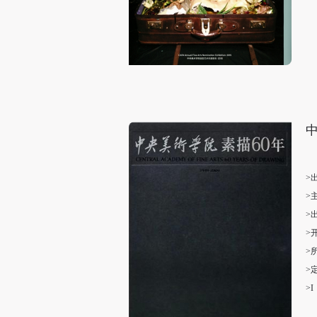
>
>
>
>
>
>
>I