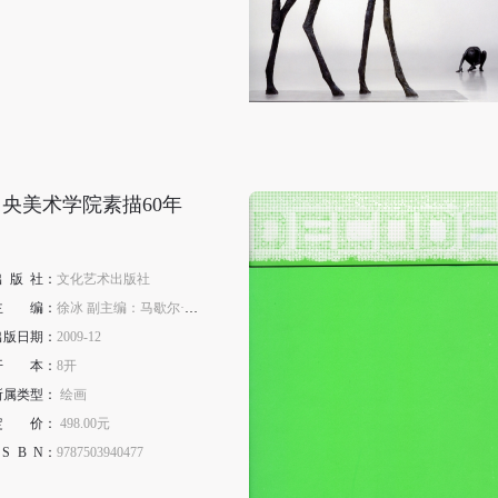
中央美术学院素描60年
出
版
社：
文化艺术出版社
主
编
：
徐冰 副主编：马歇尔·韦伯
出版日期：
2009-12
开
本
：
8开
所属类型：
绘画
定
价
：
498.00元
S
B
N
：
9787503940477