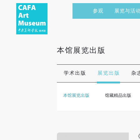
参观
展览与活
当前展览
艺术家&典藏
CAFAM 讲座
会员
展览预告
学术研究
CAFAM 课程
企业赞助
本馆展览出版
展览回顾
艺术出版
CAFAM 体验
捐赠
数字美术馆
志愿者
学术出版
展览出版
杂
资讯
合作伙伴
本馆展览出版
馆藏精品出版
举办活动