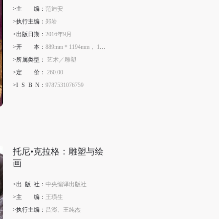
>主
编
：
范迪安
>执行主编：
郑岩
>出版日期：
2016年9月
>开
本
：
889mm＊1194mm， 1／16
>所属类型：
艺术／雕塑
>定
价
：
260.00
>I
S
B
N
：
9787531076759
托尼•克拉格：雕塑与绘
画
>出
版
社：
中央编译出版社
>主
编
：
王璜生
>执行主编：
吕澎、王纯杰