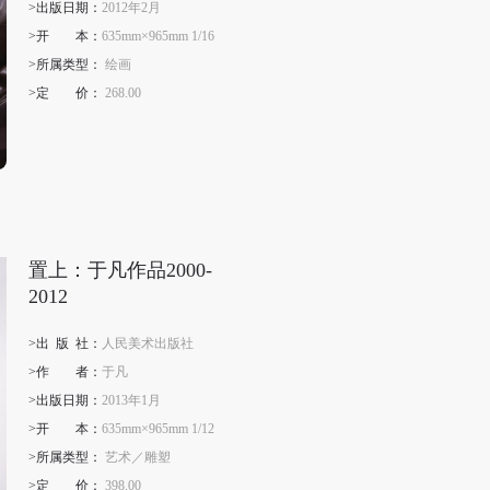
>出版日期：
2012年2月
>开
本
：
635mm×965mm 1/16
>所属类型：
绘画
>定
价
：
268.00
置上：于凡作品2000-
2012
>出
版
社：
人民美术出版社
>作
者
：
于凡
>出版日期：
2013年1月
>开
本
：
635mm×965mm 1/12
>所属类型：
艺术／雕塑
>定
价
：
398.00