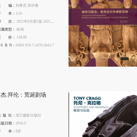
主
编
：
刘希言 郑伊看
开
本
：
1/16
印
次
：
2021年8月第1版 2021年8月第1次印刷
所属类型：
绘画
定
价
：
138.00
S
B
N
：
ISBN 978-7-5479-2643-7
快捷登录
帐号密码登录
手机号码
发送验证码
罗杰.拜伦：荒诞剧场
手机号码将作为您的登录账号
出
版
社：
浙江摄影出版社
验证码
出版日期：
2016-9
开
本
：
8开