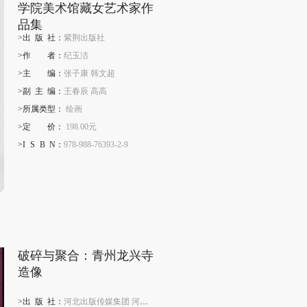
学院美术馆藏女艺术家作
品集
>出
版
社：
紫荆出版社
>作
者
：
纪玉洁
>主
编
：
张子康 韩文超
>副
主
编：
王春辰 高高
>所属类型：
绘画
>定
价
：
198.00元
>I
S
B
N
：
978-988-76393-2-9
破碎与聚合：青州龙兴寺
造像
>出
版
社：
河北出版传媒集团 河北美术出版社