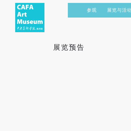
参观
展览与活
当前展览
艺术家&典藏
CAFAM 讲座
会员
展览预告
学术研究
CAFAM 课程
企业赞助
展览预告
展览回顾
艺术出版
CAFAM 体验
捐赠
数字美术馆
志愿者
资讯
合作伙伴
举办活动