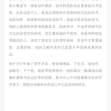
（1）、拍摄内容 乙方拍摄的带有甲方肖像的作品内
（1）、拍摄内容 乙方拍摄的带有甲方肖像的作品内
（1）、拍摄内容 乙方拍摄的带有甲方肖像的作品内
画大量速写，搜集创作素材，创作构思阶段反复推敲力求完
容包括：①中央美术学院美术馆②中央美术学院校园
容包括：①中央美术学院美术馆②中央美术学院校园
容包括：①中央美术学院美术馆②中央美术学院校园
善。在表达技巧上，避免运用国画中因袭的程式化的符号，
内○3由中央美术学院公共教育部策划或执行的一切活
内○3由中央美术学院公共教育部策划或执行的一切活
内○3由中央美术学院公共教育部策划或执行的一切活
直面自然，探索新的国画表现技巧，发掘水墨表现的潜力。
动。
动。
动。
他的人物画和风景画形象真实，线条简洁，不追求西画写实
（2）、使用形式 用于中央美术学院图书出版、销售
（2）、使用形式 用于中央美术学院图书出版、销售
（2）、使用形式 用于中央美术学院图书出版、销售
方法的深度空间表现，而注重画面的平面性，块面和明暗处
附带光盘及宣传资料。
附带光盘及宣传资料。
附带光盘及宣传资料。
理都具匠心，体现了现实主义的理性精神，表达中又尊重感
（3）、使用地域范围
（3）、使用地域范围
（3）、使用地域范围
觉，注重韵味。他的几幅代表作已是显示中国画发展的珍
适用地域范围包括国内和国外。
适用地域范围包括国内和国外。
适用地域范围包括国内和国外。
品。
使用肖像的媒介限于不损害甲方肖像权的任何媒介
使用肖像的媒介限于不损害甲方肖像权的任何媒介
使用肖像的媒介限于不损害甲方肖像权的任何媒介
（如杂志、网络等）。
（如杂志、网络等）。
（如杂志、网络等）。
他于1957年做了胃手术后，便病痛缠延。下生活、搞创作、
三、肖像权使用期限
三、肖像权使用期限
三、肖像权使用期限
搞教学、下干校。都是带病拼搏的。他的最后一幅素描自画
永久使用。
永久使用。
永久使用。
像吐露着与命运抗争的坚毅，显示出心中仍蕴藏着丰富的艺
四、许可使用费用
四、许可使用费用
四、许可使用费用
术潜力。我面对这幅杰出作品心中泛起深深的怀念。
带有甲方肖像作品的拍摄费用由乙方承担。
带有甲方肖像作品的拍摄费用由乙方承担。
带有甲方肖像作品的拍摄费用由乙方承担。
乙方于拍摄完带有甲方肖像的作品无需支付甲方任何
乙方于拍摄完带有甲方肖像的作品无需支付甲方任何
乙方于拍摄完带有甲方肖像的作品无需支付甲方任何
费用。
费用。
费用。