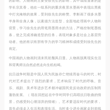
的影响。人物画则主要受徐先生的影响，其中成绩显著的是
故，活动中任何非事故当事人及美术馆将不承担人身
故，活动中任何非事故当事人及美术馆将不承担人身
故，活动中任何非事故当事人及美术馆将不承担人身
学长宗其香，他在一组系列的重庆夜景水墨画中表现出黑夜
事故的任何责任，但有互相援助的义务。参加活动的
事故的任何责任，但有互相援助的义务。参加活动的
事故的任何责任，但有互相援助的义务。参加活动的
中灯光掩映的效果，受到徐先生的称赞。李斛画了很多水墨
成员应当积极主动的组织实施救援工作，但对事故本
成员应当积极主动的组织实施救援工作，但对事故本
成员应当积极主动的组织实施救援工作，但对事故本
半身和全身人像，以素描方法造型，全面地处理画中人物和
身不承担任何法律责任和经济责任。参加本次活动者
身不承担任何法律责任和经济责任。参加本次活动者
身不承担任何法律责任和经济责任。参加本次活动者
背景，学习徐先生的用笔用墨用水的方法，严格控制笔墨线
的人身安全不负有民事及相关连带责任。
的人身安全不负有民事及相关连带责任。
的人身安全不负有民事及相关连带责任。
条，使之完成准确造型的任务，表现对象多是社会上基层劳
第五条
第五条
第五条
动者。他的有识有胆有学力的学习精神和成绩受到徐先生的
参加活动者在此次活动期间应主动遵守美术馆活动秩
参加活动者在此次活动期间应主动遵守美术馆活动秩
参加活动者在此次活动期间应主动遵守美术馆活动秩
肯定。
序、维护美术馆场地及展示、展览、馆藏艺术作品及
序、维护美术馆场地及展示、展览、馆藏艺术作品及
序、维护美术馆场地及展示、展览、馆藏艺术作品及
衍生品的安全。活动中一旦因个人原因造成美术馆场
衍生品的安全。活动中一旦因个人原因造成美术馆场
衍生品的安全。活动中一旦因个人原因造成美术馆场
中国画的人物画到清末民初颓风日显。人物画脱离现实生活
地、空间、艺术品、衍生品等受到不同程度的损失、
地、空间、艺术品、衍生品等受到不同程度的损失、
地、空间、艺术品、衍生品等受到不同程度的损失、
和背离师法自然必然走向生机枯竭。
破坏。活动中任何非事故当事人及美术馆将不承担相
破坏。活动中任何非事故当事人及美术馆将不承担相
破坏。活动中任何非事故当事人及美术馆将不承担相
抗日战争时期是中国人民为民族存亡绝续而奋斗的时代，时
应的责任与损失，应由参与活动者根据相应的法律条
应的责任与损失，应由参与活动者根据相应的法律条
应的责任与损失，应由参与活动者根据相应的法律条
代对艺术提出了强烈的要求，艺术响应了时代的呼唤。音
文、组织规定进行协商和赔偿。并追究相应的法律责
文、组织规定进行协商和赔偿。并追究相应的法律责
文、组织规定进行协商和赔偿。并追究相应的法律责
乐、戏剧、美术等进步艺术都冲破国民党反动政府的压制而
任和经济责任。
任和经济责任。
任和经济责任。
蓬勃发展。（ 现在回想起在中学时同学们高唱抗日歌曲的情
第六条
第六条
第六条
快捷登录
帐号密码登录
景，仍感受到心潮澎湃的情绪）。艺术要适应时代的要求，
参与活动者在参与活动时应当在美术馆工作人员及活
参与活动者在参与活动时应当在美术馆工作人员及活
参与活动者在参与活动时应当在美术馆工作人员及活
首先必须走入生活和表现生活。当时多少进步画家走到前线