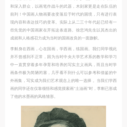
动导师、教师指导下进行，并正确的使用活动中所涉
动导师、教师指导下进行，并正确的使用活动中所涉
动导师、教师指导下进行，并正确的使用活动中所涉
和深入群众，以画笔作战斗的武器，木刻家更是走在队伍的
发送验证码
及到的绘画工具、创作材料及配套设备、设施，若参
及到的绘画工具、创作材料及配套设备、设施，若参
及到的绘画工具、创作材料及配套设备、设施，若参
手机号码
前列！中国画人物画要改变落后于时代的困境，只有进行表
与者因个人原因在使用相应绘画工具、创作材料及配
与者因个人原因在使用相应绘画工具、创作材料及配
与者因个人原因在使用相应绘画工具、创作材料及配
手机号码将作为您的登录账号
现内容和表达技巧的变革。实际上从二三十年代起已经有一
套设备、设施造成个人受伤、伤害他人及造成相应工
套设备、设施造成个人受伤、伤害他人及造成相应工
套设备、设施造成个人受伤、伤害他人及造成相应工
些先觉的中国画家在开拓这条道路。徐悲鸿先生以其杰出的
具、材料、设备或设施的故障或损坏。参与活动者应
具、材料、设备或设施的故障或损坏。参与活动者应
具、材料、设备或设施的故障或损坏。参与活动者应
成就和人格感召力成为当时的国画改良的一面旗帜。
当承当相应的全部责任，并主动赔偿相应的经济损
当承当相应的全部责任，并主动赔偿相应的经济损
当承当相应的全部责任，并主动赔偿相应的经济损
验证码
失。活动中任何非事故当事人及美术馆将不承担人身
失。活动中任何非事故当事人及美术馆将不承担人身
失。活动中任何非事故当事人及美术馆将不承担人身
李斛身在西画，心在国画，学西画，练国画。我们同学视此
登录
事故的任何责任。
事故的任何责任。
事故的任何责任。
并不曾感到不正常，因为当时中央大学艺术系的教学和学习
中央美术学院美术馆肖像权许可使用协议
中央美术学院美术馆肖像权许可使用协议
中央美术学院美术馆肖像权许可使用协议
中一直贯穿着多年孕育和培养的写实主义画风，而且当时学
可使用雅昌艺术网会员账户登录
根据《中华人民共和国广告法》、《中华人民共和国
根据《中华人民共和国广告法》、《中华人民共和国
根据《中华人民共和国广告法》、《中华人民共和国
画条件极为简陋闭塞，几乎看不到什么可以参考和借鉴的中
民法通则》以及 最高人民法院关于贯彻执行 《中华
民法通则》以及 最高人民法院关于贯彻执行 《中华
民法通则》以及 最高人民法院关于贯彻执行 《中华
外画集，写实成为我们艺术观念上的唯一选择 。当我们学西
人民共和国民法通则》若干问题的意见（试行）>的
人民共和国民法通则》若干问题的意见（试行）>的
人民共和国民法通则》若干问题的意见（试行）>的
画的同学还在仅靠领悟和感觉摸索画“土油画”时，李斛已形成
有关规定，为明确肖像许可方（甲方）和使用方（乙
有关规定，为明确肖像许可方（甲方）和使用方（乙
有关规定，为明确肖像许可方（甲方）和使用方（乙
了他的水墨画的风格雏形。
方）的权利义务关系，经双方友好协商，甲乙双方就
方）的权利义务关系，经双方友好协商，甲乙双方就
方）的权利义务关系，经双方友好协商，甲乙双方就
带有甲方肖像的作品的使用达成如下一致协议：
带有甲方肖像的作品的使用达成如下一致协议：
带有甲方肖像的作品的使用达成如下一致协议：
一、 一般约定
一、 一般约定
一、 一般约定