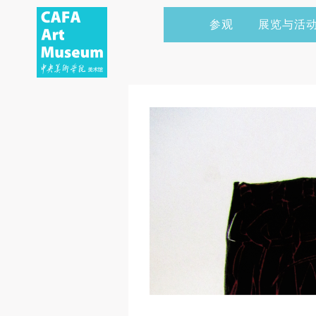
参观
展览与活
当前展览
艺术家&典藏
CAFAM 讲座
会员
展览预告
学术研究
CAFAM 课程
企业赞助
展览回顾
艺术出版
CAFAM 体验
捐赠
数字美术馆
志愿者
资讯
合作伙伴
举办活动