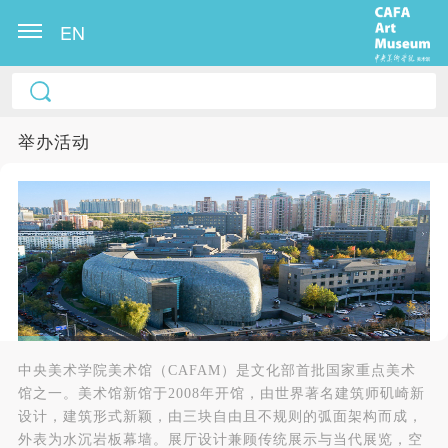
EN
举办活动
快捷登录
帐号密码登录
中央美术学院美术馆（CAFAM）是文化部首批国家重点美术
馆之一。美术馆新馆于2008年开馆，由世界著名建筑师矶崎新
发送验证码
手机号码
设计，建筑形式新颖，由三块自由且不规则的弧面架构而成，
手机号码将作为您的登录账号
外表为水沉岩板幕墙。展厅设计兼顾传统展示与当代展览，空