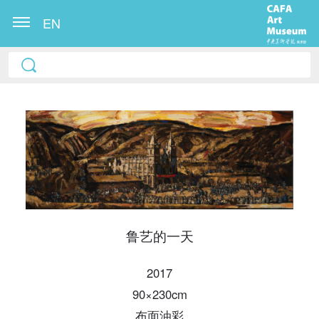
EN
快捷登录
帐号密码登录
鲁艺的一天
发送验证码
2017
手机号码
90×230cm
手机号码将作为您的登录账号
布面油彩