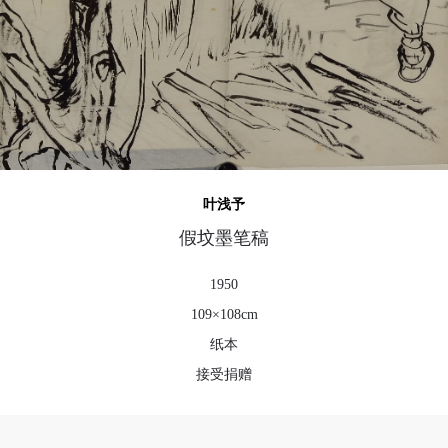
可使用雅昌艺术网会员账户登录
叶浅予
假坟墨笔稿
1950
109×108cm
纸本
接受捐赠