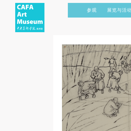
参观
展览与活
当前展览
艺术家&典藏
CAFAM 讲座
会员
展览预告
学术研究
CAFAM 课程
企业赞助
展览回顾
艺术出版
CAFAM 体验
捐赠
数字美术馆
志愿者
资讯
合作伙伴
举办活动