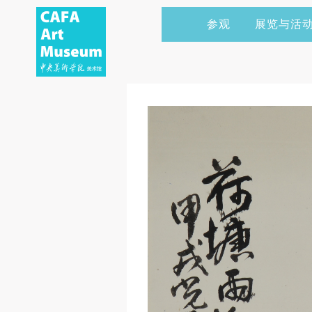
参观
展览与活
当前展览
艺术家&典藏
CAFAM 讲座
会员
展览预告
学术研究
CAFAM 课程
企业赞助
展览回顾
艺术出版
CAFAM 体验
捐赠
数字美术馆
志愿者
资讯
合作伙伴
举办活动