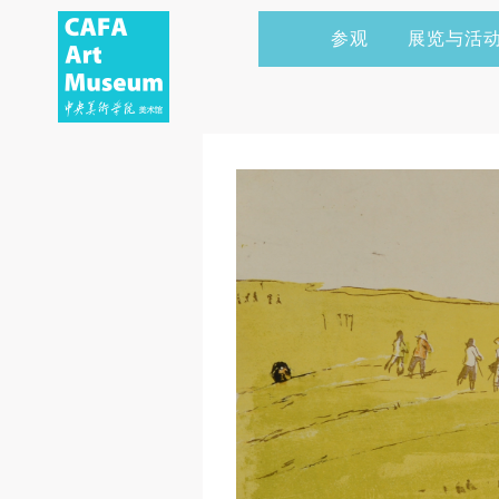
参观
展览与活
当前展览
艺术家&典藏
CAFAM 讲座
会员
展览预告
学术研究
CAFAM 课程
企业赞助
展览回顾
艺术出版
CAFAM 体验
捐赠
数字美术馆
志愿者
资讯
合作伙伴
举办活动