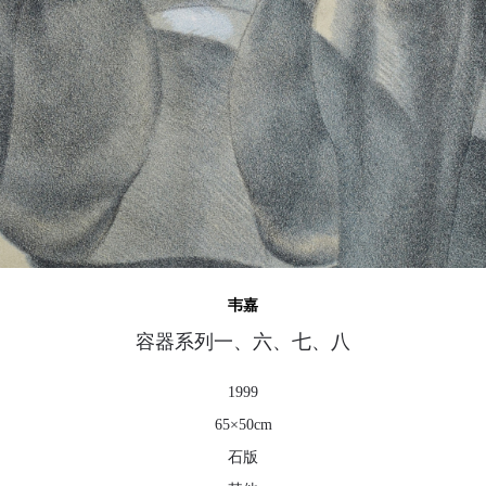
韦嘉
容器系列一、六、七、八
1999
65×50cm
石版