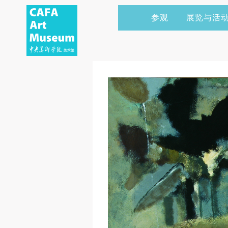
参观
展览与活
当前展览
艺术家&典藏
CAFAM 讲座
会员
展览预告
学术研究
CAFAM 课程
企业赞助
展览回顾
艺术出版
CAFAM 体验
捐赠
数字美术馆
志愿者
资讯
合作伙伴
举办活动