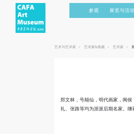
参观
展览与活
当前展览
艺术家&典藏
CAFAM 讲座
会员
展览预告
学术研究
CAFAM 课程
企业赞助
艺术与艺术家
艺术家&典藏
艺术家
展览回顾
艺术出版
CAFAM 体验
捐赠
数字美术馆
志愿者
资讯
合作伙伴
举办活动
郑文林，号颠仙，明代画家，闽侯（
礼、张路等均为浙派后期名家。继