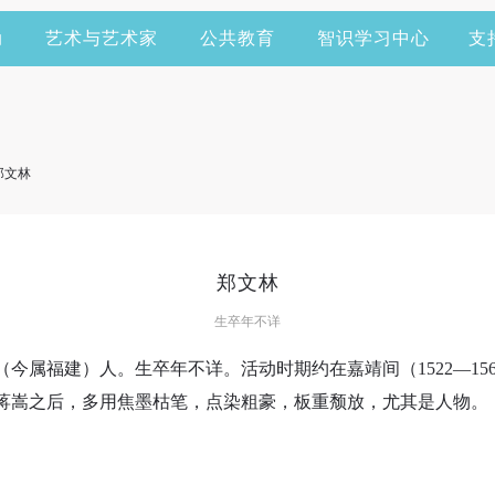
动
艺术与艺术家
公共教育
智识学习中心
支
郑文林
郑文林
生卒年不详
今属福建）人。生卒年不详。活动时期约在嘉靖间（1522—15
蒋嵩之后，多用焦墨枯笔，点染粗豪，板重颓放，尤其是人物。
快捷登录
帐号密码登录