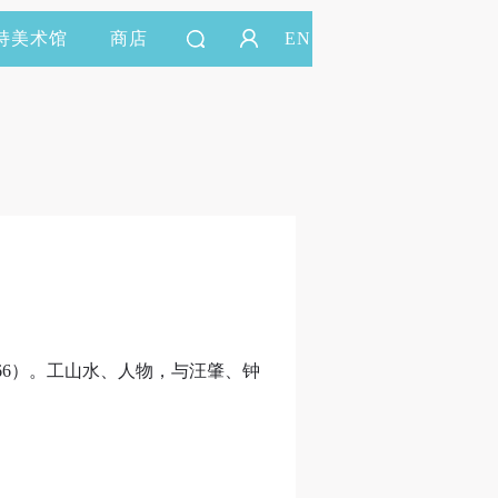
持美术馆
商店
EN
66）。工山水、人物，与汪肇、钟