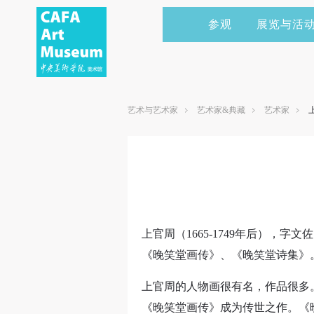
参观
展览与活
当前展览
艺术家&典藏
CAFAM 讲座
会员
展览预告
学术研究
CAFAM 课程
企业赞助
艺术与艺术家
艺术家&典藏
艺术家
展览回顾
艺术出版
CAFAM 体验
捐赠
数字美术馆
志愿者
资讯
合作伙伴
举办活动
上官周（1665-1749年后）
《晚笑堂画传》、《晚笑堂诗集》
上官周的人物画很有名，作品很多
《晚笑堂画传》成为传世之作。《