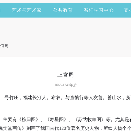
动
艺术与艺术家
公共教育
智识学习中心
支
上官周
上官周
1665-1749年后
，字文佐，号竹庄，福建长汀人。布衣。与查慎行等人友善。善山水
。
快捷登录
帐号密码登录
。主要有《樵归图》、《寿星图》、《苏武牧羊图》等。尤其是
晚笑堂画传》刻画了我国古代120位著名历史人物，所绘人物个
手机号码
发送验证码