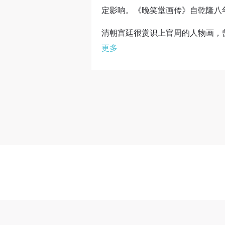
定影响。《晚笑堂画传》自乾隆八
清朝宫廷很赏识上官周的人物画，曾
更多