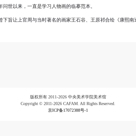
年问世以来，一直是学习人物画的临摹范本。
手机号码将作为您的登录账号
下旨让上官周与当时著名的画家王石谷、王原祁合绘《康熙南巡图
验证码
登录
可使用雅昌艺术网会员账户登录
版权所有 2011-2026 中央美术学院美术馆
Copyright © 2011-2026 CAFAM. All Rights Reserved.
京ICP备17072388号-1