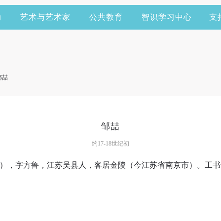
动
艺术与艺术家
公共教育
智识学习中心
支
邹喆
邹喆
约17-18世纪初
纪初），字方鲁，江苏吴县人，客居金陵（今江苏省南京市）。工
快捷登录
帐号密码登录
手机号码
发送验证码