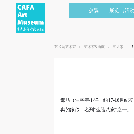
参观
展览与活
当前展览
艺术家&典藏
CAFAM 讲座
会员
展览预告
学术研究
CAFAM 课程
企业赞助
艺术与艺术家
艺术家&典藏
艺术家
展览回顾
艺术出版
CAFAM 体验
捐赠
数字美术馆
志愿者
资讯
合作伙伴
举办活动
邹喆（生卒年不详，约17-18世
典的家传，名列“金陵八家”之一。