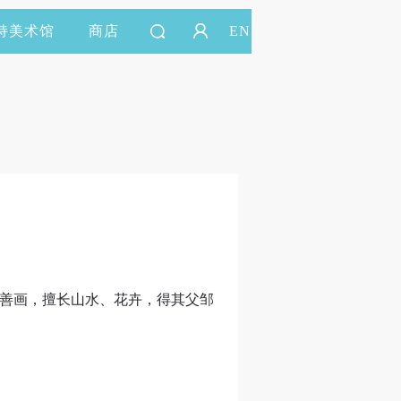
持美术馆
商店
EN
书善画，擅长山水、花卉，得其父邹