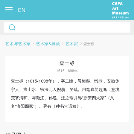
EN
艺术与艺术家
艺术家&典藏
艺术家
查士标
查士标
1615-1698年
查士标（1615-1698年），字二瞻，号梅壑、懒老，安徽休
宁人。擅山水，宗法元人倪瓒、吴镇。用笔疏简超逸，意境
快捷登录
帐号密码登录
荒寒清旷。与渐江、孙逸、汪之瑞并称“新安四大家”（又
名“海阳四家”）。著有《种书堂遗稿》。
发送验证码
手机号码
手机号码将作为您的登录账号