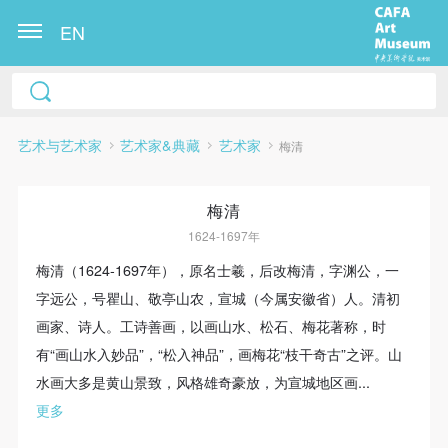
EN
艺术与艺术家
艺术家&典藏
艺术家
梅清
梅清
1624-1697年
梅清（1624-1697年），原名士羲，后改梅清，字渊公，一
字远公，号瞿山、敬亭山农，宣城（今属安徽省）人。清初
画家、诗人。工诗善画，以画山水、松石、梅花著称，时
快捷登录
帐号密码登录
有“画山水入妙品”，“松入神品”，画梅花“枝干奇古”之评。山
水画大多是黄山景致，风格雄奇豪放，为宣城地区画...
更多
发送验证码
手机号码