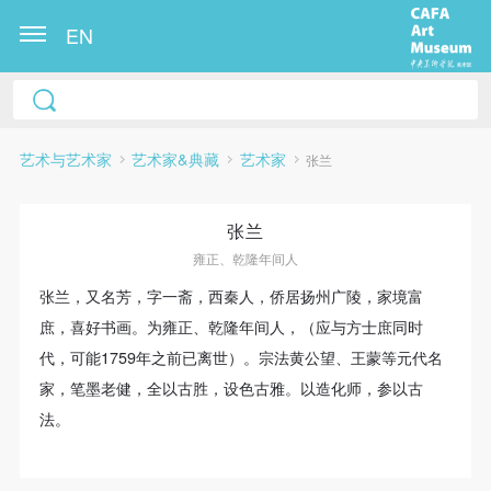
EN
艺术与艺术家
艺术家&典藏
艺术家
张兰
张兰
雍正、乾隆年间人
张兰，又名芳，字一斋，西秦人，侨居扬州广陵，家境富
庶，喜好书画。为雍正、乾隆年间人，（应与方士庶同时
快捷登录
帐号密码登录
代，可能1759年之前已离世）。宗法黄公望、王蒙等元代名
家，笔墨老健，全以古胜，设色古雅。以造化师，参以古
发送验证码
法。
手机号码
手机号码将作为您的登录账号