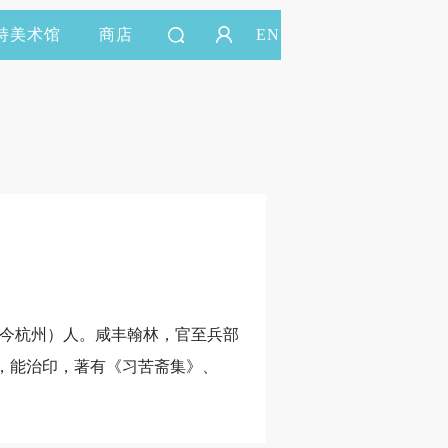
持美术馆
商店
EN
塘（今杭州）人。咸丰翰林，官至兵部
，能治印，著有《习苦斋集》、