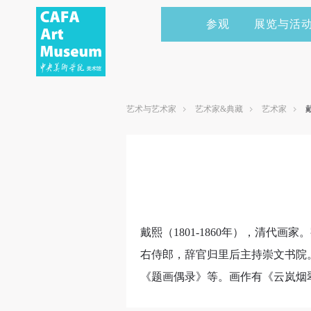
参观
展览与活
当前展览
艺术家&典藏
CAFAM 讲座
会员
展览预告
学术研究
CAFAM 课程
企业赞助
艺术与艺术家
艺术家&典藏
艺术家
展览回顾
艺术出版
CAFAM 体验
捐赠
数字美术馆
志愿者
资讯
合作伙伴
举办活动
戴熙（1801-1860年），清
右侍郎，辞官归里后主持崇文书院
《题画偶录》等。画作有《云岚烟