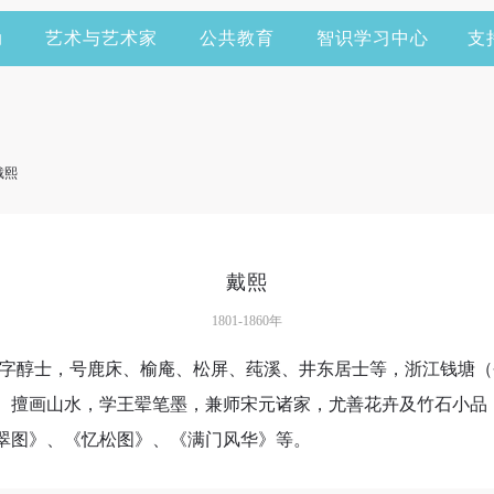
动
艺术与艺术家
公共教育
智识学习中心
支
戴熙
戴熙
1801-1860年
代画家。字醇士，号鹿床、榆庵、松屏、莼溪、井东居士等，浙江钱
。擅画山水，学王翚笔墨，兼师宋元诸家，尤善花卉及竹石小品
翠图》、《忆松图》、《满门风华》等。
快捷登录
帐号密码登录