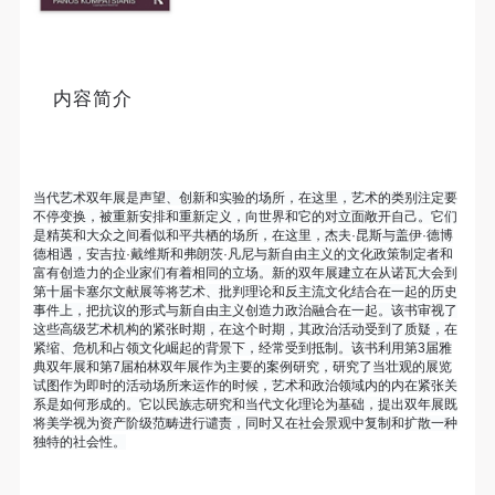
个重要而美的分享。 冷风起，冬意浓！ 这个冬日的
北京刻意显得不那么的温暖，不禁想逃离这荒凉几
发送验证码
日，寻一处刺眼的阳光，重新洗礼那或许已经麻木的
手机号码
手机号码将作为您的登录账号
内容简介
感官。 选择去吴哥，因为太想亲自去感受一下这世界
上最重要的文明古迹，它将中国长城的雄伟、泰姬陵
的细致繁复和金字塔的对称之美全部完美的融为一
验证码
体。唯有置身于吴哥王城，在“高棉微笑”的注视下，
当代艺术双年展是声望、创新和实验的场所，在这里，艺术的类别注定要
不停变换，被重新安排和重新定义，向世界和它的对立面敞开自己。它们
去凝望这曾经充满战乱、杀戮，到现今的和平和安
登录
是精英和大众之间看似和平共栖的场所，在这里，杰夫
·
昆斯与盖伊
·
德博
详。仿佛瞬间被抽离出这世间之外，画面被定格静止
德相遇，安吉拉
·
戴维斯和弗朗茨
·
凡尼与新自由主义的文化政策制定者和
富有创造力的企业家们有着相同的立场。新的双年展建立在从诺瓦大会到
可使用雅昌艺术网会员账户登录
了一般，转过身即是微笑。 版权归作者所有，任何形
第十届卡塞尔文献展等将艺术、批判理论和反主流文化结合在一起的历史
事件上，把抗议的形式与新自由主义创造力政治融合在一起。该书审视了
式转载请联系作者。 关于吴哥，我想大约是我不必多
这些高级艺术机构的紧张时期，在这个时期，其政治活动受到了质疑，在
费口舌去解释每一处寺院的由来和历史，每一个来到
紧缩、危机和占领文化崛起的背景下，经常受到抵制。该书利用第
3
届雅
典双年展和第
7
届柏林双年展作为主要的案例研究，研究了当壮观的展览
这里的人，多数都会花上个三五日去感受吴哥雄伟壮
试图作为即时的活动场所来运作的时候，艺术和政治领域内的内在紧张关
系是如何形成的。它以民族志研究和当代文化理论为基础，提出双年展既
观的寺院建筑群。 这里捡几个重要而美的分享。 冷
将美学视为资产阶级范畴进行谴责，同时又在社会景观中复制和扩散一种
风起，冬意浓！ 这个冬日的北京刻意显得不那么的温
独特的社会性。
暖，不禁想逃离这荒凉几日，寻一处刺眼的阳光，重