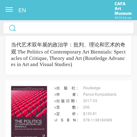
EN
冷风起，冬意浓！ 这个冬日的北京刻意显得不那么的
温暖，不禁想逃离这荒凉几日，寻一处刺眼的阳光，
重新洗礼那或许已经麻木的感官。 选择去吴哥，因为
当代艺术双年展的政治学：批判、理论和艺术的奇
观 The Politics of Contemporary Art Biennials: Spect
太想亲自去感受一下这世界上最重要的文明古迹，它
acles of Critique, Theory and Art (Routledge Advanc
将中国长城的雄伟、泰姬陵的细致繁复和金字塔的对
es in Art and Visual Studies)
称之美全部完美的融为一体。唯有置身于吴哥王城，
在“高棉微笑”的注视下，去凝望这曾经充满战乱、杀
戮，到现今的和平和安详。仿佛瞬间被抽离出这世间
>出
版
社：
Routledge
>作
者
：
Panos Kompatsiaris
之外，画面被定格静止了一般，转过身即是微笑。 版
>出
版
日
期
：
2017-03
权归作者所有，任何形式转载请联系作者。 关于吴
>页
数
：
206
哥，我想大约是我不必多费口舌去解释每一处寺院的
>定
价
：
$130.81
>I
S
B
N
：
978-1138184589
由来和历史，每一个来到这里的人，多数都会花上个
快捷登录
帐号密码登录
三五日去感受吴哥雄伟壮观的寺院建筑群。 这里捡几