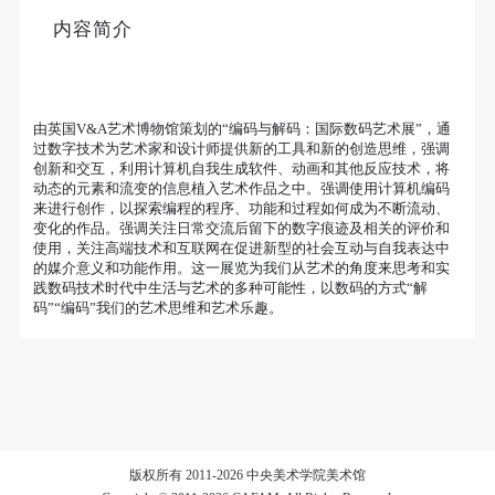
个重要而美的分享。 冷风起，冬意浓！ 这个冬日的
内容简介
北京刻意显得不那么的温暖，不禁想逃离这荒凉几
日，寻一处刺眼的阳光，重新洗礼那或许已经麻木的
验证码
感官。 选择去吴哥，因为太想亲自去感受一下这世界
登录
上最重要的文明古迹，它将中国长城的雄伟、泰姬陵
由英国V&A艺术博物馆策划的“编码与解码：国际数码艺术展”，通
过数字技术为艺术家和设计师提供新的工具和新的创造思维，强调
的细致繁复和金字塔的对称之美全部完美的融为一
创新和交互，利用计算机自我生成软件、动画和其他反应技术，将
可使用雅昌艺术网会员账户登录
动态的元素和流变的信息植入艺术作品之中。强调使用计算机编码
体。唯有置身于吴哥王城，在“高棉微笑”的注视下，
来进行创作，以探索编程的程序、功能和过程如何成为不断流动、
去凝望这曾经充满战乱、杀戮，到现今的和平和安
变化的作品。强调关注日常交流后留下的数字痕迹及相关的评价和
使用，关注高端技术和互联网在促进新型的社会互动与自我表达中
详。仿佛瞬间被抽离出这世间之外，画面被定格静止
的媒介意义和功能作用。这一展览为我们从艺术的角度来思考和实
了一般，转过身即是微笑。 版权归作者所有，任何形
践数码技术时代中生活与艺术的多种可能性，以数码的方式“解
码”“编码”我们的艺术思维和艺术乐趣。
式转载请联系作者。 关于吴哥，我想大约是我不必多
费口舌去解释每一处寺院的由来和历史，每一个来到
这里的人，多数都会花上个三五日去感受吴哥雄伟壮
观的寺院建筑群。 这里捡几个重要而美的分享。 冷
风起，冬意浓！ 这个冬日的北京刻意显得不那么的温
暖，不禁想逃离这荒凉几日，寻一处刺眼的阳光，重
版权所有 2011-2026 中央美术学院美术馆