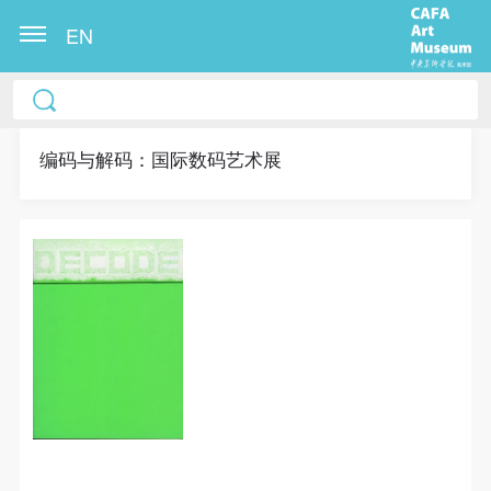
EN
冷风起，冬意浓！ 这个冬日的北京刻意显得不那么的
温暖，不禁想逃离这荒凉几日，寻一处刺眼的阳光，
重新洗礼那或许已经麻木的感官。 选择去吴哥，因为
编码与解码：国际数码艺术展
太想亲自去感受一下这世界上最重要的文明古迹，它
将中国长城的雄伟、泰姬陵的细致繁复和金字塔的对
称之美全部完美的融为一体。唯有置身于吴哥王城，
在“高棉微笑”的注视下，去凝望这曾经充满战乱、杀
戮，到现今的和平和安详。仿佛瞬间被抽离出这世间
之外，画面被定格静止了一般，转过身即是微笑。 版
快捷登录
帐号密码登录
权归作者所有，任何形式转载请联系作者。 关于吴
哥，我想大约是我不必多费口舌去解释每一处寺院的
由来和历史，每一个来到这里的人，多数都会花上个
发送验证码
手机号码
三五日去感受吴哥雄伟壮观的寺院建筑群。 这里捡几
手机号码将作为您的登录账号