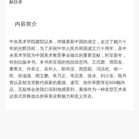
献目录
的细致繁复和金字塔的对称之美全部完美的融为一
体。唯有置身于吴哥王城，在“高棉微笑”的注视下，
去凝望这曾经充满战乱、杀戮，到现今的和平和安
内容简介
详。仿佛瞬间被抽离出这世间之外，画面被定格静止
了一般，转过身即是微笑。 版权归作者所有，任何形
中央美术学院建院以来，伴随着新中国的成立，走过了她六十
式转载请联系作者。 关于吴哥，我想大约是我不必多
年的光辉历程，为了庆祝中华人民共和国成立六十周年，及中
费口舌去解释每一处寺院的由来和历史，每一个来到
央美术学院为中国美术教育事业做出的重要贡献，时至新年，
这里的人，多数都会花上个三五日去感受吴哥雄伟壮
特别出版本书。本书所呈现的包括徐悲鸿、王式廓、滑田友、
董希文、许幸之、吴作人、靳尚谊、周思聪、冯法祀、侯一
观的寺院建筑群。 这里捡几个重要而美的分享。
民、孙滋溪、闻立鹏、朱乃正、韦启美、徐冰、刘小东、陈丹
青以及朝戈等数代画家的素描、速写、创作草图等近600幅作
品，无疑将会使我们深刻地感受到，素描作为一种造型艺术表
达形式所释放出的审美诠释魅力和意义所在。