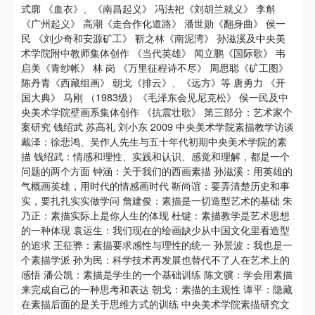
新洗礼那或许已经麻木的感官。 选择去吴哥，因为太
式廓 《血衣》、《南昌起义》 冯法祀《刘胡兰就义》 李斛
手机号码将作为您的登录账号
《广州起义》 高潮《走合作化道路》 潘世勋《翻身曲》 侯一
想亲自去感受一下这世界上最重要的文明古迹，它将
民 《刘少奇和安源矿工》 靳之林《南泥湾》 孙滋溪及中央美
中国长城的雄伟、泰姬陵的细致繁复和金字塔的对称
术学院附中教师集体创作 《当代英雄》 闻立鹏《国际歌》 韦
之美全部完美的融为一体。唯有置身于吴哥王城，
启美《青纱帐》 林 岗 《万里征程诗不尽》 周思聪《矿工图》
验证码
陈丹青《西藏组画》 朝戈《排云》、《远方》等 唐勇力 《开
在“高棉微笑”的注视下，去凝望这曾经充满战乱、杀
国大典》 马刚 （1983级）《毛泽东会见尼克松》 侯一民及中
登录
戮，到现今的和平和安详。仿佛瞬间被抽离出这世间
央美术学院壁画系集体创作 《抗震壮歌》 第三部分：艺术家个
之外，画面被定格静止了一般，转过身即是微笑。 版
案研究 钱绍武 苏高礼 刘小东 2009 中央美术学院素描教学访谈
可使用雅昌艺术网会员账户登录
戴泽：徐悲鸿、吴作人先生与五十年代初期中央美术学院的素
权归作者所有，任何形式转载请联系作者。 关于吴
描 钱绍武：情感和理性、实践和认识、感觉和理解，都是一个
哥，我想大约是我不必多费口舌去解释每一处寺院的
问题的两个方面 钟涵：关于我们的西画素描 孙滋溪：用英雄的
由来和历史，每一个来到这里的人，多数都会花上个
气概画英雄，用时代的情感画时代 靳尚谊：要弄清楚历史和事
实，要扎扎实实做学问 詹建俊：素描是一切造型艺术的基础 朱
三五日去感受吴哥雄伟壮观的寺院建筑群。 这里捡几
乃正：素描实际上是你人生的体现 杜键：素描教学是艺术思想
个重要而美的分享。 冷风起，冬意浓！ 这个冬日的
的一种体现 袁运生：我们现在的绘画缺少从中国文化里看造型
北京刻意显得不那么的温暖，不禁想逃离这荒凉几
的追求 王征骅：素描要求感性与理性的统一 孙景波：我也是一
个素描学派 孙为民：科学技术再发展也替代不了人在艺术上的
日，寻一处刺眼的阳光，重新洗礼那或许已经麻木的
感悟 潘公凯：素描是学生的一个基础训练 陈文骥：学会用素描
感官。 选择去吴哥，因为太想亲自去感受一下这世界
来完成自己的一种思考和表达 朝戈：素描的主观性 谭平：隐藏
上最重要的文明古迹，它将中国长城的雄伟、泰姬陵
在素描后面的是关于思维方式的训练 中央美术学院素描研究文