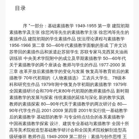
个重要而美的分享。 冷风起，冬意浓！ 这个冬日的
目录
北京刻意显得不那么的温暖，不禁想逃离这荒凉几
日，寻一处刺眼的阳光，重新洗礼那或许已经麻木的
序 *一部分：基础素描教学 1949-1955 第一章 建院初期
感官。 选择去吴哥，因为太想亲自去感受一下这世界
素描教学及主张 徐悲鸿等先生的素描教学主张 徐悲鸿等先生的
上最重要的文明古迹，它将中国长城的雄伟、泰姬陵
素描作品 建院初期的学生素描作品 技法理论课程与素描教学
1956-1966 第二章 50—60年代素描教学面貌的形成 丁井文访
的细致繁复和金字塔的对称之美全部完美的融为一
苏带回的素描作品和派遣赴苏留学生 苏联专家马克西莫夫油画
体。唯有置身于吴哥王城，在“高棉微笑”的注视下，
训练班 中央美术学院附中的成立及早期素描教学 50—60年代
去凝望这曾经充满战乱、杀戮，到现今的和平和安
关于素描教学的两个座谈会 教师与学生的作品 1977-2000 第
三章 改革开放后素描教学的变化与发展 恢复高等教育前后的素
详。仿佛瞬间被抽离出这世间之外，画面被定格静止
描教学 70年代初期的《人物素描选》 工农兵大学生、78级本
了一般，转过身即是微笑。 版权归作者所有，任何形
科和研究生作品 1979年附中恢复办学初期的素描教学 1979年
式转载请联系作者。 关于吴哥，我想大约是我不必多
全国素描研讨会和70年代末80年代初期的教师素描作品 新时期
素描教学的发展与探索 传统素描的延续与深化 新的教学实践
费口舌去解释每一处寺院的由来和历史，每一个来到
教师的素描探索 80—90年代关于素描教学的两次研讨会 80—
这里的人，多数都会花上个三五日去感受吴哥雄伟壮
快捷登录
帐号密码登录
90年代学生作品 2001-2009 第四章 2001年实行统一基础教学
观的寺院建筑群。 这里捡几个重要而美的分享。 冷
后的素描教学 基础部的教学 与专业特点结合的各系素描教学
中国画素描教学探索 设计、建筑专业基础与素描教学 全国十所
风起，冬意浓！ 这个冬日的北京刻意显得不那么的温
高等美术院校造型基础教学研讨会和全国美术院校解剖造型高
暖，不禁想逃离这荒凉几日，寻一处刺眼的阳光，重
发送验证码
级研修班 教师作品 1949-2009 第二部分：素描与创作思维 王
手机号码