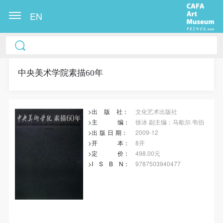
EN
冷风起，冬意浓！ 这个冬日的北京刻意显得不那么的
温暖，不禁想逃离这荒凉几日，寻一处刺眼的阳光，
重新洗礼那或许已经麻木的感官。 选择去吴哥，因为
中央美术学院素描60年
太想亲自去感受一下这世界上最重要的文明古迹，它
将中国长城的雄伟、泰姬陵的细致繁复和金字塔的对
>出
版
社：
文化艺术出版社
称之美全部完美的融为一体。唯有置身于吴哥王城，
>主
编
：
徐冰 副主编：马歇尔·韦伯
在“高棉微笑”的注视下，去凝望这曾经充满战乱、杀
>出
版
日
期
：
2009-12
戮，到现今的和平和安详。仿佛瞬间被抽离出这世间
>开
本
：
8开
>定
价
：
498.00元
之外，画面被定格静止了一般，转过身即是微笑。 版
>I
S
B
N
：
9787503940477
权归作者所有，任何形式转载请联系作者。 关于吴
哥，我想大约是我不必多费口舌去解释每一处寺院的
由来和历史，每一个来到这里的人，多数都会花上个
三五日去感受吴哥雄伟壮观的寺院建筑群。 这里捡几