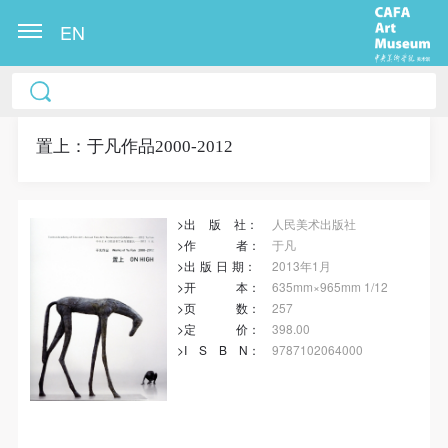
EN
冷风起，冬意浓！ 这个冬日的北京刻意显得不那么的
温暖，不禁想逃离这荒凉几日，寻一处刺眼的阳光，
重新洗礼那或许已经麻木的感官。 选择去吴哥，因为
置上：于凡作品2000-2012
太想亲自去感受一下这世界上最重要的文明古迹，它
将中国长城的雄伟、泰姬陵的细致繁复和金字塔的对
>出
版
社：
人民美术出版社
称之美全部完美的融为一体。唯有置身于吴哥王城，
>作
者
：
于凡
在“高棉微笑”的注视下，去凝望这曾经充满战乱、杀
>出
版
日
期
：
2013年1月
戮，到现今的和平和安详。仿佛瞬间被抽离出这世间
>开
本
：
635mm×965mm 1/12
快捷登录
帐号密码登录
>页
数
：
257
之外，画面被定格静止了一般，转过身即是微笑。 版
>定
价
：
398.00
权归作者所有，任何形式转载请联系作者。 关于吴
>I
S
B
N
：
9787102064000
哥，我想大约是我不必多费口舌去解释每一处寺院的
发送验证码
由来和历史，每一个来到这里的人，多数都会花上个
手机号码
手机号码将作为您的登录账号
三五日去感受吴哥雄伟壮观的寺院建筑群。 这里捡几