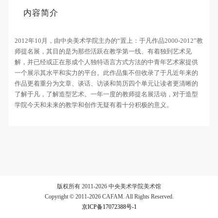
个重要而美的分享。 冷风起，冬意浓！ 这个冬日的
内容简介
北京刻意显得不那么的温暖，不禁想逃离这荒凉几
验证码
日，寻一处刺眼的阳光，重新洗礼那或许已经麻木的
2012年10月，由中央美术学院主办的“置上：于凡作品2000-2012”教
感官。 选择去吴哥，因为太想亲自去感受一下这世界
登录
师提名展，其目的是为那些活跃在教学第一线、有着独到艺术见
上最重要的文明古迹，它将中国长城的雄伟、泰姬陵
解，并已经或正在形成个人独特语言方式方法的中青年艺术家提供
可使用雅昌艺术网会员账户登录
的细致繁复和金字塔的对称之美全部完美的融为一
一个展示其水平和实力的平台。此作品集不但收录了于凡近年来的
体。唯有置身于吴哥王城，在“高棉微笑”的注视下，
作品更着重分为文章、谈话、访谈和简历四个单元让读者更清晰的
了解于凡，了解造型艺术。一年一度的教师提名展活动，对于造型
去凝望这曾经充满战乱、杀戮，到现今的和平和安
学院今天和未来的教学和创作无疑有着十分积极的意义。
详。仿佛瞬间被抽离出这世间之外，画面被定格静止
了一般，转过身即是微笑。 版权归作者所有，任何形
式转载请联系作者。 关于吴哥，我想大约是我不必多
费口舌去解释每一处寺院的由来和历史，每一个来到
这里的人，多数都会花上个三五日去感受吴哥雄伟壮
观的寺院建筑群。 这里捡几个重要而美的分享。 冷
版权所有 2011-2026 中央美术学院美术馆
风起，冬意浓！ 这个冬日的北京刻意显得不那么的温
Copyright © 2011-2026 CAFAM. All Rights Reserved.
暖，不禁想逃离这荒凉几日，寻一处刺眼的阳光，重
京ICP备17072388号-1