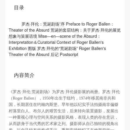
个重要而美的分享。 冷风起，冬意浓！ 这个冬日的
目录
北京刻意显得不那么的温暖，不禁想逃离这荒凉几
发送验证码
日，寻一处刺眼的阳光，重新洗礼那或许已经麻木的
手机号码
罗杰·拜伦：荒诞剧场”序 Preface to Roger Ballen：
感官。 选择去吴哥，因为太想亲自去感受一下这世界
手机号码将作为您的登录账号
Theater of the Absurd 荒诞的套层结构：关于罗杰·拜伦的展览
上最重要的文明古迹，它将中国长城的雄伟、泰姬陵
想象与策展语境 Mise—en—scene of the Absurd：
Interpretation＆Curatorial Context of Roger Ballen's
的细致繁复和金字塔的对称之美全部完美的融为一
Exhibition 图版 罗杰·拜伦的“荒诞剧场” Roger Ballen's
体。唯有置身于吴哥王城，在“高棉微笑”的注视下，
验证码
Theater of the Absurd 后记 Postscript
去凝望这曾经充满战乱、杀戮，到现今的和平和安
登录
详。仿佛瞬间被抽离出这世间之外，画面被定格静止
内容简介
了一般，转过身即是微笑。 版权归作者所有，任何形
可使用雅昌艺术网会员账户登录
式转载请联系作者。 关于吴哥，我想大约是我不必多
费口舌去解释每一处寺院的由来和历史，每一个来到
《罗杰·拜伦:荒诞剧场》为罗杰·拜伦摄影展的画册。罗杰·拜伦
这里的人，多数都会花上个三五日去感受吴哥雄伟壮
（Roger Ballen），1950年出生于纽约，1974年移居南非共和
国，长期居住在约翰内斯堡。早年他以纪实手法拍摄南非偏僻
观的寺院建筑群。 这里捡几个重要而美的分享。 冷
村落里白人、布尔人的艰苦生活，后来转向装置摄影，发展出
风起，冬意浓！ 这个冬日的北京刻意显得不那么的温
一种重视心理与空间关系的摄影风格，表现人类的存在意识，
暖，不禁想逃离这荒凉几日，寻一处刺眼的阳光，重
从而跻身于当代秀的艺术家之列。摄影师从自己独特的视角出