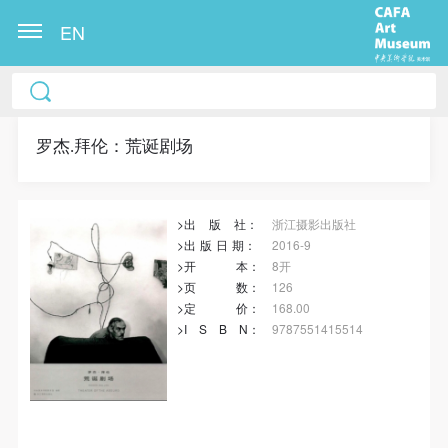
EN
冷风起，冬意浓！ 这个冬日的北京刻意显得不那么的
温暖，不禁想逃离这荒凉几日，寻一处刺眼的阳光，
重新洗礼那或许已经麻木的感官。 选择去吴哥，因为
罗杰.拜伦：荒诞剧场
太想亲自去感受一下这世界上最重要的文明古迹，它
将中国长城的雄伟、泰姬陵的细致繁复和金字塔的对
>出
版
社：
浙江摄影出版社
称之美全部完美的融为一体。唯有置身于吴哥王城，
>出
版
日
期
：
2016-9
在“高棉微笑”的注视下，去凝望这曾经充满战乱、杀
>开
本
：
8开
戮，到现今的和平和安详。仿佛瞬间被抽离出这世间
>页
数
：
126
>定
价
：
168.00
之外，画面被定格静止了一般，转过身即是微笑。 版
>I
S
B
N
：
9787551415514
权归作者所有，任何形式转载请联系作者。 关于吴
哥，我想大约是我不必多费口舌去解释每一处寺院的
由来和历史，每一个来到这里的人，多数都会花上个
三五日去感受吴哥雄伟壮观的寺院建筑群。 这里捡几
快捷登录
帐号密码登录