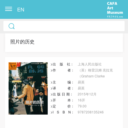
EN
冷风起，冬意浓！ 这个冬日的北京刻意显得不那么的
温暖，不禁想逃离这荒凉几日，寻一处刺眼的阳光，
重新洗礼那或许已经麻木的感官。 选择去吴哥，因为
照片的历史
太想亲自去感受一下这世界上最重要的文明古迹，它
将中国长城的雄伟、泰姬陵的细致繁复和金字塔的对
>出
版
社：
上海人民出版社
称之美全部完美的融为一体。唯有置身于吴哥王城，
>作
者
：
（英）格雷汉姆·克拉克
在“高棉微笑”的注视下，去凝望这曾经充满战乱、杀
（Graham Clarke
戮，到现今的和平和安详。仿佛瞬间被抽离出这世间
>主
编
：
易英
>译
者
：
易英
之外，画面被定格静止了一般，转过身即是微笑。 版
>出
版
日
期
：
2015年12月
权归作者所有，任何形式转载请联系作者。 关于吴
>开
本
：
16开
哥，我想大约是我不必多费口舌去解释每一处寺院的
>定
价
：
79.00
>I
S
B
N
：
9787208135246
由来和历史，每一个来到这里的人，多数都会花上个
快捷登录
帐号密码登录
三五日去感受吴哥雄伟壮观的寺院建筑群。 这里捡几