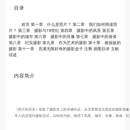
个重要而美的分享。 冷风起，冬意浓！ 这个冬日的
目录
北京刻意显得不那么的温暖，不禁想逃离这荒凉几
发送验证码
手机号码
日，寻一处刺眼的阳光，重新洗礼那或许已经麻木的
手机号码将作为您的登录账号
前言 第一章 什么是照片？ 第二章 我们如何阅读照
感官。 选择去吴哥，因为太想亲自去感受一下这世界
片？ 第三章 摄影与19世纪 第四章 摄影中的风景 第五章
上最重要的文明古迹，它将中国长城的雄伟、泰姬陵
摄影中的城市 第六章 摄影中的肖像 第七章 摄影中的身体
的细致繁复和金字塔的对称之美全部完美的融为一
第八章 纪实摄影 第九章 作为艺术的摄影 第十章 被操纵的
验证码
摄影 第十一章 充满无限好奇的摄影盒子 注释 插图目录 文献
体。唯有置身于吴哥王城，在“高棉微笑”的注视下，
综述
去凝望这曾经充满战乱、杀戮，到现今的和平和安
登录
详。仿佛瞬间被抽离出这世间之外，画面被定格静止
可使用雅昌艺术网会员账户登录
了一般，转过身即是微笑。 版权归作者所有，任何形
内容简介
式转载请联系作者。 关于吴哥，我想大约是我不必多
费口舌去解释每一处寺院的由来和历史，每一个来到
这里的人，多数都会花上个三五日去感受吴哥雄伟壮
观的寺院建筑群。 这里捡几个重要而美的分享。 冷
《照片的历史》选取了摄影史上的关键作品，从涅普斯首次固定的摄影形象
风起，冬意浓！ 这个冬日的北京刻意显得不那么的温
等人的后现代摄影尝试，以时间为线，梳理了风景、城市、肖像、身体、纪
暖，不禁想逃离这荒凉几日，寻一处刺眼的阳光，重