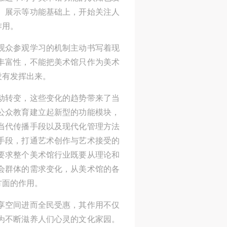
的
、展示等功能基础上，开始关注人
的北
作用。
重
观众参观学习的机制主动书写着现
世
丰富性，不能把美术馆只作为美术
塔
没有发挥出来。
注视
动转变，这些变化的趋势带来了当
离
公众教育建立起新型的功能模块，
当代传播手段以及现代化管理方法
解
手段，打通艺术创作与艺术接受的
日
要求整个美术馆行业既要从理论和
起，
会群体的需求变化，从美术馆的各
，
方面的作用。
太
享空间进而全民受惠，其作用不仅
姬
为不断滋养人们心灵的文化家园。
王