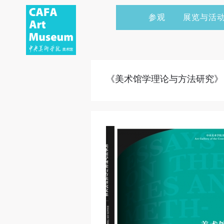
参观
展览与活
当前展览
艺术家&典藏
CAFAM 讲座
会员
展览预告
学术研究
CAFAM 课程
企业赞助
《美术馆学理论与方法研究》
展览回顾
艺术出版
CAFAM 体验
捐赠
数字美术馆
志愿者
资讯
合作伙伴
举办活动