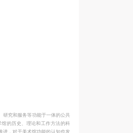
的
置
到现
，
哥，
这
捡
么的
麻
古
美
经充
面
藏、研究和服务等功能于一体的公共
联
术馆的历史、理论和工作方法的科
和
论推进，对于美术馆功能的认知也发