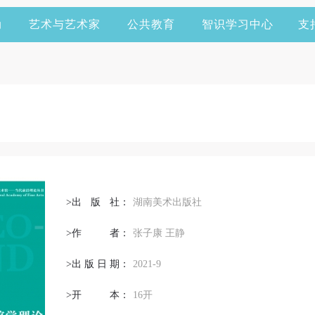
动
艺术与艺术家
公共教育
智识学习中心
支
>出
版
社：
湖南美术出版社
>作
者
：
张子康 王静
>出
版
日
期
：
2021-9
>开
本
：
16开