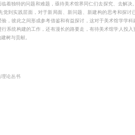
面临着独特的问题和难题，亟待美术馆界同仁们去探究、去解决。
城，在“高棉微笑”的注视下，去凝望这曾经充满战乱、杀戮，到现今的和
先觉到实践层面，对于新局面、新问题、新建构的思考和探讨
安详。仿佛瞬间被抽离出这世间之外，画面被定格静止了一般，转过身即
经验，彼此之间形成参考借鉴和有益探讨，这对于美术馆学学科
微笑。 版权归作者所有，任何形式转载请联系作者。 关于吴哥，我想大
进行系统构建的工作，还有漫长的路要走，有待美术馆学人投入
我不必多费口舌去解释每一处寺院的由来和历史，每一个来到这里的人，
的建树与贡献。
数都会花上个三五日去感受吴哥雄伟壮观的寺院建筑群。 这里捡几个重要
美的分享。
沿理论丛书