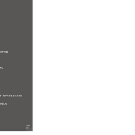
快捷登录
帐号密码登录
冷风起，冬意浓！ 这个冬日的北京刻意显得不那么的温暖，不禁想逃离这
手机号码
发送验证码
凉几日，寻一处刺眼的阳光，重新洗礼那或许已经麻木的感官。 选择去吴