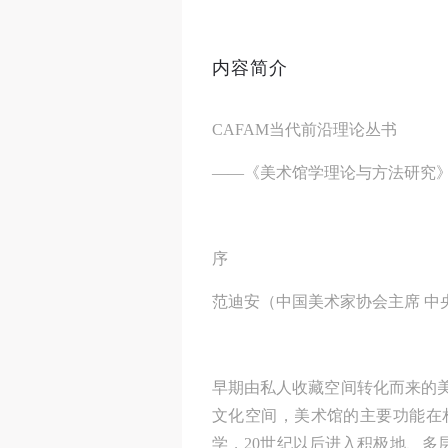
内容简介
CAFAM当代前沿理论丛书
——《美术馆学理论与方法研究
序
范迪安（中国美术家协会主席 中
早期由私人收藏空间转化而来的美
文化空间，美术馆的主要功能在
学，20世纪以后进入积极地、多