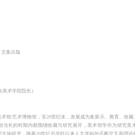
哥，因为太想亲自去感受一下这世界上最重要的文明古迹，它将中国长城
手机号码将作为您的登录账号
雄伟、泰姬陵的细致繁复和金字塔的对称之美全部完美的融为一体。唯有
验证码
身于吴哥王城，在“高棉微笑”的注视下，去凝望这曾经充满战乱、杀戮，
今的和平和安详。仿佛瞬间被抽离出这世间之外，画面被定格静止了一般
转过身即是微笑。 版权归作者所有，任何形式转载请联系作者。 关于吴
登录
我想大约是我不必多费口舌去解释每一处寺院的由来和历史，每一个来到
》文集出版
可使用雅昌艺术网会员账户登录
里的人，多数都会花上个三五日去感受吴哥雄伟壮观的寺院建筑群。 这里
几个重要而美的分享。 冷风起，冬意浓！ 这个冬日的北京刻意显得不那
温暖，不禁想逃离这荒凉几日，寻一处刺眼的阳光，重新洗礼那或许已经
木的感官。 选择去吴哥，因为太想亲自去感受一下这世界上最重要的文明
央美术学院院长）
迹，它将中国长城的雄伟、泰姬陵的细致繁复和金字塔的对称之美全部完
的融为一体。唯有置身于吴哥王城，在“高棉微笑”的注视下，去凝望这曾
满战乱、杀戮，到现今的和平和安详。仿佛瞬间被抽离出这世间之外，画
术馆/艺术博物馆，至20世纪末，发展成为集展示、教育、收
被定格静止了一般，转过身即是微笑。 版权归作者所有，任何形式转载请
相当长的时期内都围绕收藏与研究展开，美术馆学作为研究美
系作者。 关于吴哥，我想大约是我不必多费口舌去解释每一处寺院的由来
层次地研究，随着20世纪后半叶以来人文学科的不断交叉和理