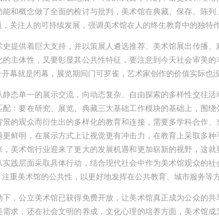
历史，每一个来到这里的人，多数都会花上个三五日去感受吴哥雄伟壮观
功能和概念做了全面的检讨与批判，美术馆在典藏、保存、陈列
寺院建筑群。 这里捡几个重要而美的分享。 冷风起，冬意浓！ 这个冬日
题，关注人的可持续发展，强调美术馆在人的终生教育中的独特
京刻意显得不那么的温暖，不禁想逃离这荒凉几日，寻一处刺眼的阳光，
术史提供着巨大支持，并以策展人遴选推荐、美术馆展出传播、
新洗礼那或许已经麻木的感官。 选择去吴哥，因为太想亲自去感受一下这
化的主体性，又要彰显其公共性特征，要注意到今天社会审美的
界上最重要的文明古迹，它将中国长城的雄伟、泰姬陵的细致繁复和金字
一开幕就是闭幕，展览期间门可罗雀，艺术家创作的价值实际也
的对称之美全部完美的融为一体。唯有置身于吴哥王城，在“高棉微笑”的
从静态单一的展示交流，向动态复杂、自由探索的多样性交往活
下，去凝望这曾经充满战乱、杀戮，到现今的和平和安详。仿佛瞬间被抽
匹配：要在研究、展览、典藏三大基础工作模块的基础上，围绕
出这世间之外，画面被定格静止了一般，转过身即是微笑。 版权归作者所
背景的观众而衍生出的多样化的教育和连接，需要多学科合作、
有，任何形式转载请联系作者。 关于吴哥，我想大约是我不必多费口舌去
题更鲜明，在展示方式上让视觉更有冲击力，在教育上采取多种
释每一处寺院的由来和历史，每一个来到这里的人，多数都会花上个三五
来，美术馆行业迎来了更大的发展机遇和更加崭新的视野，这就
去感受吴哥雄伟壮观的寺院建筑群。 这里捡几个重要而美的分享。 冷风
从实践层面采取具体行动，结合现代社会中作为美术馆观众的社
冬意浓！ 这个冬日的北京刻意显得不那么的温暖，不禁想逃离这荒凉几日
，注重美术馆的公共性，以更好地发挥在公共教育、城市服务等
寻一处刺眼的阳光，重新洗礼那或许已经麻木的感官。 选择去吴哥，因为
动下，公立美术馆已获得免费开放，让美术馆真正成为公众的共
想亲自去感受一下这世界上最重要的文明古迹，它将中国长城的雄伟、泰
美需求，还在社会文明的养成，文化心理的培养方面，美术馆成
陵的细致繁复和金字塔的对称之美全部完美的融为一体。唯有置身于吴哥