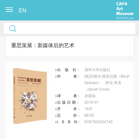
EN
冷风起，冬意浓！ 这个冬日的北京刻意显得不那么的
温暖，不禁想逃离这荒凉几日，寻一处刺眼的阳光，
重新洗礼那或许已经麻木的感官。 选择去吴哥，因为
重思策展：新媒体后的艺术
太想亲自去感受一下这世界上最重要的文明古迹，它
将中国长城的雄伟、泰姬陵的细致繁复和金字塔的对
>出
版
社：
清华大学出版社
称之美全部完美的融为一体。唯有置身于吴哥王城，
>作
者
：
[英]贝丽尔·格雷厄姆（Beryl
在“高棉微笑”的注视下，去凝望这曾经充满战乱、杀
Graham）、萨拉·库克
戮，到现今的和平和安详。仿佛瞬间被抽离出这世间
（Sarah Cook)
>译
者
：
龙星如
之外，画面被定格静止了一般，转过身即是微笑。 版
>出
版
日
期
：
2016-07
权归作者所有，任何形式转载请联系作者。 关于吴
>开
本
：
16开
哥，我想大约是我不必多费口舌去解释每一处寺院的
>定
价
：
89.00
快捷登录
帐号密码登录
>I
S
B
N
：
9787302434740
由来和历史，每一个来到这里的人，多数都会花上个
三五日去感受吴哥雄伟壮观的寺院建筑群。 这里捡几