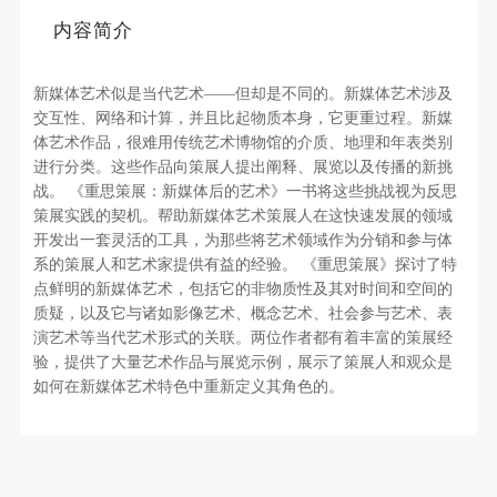
发送验证码
个重要而美的分享。 冷风起，冬意浓！ 这个冬日的
手机号码
内容简介
北京刻意显得不那么的温暖，不禁想逃离这荒凉几
手机号码将作为您的登录账号
日，寻一处刺眼的阳光，重新洗礼那或许已经麻木的
新媒体艺术似是当代艺术——但却是不同的。新媒体艺术涉及
感官。 选择去吴哥，因为太想亲自去感受一下这世界
交互性、网络和计算，并且比起物质本身，它更重过程。新媒
上最重要的文明古迹，它将中国长城的雄伟、泰姬陵
验证码
体艺术作品，很难用传统艺术博物馆的介质、地理和年表类别
的细致繁复和金字塔的对称之美全部完美的融为一
进行分类。这些作品向策展人提出阐释、展览以及传播的新挑
登录
体。唯有置身于吴哥王城，在“高棉微笑”的注视下，
战。 《重思策展：新媒体后的艺术》一书将这些挑战视为反思
策展实践的契机。帮助新媒体艺术策展人在这快速发展的领域
去凝望这曾经充满战乱、杀戮，到现今的和平和安
可使用雅昌艺术网会员账户登录
开发出一套灵活的工具，为那些将艺术领域作为分销和参与体
详。仿佛瞬间被抽离出这世间之外，画面被定格静止
系的策展人和艺术家提供有益的经验。 《重思策展》探讨了特
了一般，转过身即是微笑。 版权归作者所有，任何形
点鲜明的新媒体艺术，包括它的非物质性及其对时间和空间的
式转载请联系作者。 关于吴哥，我想大约是我不必多
质疑，以及它与诸如影像艺术、概念艺术、社会参与艺术、表
演艺术等当代艺术形式的关联。两位作者都有着丰富的策展经
费口舌去解释每一处寺院的由来和历史，每一个来到
验，提供了大量艺术作品与展览示例，展示了策展人和观众是
这里的人，多数都会花上个三五日去感受吴哥雄伟壮
如何在新媒体艺术特色中重新定义其角色的。
观的寺院建筑群。 这里捡几个重要而美的分享。 冷
风起，冬意浓！ 这个冬日的北京刻意显得不那么的温
暖，不禁想逃离这荒凉几日，寻一处刺眼的阳光，重