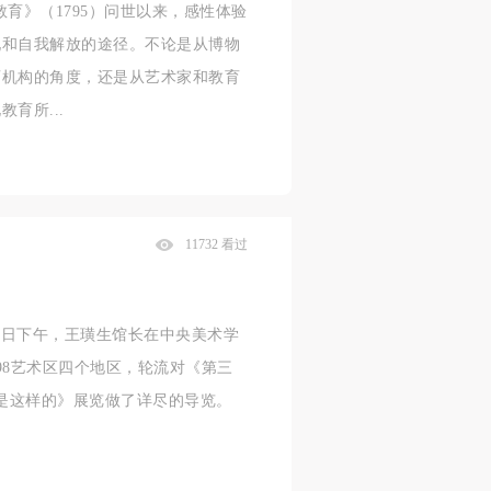
育》（1795）问世以来，感性体验
现和自我解放的途径。不论是从博物
育机构的角度，还是从艺术家和教育
育所...
11732 看过
月13日下午，王璜生馆长在中央美术学
98艺术区四个地区，轮流对《第三
你是这样的》展览做了详尽的导览。