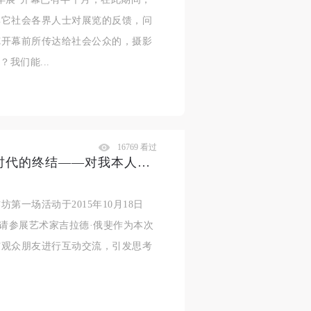
其它社会各界人士对展览的反馈，问
览开幕前所传达给社会公众的，摄影
我们能...
16769 看过
吉拉德·俄斐工作坊“现实或启蒙时代的终结——对我本人作品的批判性审视”讲座综述
一场活动于2015年10月18日
馆邀请参展艺术家吉拉德·俄斐作为本次
与观众朋友进行互动交流，引发思考