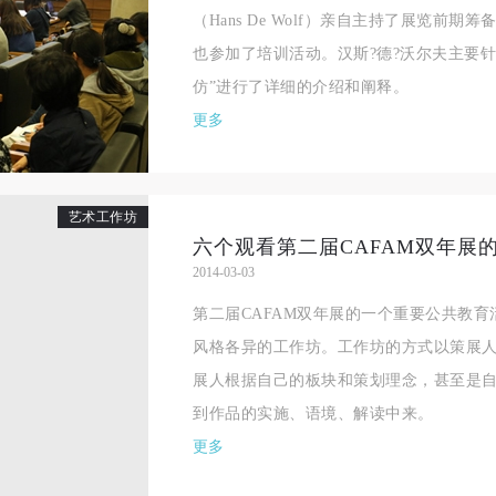
（Hans De Wolf）亲自主持了展览前
也参加了培训活动。汉斯?德?沃尔夫主要
仿”进行了详细的介绍和阐释。
更多
艺术工作坊
2014-03-03
第二届CAFAM双年展的一个重要公共教
风格各异的工作坊。工作坊的方式以策展
展人根据自己的板块和策划理念，甚至是
到作品的实施、语境、解读中来。
更多