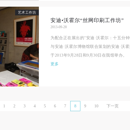
艺术工作坊
安迪•沃霍尔“丝网印刷工作坊”
2013-09-28
为配合正在展出的“安迪·沃霍尔：十五分
与安迪·沃霍尔博物馆联合策划的安迪·沃霍
于2013年9月28日和9月30日在我馆举办。
更多
1
2
3
4
5
6
7
8
9
10
下一页