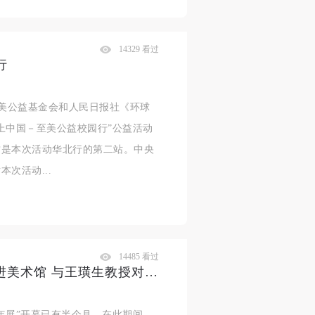
14329 看过
行
海至美公益基金会和人民日报社《环球
上中国－至美公益校园行”公益活动
这是本次活动华北行的第二站。中央
次活动...
14485 看过
“全球视野下的当代艺术”课题走进美术馆 与王璜生教授对面谈“陌生的亚洲”
年展”开幕已有半个月，在此期间，