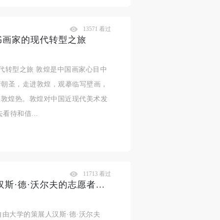
13571 看过
书画家的现代转型之旅
代转型之旅 敦煌是中国画家心目中
行朝圣，走进敦煌，观摹临写壁画，
的敦煌热。敦煌对中国近现代美术发
待和借...
11713 看过
“破门而出：师传与模仿”策展人汉斯·德·沃尔夫的志愿者培训
利时自由大学的策展人汉斯·德·沃尔夫