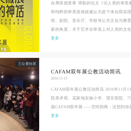
自弗里德里希·席勒的论文《论人类的审美教
和纯粹的审美游戏就被认为是个体自我实
馆、剧院、音乐厅、学校等公共文化与教
家的角度，关于艺术在审美上对人类的文化教
更多
三公里社区
CAFAM双年展公教活动简讯
2016-11-13
CAFAM双年展公教活动简讯 2016年11
院美术馆、花家地实验小学、望京医院、7
届CAFAM双年展——空间协商：没想到
更多