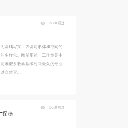
15368 看过
位为基础写实，强调对形体和空间的
式的多样化。雕塑系第一工作室是中
目前雕塑系教学延续时间最久的专业
自然写...
15058 看过
”探秘