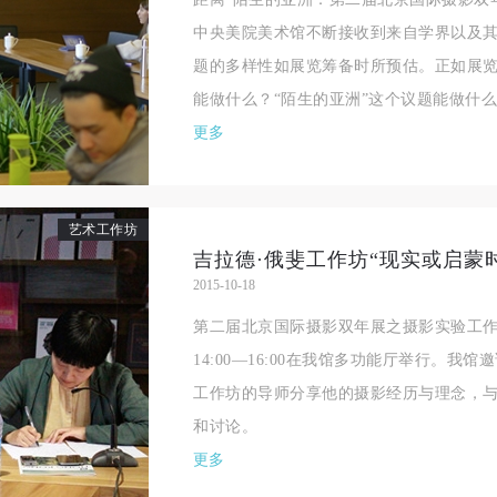
中央美院美术馆不断接收到来自学界以及
题的多样性如展览筹备时所预估。正如展
能做什么？“陌生的亚洲”这个议题能做什么？
更多
快捷登录
帐号密码登录
艺术工作坊
手机号码
发送验证码
手机号码将作为您的登录账号
2015-10-18
验证码
第二届北京国际摄影双年展之摄影实验工作坊第
14:00—16:00在我馆多功能厅举行。我
工作坊的导师分享他的摄影经历与理念，
登录
和讨论。
更多
可使用雅昌艺术网会员账户登录