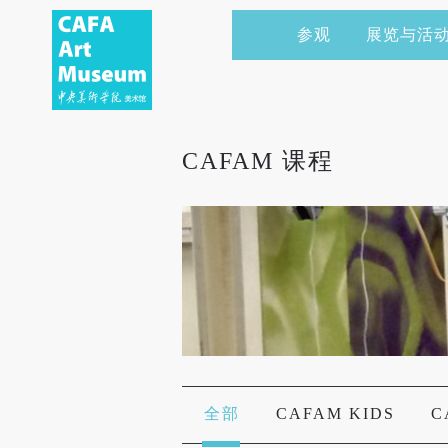
参观
展览与活
当前展览
艺术家&典藏
CAFAM 讲座
会员
展览预告
学术研究
CAFAM 课程
企业赞助
CAFAM 课程
展览回顾
艺术出版
CAFAM 体验
捐赠
数字美术馆
志愿者
资讯
合作伙伴
举办活动
全部
CAFAM KIDS
C