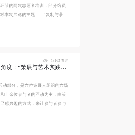
期筹备环节的两次志愿者培训，部分馆员
针对本次展览的主题——“复制与摹
13163 看过
六个观看第二届CAFAM双年展的角度：“策展与艺术实践”工作坊纪实
育活动部分，是六位策展人组织的六场
人和十余位参与者的互动为主，由策
自己感兴趣的方式，来让参与者参与