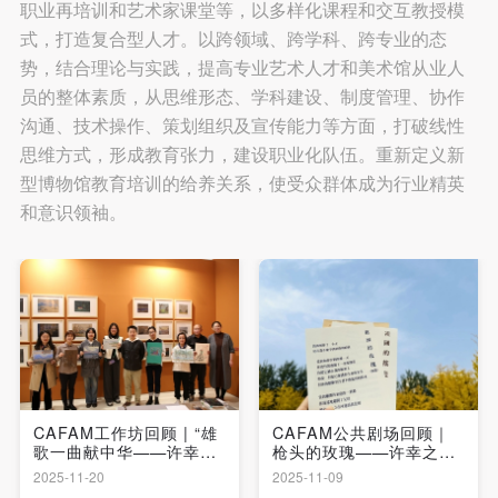
职业再培训和艺术家课堂等，以多样化课程和交互教授模
式，打造复合型人才。以跨领域、跨学科、跨专业的态
势，结合理论与实践，提高专业艺术人才和美术馆从业人
员的整体素质，从思维形态、学科建设、制度管理、协作
沟通、技术操作、策划组织及宣传能力等方面，打破线性
思维方式，形成教育张力，建设职业化队伍。重新定义新
型博物馆教育培训的给养关系，使受众群体成为行业精英
和意识领袖。
CAFAM工作坊回顾 | “雄
CAFAM公共剧场回顾｜
歌一曲献中华——许幸之
枪头的玫瑰——许幸之与
艺术成就回顾展”系列公教
他的时代诗歌剧场
2025-11-20
2025-11-09
活动