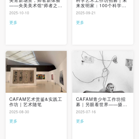
美育新场景，师者新体验
科学艺术工作坊招募 | 未
——央美美术馆“师者之
来发明家：100个科学幻
夜”点亮跨界教学灵感
想
2025-10-10
2025-09-21
更多
更多
CAFAM艺术赏鉴&实践工
CAFAM青少年工作坊招
作坊 | 艺术随笔
募｜另眼看世界——摄影
的N种视角
2025-08-30
2025-07-16
更多
更多