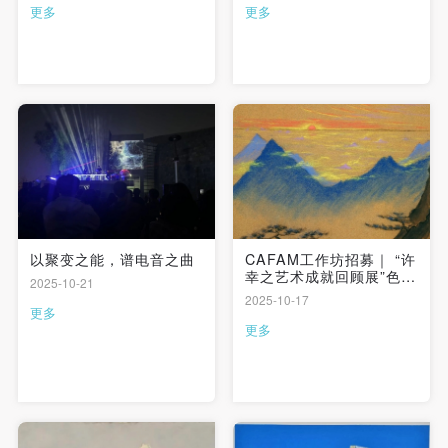
更多
更多
快捷登录
帐号密码登录
以聚变之能，谱电音之曲
CAFAM工作坊招募｜ “许
幸之艺术成就回顾展”色粉
2025-10-21
发送验证码
绘画体验
2025-10-17
手机号码
更多
手机号码将作为您的登录账号
更多
验证码