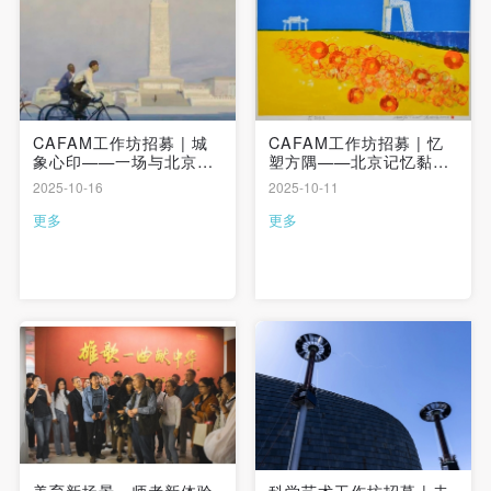
登录
可使用雅昌艺术网会员账户登录
CAFAM工作坊招募 | 城
CAFAM工作坊招募 | 忆
象心印——一场与北京记
塑方隅——北京记忆黏土
忆的对话
创作工作坊
2025-10-16
2025-10-11
更多
更多