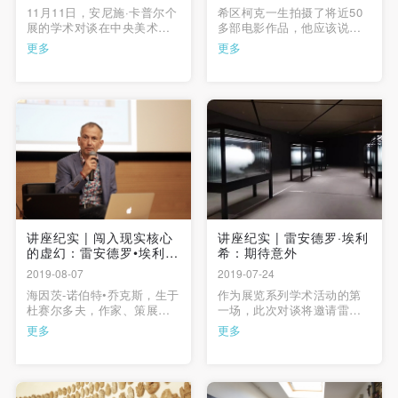
11月11日，安尼施·卡普尔个
希区柯克一生拍摄了将近50
展的学术对谈在中央美术学
多部电影作品，他应该说是
院美术馆报告厅举行。中国
电影诞生以来世界上最成功
更多
更多
美协主席、中央美术学院院
的一个电影导演，成功是多
长范迪安教授在开场做了题
方面的。
为“安尼施·卡普尔：秘响与震
荡”的主题演讲。
讲座纪实 | 闯入现实核心
讲座纪实 | 雷安德罗·埃利
的虚幻：雷安德罗•埃利希
希：期待意外
的空间装置
2019-08-07
2019-07-24
海因茨-诺伯特•乔克斯，生于
作为展览系列学术活动的第
杜赛尔多夫，作家、策展
一场，此次对谈将邀请雷安
人。他受埃利希邀请，为其
德罗•埃利希与中外艺术家和
更多
更多
北京展的画册撰写梳理艺术
学者一起，讨论埃利希的艺
家各时期作品的回顾性文
术理念与创作手法，重新审
章。海因茨-诺伯特•乔克斯
视“可能性与不可能性”、“现
2018年策划了刘小东在德国
实与虚幻”的边界。