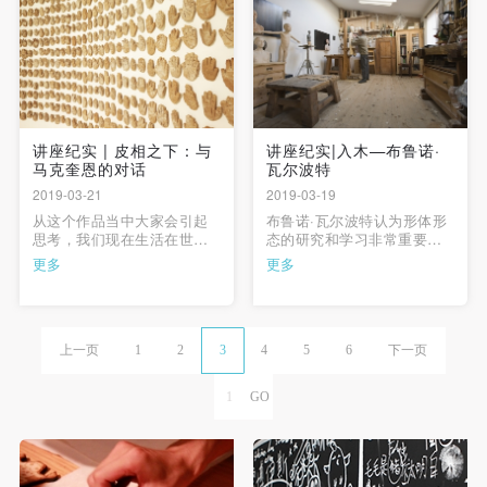
的首个回顾性展览“迟归”。
讲座纪实 | 皮相之下：与
讲座纪实|入木—布鲁诺·
马克奎恩的对话
瓦尔波特
2019-03-21
2019-03-19
从这个作品当中大家会引起
布鲁诺·瓦尔波特认为形体形
思考，我们现在生活在世界
态的研究和学习非常重要，
上，当我们死去之后会怎么
正是通过人体形象的描述使
更多
更多
样呢？是我们消失了吗？所
他的表达能力得到了前所未
以在这件作品上，我希望能
有的提高。在艺术的世界里
够来探讨：我们对于生命的
每一个人都有不同的成长路
反思，同时对于我们活着的
径，每个人都应该试图找到
人不同含义的探索。
属于自己的语言，这样的一
上一页
1
2
3
4
5
6
下一页
种具有个人色彩的语言应该
来自于个人内心的一种触
动。