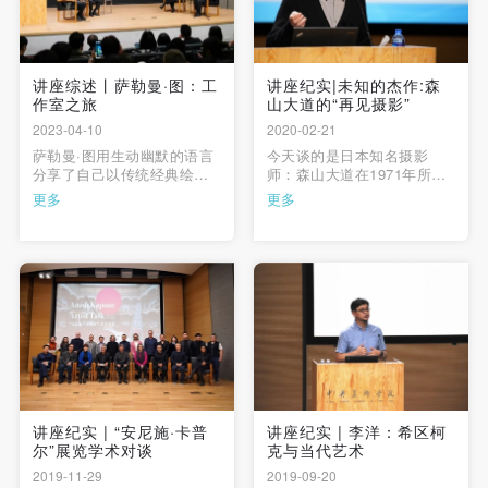
讲座综述丨萨勒曼·图：工
讲座纪实|未知的杰作:森
作室之旅
山大道的“再见摄影”
2023-04-10
2020-02-21
快捷登录
帐号密码登录
萨勒曼·图用生动幽默的语言
今天谈的是日本知名摄影
分享了自己以传统经典绘画
师：森山大道在1971年所拍
为起点，探索如何以具象绘
摄的一系列摄影。这本摄影
更多
更多
画表达内心深处矛盾与呐喊
集的名字叫做《再见摄影
发送验证码
的创作心路历程。
ByeBye Photography》，森
手机号码
山大道是以一种对人们持有
手机号码将作为您的登录账号
理解的态度说再见！
验证码
登录
讲座纪实 | “安尼施·卡普
讲座纪实 | 李洋：希区柯
可使用雅昌艺术网会员账户登录
尔”展览学术对谈
克与当代艺术
2019-11-29
2019-09-20