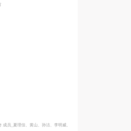
馆
奇 成员_夏理佳、黄山、孙洁、李明威、吴海琪、马涵