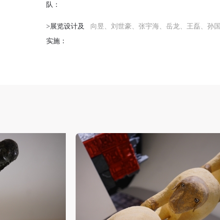
队：
>展览设计及
向昱、刘世豪、张宇海、岳龙、王磊、孙
实施：