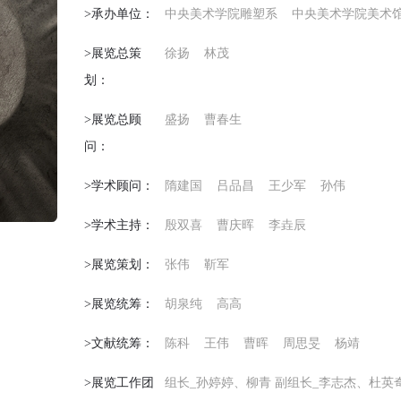
>承办单位：
中央美术学院雕塑系
中央美术学院美术
>展览总策
徐扬
林茂
划：
>展览总顾
盛扬
曹春生
问：
>学术顾问：
隋建国
吕品昌
王少军
孙伟
>学术主持：
殷双喜
曹庆晖
李垚辰
>展览策划：
张伟
靳军
>展览统筹：
胡泉纯
高高
>文献统筹：
陈科
王伟
曹晖
周思旻
杨靖
>展览工作团
组长_孙婷婷、柳青 副组长_李志杰、杜英