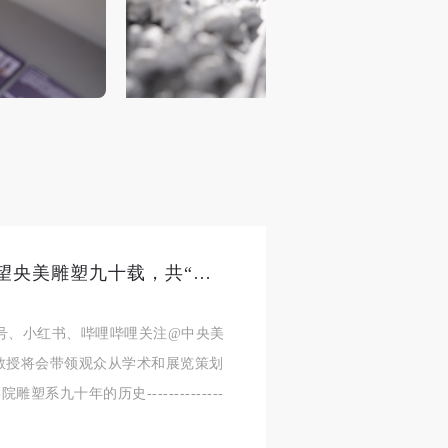
人
人
人
活
活
活
作
作
作
网
网
网
央
央
央
案
案
案
”规
”规
”规
准备好了么？10月26日，一起回望央美雕塑九十载，共“塑”未来！
视频号、小红书、哔哩哔哩关注@中央美
教授将会带领观众从学术和展览策划
风
风
风
九十年的历史--------------