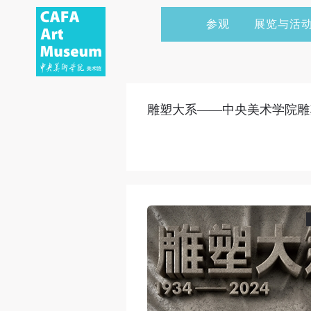
参观
展览与活
当前展览
艺术家&典藏
CAFAM 讲座
会员
展览预告
学术研究
CAFAM 课程
企业赞助
雕塑大系——中央美术学院雕
展览回顾
艺术出版
CAFAM 体验
捐赠
数字美术馆
志愿者
资讯
合作伙伴
举办活动