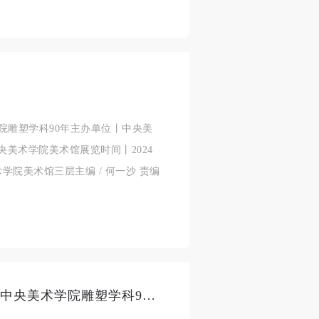
德
德
德
的
的
的
学院雕塑学科90年主办单位丨中央美
央美术学院美术馆展览时间丨2024
身
身
身
术学院美术馆三层主编 / 何一沙 责编
承
承
承
主
主
主
参
参
参
好一台“雕塑大戏”丨“雕塑大系：中央美术学院雕塑学科90年”开幕
及
及
及
美
美
美