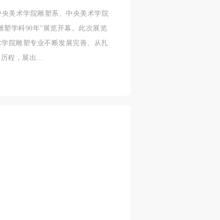
，中央美术学院雕塑系、中央美术学院
任
任
任
塑学科90年”展览开幕。此次展览
据
据
据
美术学院雕塑专业不断发展完善、从扎
济
济
济
程，展出...
进
进
进
施
施
施
活
活
活
人
人
人
）>
）>
）>