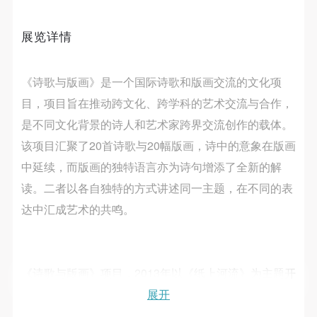
第一条
第一条
第一条
本次活动公平公正、自愿参加与退出、风险与责任自
本次活动公平公正、自愿参加与退出、风险与责任自
本次活动公平公正、自愿参加与退出、风险与责任自
展览详情
负的原则。但活动有风险，参加者应有必要的风险意
负的原则。但活动有风险，参加者应有必要的风险意
负的原则。但活动有风险，参加者应有必要的风险意
识。
识。
识。
《诗歌与版画》是一个国际诗歌和版画交流的文化项
第二条
第二条
第二条
目，项目旨在推动跨文化、跨学科的艺术交流与合作，
参加本次活动者必须遵守中华人民共和国的相关法
参加本次活动者必须遵守中华人民共和国的相关法
参加本次活动者必须遵守中华人民共和国的相关法
律、法规，必须遵循道德和社会公德规范，并应该具
律、法规，必须遵循道德和社会公德规范，并应该具
律、法规，必须遵循道德和社会公德规范，并应该具
是不同文化背景的诗人和艺术家跨界交流创作的载体。
备以人为本、团结友爱、互相帮助和助人为乐的良好
备以人为本、团结友爱、互相帮助和助人为乐的良好
备以人为本、团结友爱、互相帮助和助人为乐的良好
该项目汇聚了20首诗歌与20幅版画，诗中的意象在版画
品质。
品质。
品质。
中延续，而版画的独特语言亦为诗句增添了全新的解
第三条
第三条
第三条
读。二者以各自独特的方式讲述同一主题，在不同的表
参加本次活动人员应该是成年人（具有完全民事行为
参加本次活动人员应该是成年人（具有完全民事行为
参加本次活动人员应该是成年人（具有完全民事行为
达中汇成艺术的共鸣。
能力的人，18周岁以上）未成年人必须在成年人的陪
能力的人，18周岁以上）未成年人必须在成年人的陪
能力的人，18周岁以上）未成年人必须在成年人的陪
同下参观。
同下参观。
同下参观。
第四条
第四条
第四条
《诗歌与版画》项目，2013年以《纸上河流》为主题开
参加活动者在此次活动期间的人身安全责任自负。鼓
参加活动者在此次活动期间的人身安全责任自负。鼓
参加活动者在此次活动期间的人身安全责任自负。鼓
展了第一期，着眼于回顾历史，从印刷发明时插图作为
展开
励参加者自行购买人身安全保险。活动中一旦出现事
励参加者自行购买人身安全保险。活动中一旦出现事
励参加者自行购买人身安全保险。活动中一旦出现事
文字的扩展逐渐变成独立的艺术种类。2024年第二期以