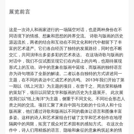
故，活动中任何非事故当事人及美术馆将不承担人身
故，活动中任何非事故当事人及美术馆将不承担人身
故，活动中任何非事故当事人及美术馆将不承担人身
《纸上海洋》为主题定位，承续了《纸上河流》的体
事故的任何责任，但有互相援助的义务。参加活动的
事故的任何责任，但有互相援助的义务。参加活动的
事故的任何责任，但有互相援助的义务。参加活动的
展览前言
例，由10位中国与北欧诗人和10位中国与挪威版画家合
成员应当积极主动的组织实施救援工作，但对事故本
成员应当积极主动的组织实施救援工作，但对事故本
成员应当积极主动的组织实施救援工作，但对事故本
作完成诗歌与版画相结合的艺术项目。并以聚焦于不同
身不承担任何法律责任和经济责任。参加本次活动者
身不承担任何法律责任和经济责任。参加本次活动者
身不承担任何法律责任和经济责任。参加本次活动者
这是一次诗人和画家进行的一场隔空对话，也是两种身份在不
文化和社会形态下的人文交流为合作目标。
的人身安全不负有民事及相关连带责任。
的人身安全不负有民事及相关连带责任。
的人身安全不负有民事及相关连带责任。
同语境下的情感、想象和思想的跨界交流。 诗歌与版画的历史
源远流长，两者的结合和互动在不同文化和时代中都留下了丰
第五条
第五条
第五条
富的艺术遗产。它们各自经历了独特的发展路径，同时也不断
参加活动者在此次活动期间应主动遵守美术馆活动秩
参加活动者在此次活动期间应主动遵守美术馆活动秩
参加活动者在此次活动期间应主动遵守美术馆活动秩
交汇，共同演绎出多姿多彩的艺术表达。 在这场诗歌与版画的
序、维护美术馆场地及展示、展览、馆藏艺术作品及
序、维护美术馆场地及展示、展览、馆藏艺术作品及
序、维护美术馆场地及展示、展览、馆藏艺术作品及
对话中，我们不仅试图呈现它们在内容上的共鸣，也期待展现
《纸上海洋》国际合作项目参与的著名诗人有中国的西
形式上的互动。诗中的意象在版画中延续，而版画的独特语言
衍生品的安全。活动中一旦因个人原因造成美术馆场
衍生品的安全。活动中一旦因个人原因造成美术馆场
衍生品的安全。活动中一旦因个人原因造成美术馆场
川，欧阳江河，翟永明，王寅，沈浩波；挪威的约恩·福
亦为诗句增添了全新的解读。二者以各自独特的方式讲述同一
地、空间、艺术品、衍生品等受到不同程度的损失、
地、空间、艺术品、衍生品等受到不同程度的损失、
地、空间、艺术品、衍生品等受到不同程度的损失、
瑟、塞西莉·勒韦伊、弗雷德里克·斯滕亨·哈根，瑞典的
主题，在不同的表达中汇成艺术的共鸣。 2013年我们开始了第
破坏。活动中任何非事故当事人及美术馆将不承担相
破坏。活动中任何非事故当事人及美术馆将不承担相
破坏。活动中任何非事故当事人及美术馆将不承担相
一期以《纸上河流》为主题的项目，在曾千之、周吉荣和杨锋
马格努斯·威廉·奥尔松和冰岛共和国的格尔杜尔·克里斯
的策划下，项目以回望文学和版画的历史为主题展开。 此次展
应的责任与损失，应由参与活动者根据相应的法律条
应的责任与损失，应由参与活动者根据相应的法律条
应的责任与损失，应由参与活动者根据相应的法律条
特尼。参与的著名版画家有中国的孔国桥，周吉荣，陈
览我们以"纸上海洋"为主题，侧重于不同文化、不同社会形态人
文、组织规定进行协商和赔偿。并追究相应的法律责
文、组织规定进行协商和赔偿。并追究相应的法律责
文、组织规定进行协商和赔偿。并追究相应的法律责
类之间的交流。项目汇聚了来自中国与北欧的十位诗人和十位
琦，杨锋，刘春杰，文中言，孔亮、张炼，李康和挪威
任和经济责任。
任和经济责任。
任和经济责任。
版画家，他们通过诗歌和版画以不同的载体让语言和图像丰富
的曾千之。他们通过诗歌和版画以不同的媒介让语言和
多姿。这样的诗人和艺术家组合打破了文学和艺术创作在地理
第六条
第六条
第六条
隔阂中的局限，拓宽了观众对艺术固有的感知方式。 在这次合
图像丰富多姿，打破了文学和艺术创作在地理隔阂中的
参与活动者在参与活动时应当在美术馆工作人员及活
参与活动者在参与活动时应当在美术馆工作人员及活
参与活动者在参与活动时应当在美术馆工作人员及活
作中，诗人们用精炼的语言、隐喻和象征的意象构筑起来的情
局限，拓宽了观众对艺术固有的感知方式。