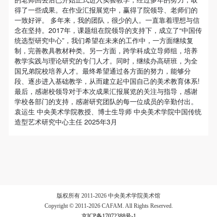
故，活动中任何非事故当事人及美术馆将不承担人身
故，活动中任何非事故当事人及美术馆将不承担人身
故，活动中任何非事故当事人及美术馆将不承担人身
得了一些成果。在作业汇报展览中，赢得了院领导、老师们的
事故的任何责任，但有互相援助的义务。参加活动的
事故的任何责任，但有互相援助的义务。参加活动的
事故的任何责任，但有互相援助的义务。参加活动的
一致好评。 多年来，我的团队，很少的人。一直靠着理想与信
成员应当积极主动的组织实施救援工作，但对事故本
成员应当积极主动的组织实施救援工作，但对事故本
成员应当积极主动的组织实施救援工作，但对事故本
念在坚持。2017年，课题组在院领导的支持下，成立了“中国传
统选型研究中心”，我们希望在未来的工作中，一方面继续复
身不承担任何法律责任和经济责任。参加本次活动者
身不承担任何法律责任和经济责任。参加本次活动者
身不承担任何法律责任和经济责任。参加本次活动者
制，完善教具教材种类。另一方面，跨学科成立导师组，培养
的人身安全不负有民事及相关连带责任。
的人身安全不负有民事及相关连带责任。
的人身安全不负有民事及相关连带责任。
教学实践与理论研究的专门人才。同时，继续办高研班，为全
第五条
第五条
第五条
国兄弟院校培养人才。最终希望通过各方面的努力，能够分
段、逐步进入基础教学，从而建立起中国自己的美术教育体系!
参加活动者在此次活动期间应主动遵守美术馆活动秩
参加活动者在此次活动期间应主动遵守美术馆活动秩
参加活动者在此次活动期间应主动遵守美术馆活动秩
最后，感谢校领导对于本次成果汇报展览的关注与指导，感谢
序、维护美术馆场地及展示、展览、馆藏艺术作品及
序、维护美术馆场地及展示、展览、馆藏艺术作品及
序、维护美术馆场地及展示、展览、馆藏艺术作品及
学校各部门的支持，感谢研究团队的每一位成员的辛勤付出。
衍生品的安全。活动中一旦因个人原因造成美术馆场
衍生品的安全。活动中一旦因个人原因造成美术馆场
衍生品的安全。活动中一旦因个人原因造成美术馆场
袁运生 中央美术学院教授、博士生导师 中央美术学院中国传统
造型艺术研究中心主任 2025年3月
地、空间、艺术品、衍生品等受到不同程度的损失、
地、空间、艺术品、衍生品等受到不同程度的损失、
地、空间、艺术品、衍生品等受到不同程度的损失、
破坏。活动中任何非事故当事人及美术馆将不承担相
破坏。活动中任何非事故当事人及美术馆将不承担相
破坏。活动中任何非事故当事人及美术馆将不承担相
应的责任与损失，应由参与活动者根据相应的法律条
应的责任与损失，应由参与活动者根据相应的法律条
应的责任与损失，应由参与活动者根据相应的法律条
文、组织规定进行协商和赔偿。并追究相应的法律责
文、组织规定进行协商和赔偿。并追究相应的法律责
文、组织规定进行协商和赔偿。并追究相应的法律责
任和经济责任。
任和经济责任。
任和经济责任。
第六条
第六条
第六条
版权所有 2011-2026 中央美术学院美术馆
参与活动者在参与活动时应当在美术馆工作人员及活
参与活动者在参与活动时应当在美术馆工作人员及活
参与活动者在参与活动时应当在美术馆工作人员及活
Copyright © 2011-2026 CAFAM. All Rights Reserved.
京ICP备17072388号-1