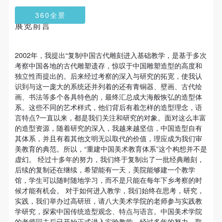
第一条
第一条
第一条
360全景
本次活动公平公正、自愿参加与退出、风险与责任自
本次活动公平公正、自愿参加与退出、风险与责任自
本次活动公平公正、自愿参加与退出、风险与责任自
展览前言
负的原则。但活动有风险，参加者应有必要的风险意
负的原则。但活动有风险，参加者应有必要的风险意
负的原则。但活动有风险，参加者应有必要的风险意
识。
识。
识。
快捷登录
帐号密码登录
2002年，我提出“复制中国古代雕刻进入基础教学，是基于多次
第二条
第二条
第二条
考察中国各地的古代雕塑遗存，惊叹于中国雕塑造型的高度和
参加本次活动者必须遵守中华人民共和国的相关法
参加本次活动者必须遵守中华人民共和国的相关法
参加本次活动者必须遵守中华人民共和国的相关法
独立性而提出的。后来经过考察的深入与研究的拓宽，使我认
发送验证码
律、法规，必须遵循道德和社会公德规范，并应该具
律、法规，必须遵循道德和社会公德规范，并应该具
律、法规，必须遵循道德和社会公德规范，并应该具
识到与这一庞大的系统还并列着的还有青铜器、壁画、古代绘
手机号码
画、书法等多个各具特色的，最终汇总成大海般恢弘的造型体
手机号码将作为您的登录账号
备以人为本、团结友爱、互相帮助和助人为乐的良好
备以人为本、团结友爱、互相帮助和助人为乐的良好
备以人为本、团结友爱、互相帮助和助人为乐的良好
系。这些不同的艺术样式，他们背后有着怎样的造型理念，语
品质。
品质。
品质。
言特点?一直以来，都是我们关注和研究的对象。面对这么丰富
第三条
第三条
第三条
的造型资源，随着研究的深入，我越来越坚信，中国造型自有
其体系，并且有着其他文明无以取代的价值，理应成为我们审
参加本次活动人员应该是成年人（具有完全民事行为
参加本次活动人员应该是成年人（具有完全民事行为
参加本次活动人员应该是成年人（具有完全民事行为
验证码
美教育的典范。所以，“重建中国美术教育体系”这个构想并不是
能力的人，18周岁以上）未成年人必须在成年人的陪
能力的人，18周岁以上）未成年人必须在成年人的陪
能力的人，18周岁以上）未成年人必须在成年人的陪
虚幻。 经过十多年的努力，我们终于复制出了一批经典雕刻，
登录
同下参观。
同下参观。
同下参观。
后续的复制还在继续，希望能有一天，美院能够建一个教学
馆，学生可以随时随地学习，而不是只能在每年下乡考察的时
第四条
第四条
第四条
可使用雅昌艺术网会员账户登录
候才能有机会。 对于如何进入教学，我们始终在思考，研究，
参加活动者在此次活动期间的人身安全责任自负。鼓
参加活动者在此次活动期间的人身安全责任自负。鼓
参加活动者在此次活动期间的人身安全责任自负。鼓
实践，我们举办过高研班，请八大美术学院的老师参与实践教
励参加者自行购买人身安全保险。活动中一旦出现事
励参加者自行购买人身安全保险。活动中一旦出现事
励参加者自行购买人身安全保险。活动中一旦出现事
学研究，探索中国传统造型观念、特点与语言。中国美术学院
的老师回去后已开始正式进入实验教学，经过多年的努力，取