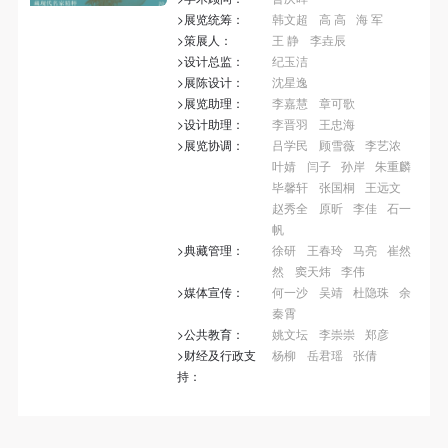
第一条
第一条
第一条
>展览统筹：
韩文超
高 高
海 军
本次活动公平公正、自愿参加与退出、风险与责任自
本次活动公平公正、自愿参加与退出、风险与责任自
本次活动公平公正、自愿参加与退出、风险与责任自
>策展人：
王 静
李垚辰
负的原则。但活动有风险，参加者应有必要的风险意
负的原则。但活动有风险，参加者应有必要的风险意
负的原则。但活动有风险，参加者应有必要的风险意
>设计总监：
纪玉洁
>展陈设计：
沈星逸
识。
识。
识。
>展览助理：
李嘉慧
章可歌
第二条
第二条
第二条
>设计助理：
李晋羽
王忠海
参加本次活动者必须遵守中华人民共和国的相关法
参加本次活动者必须遵守中华人民共和国的相关法
参加本次活动者必须遵守中华人民共和国的相关法
>展览协调：
吕学民
顾雪薇
李艺浓
叶婧
闫子
孙岸
朱重麟
律、法规，必须遵循道德和社会公德规范，并应该具
律、法规，必须遵循道德和社会公德规范，并应该具
律、法规，必须遵循道德和社会公德规范，并应该具
毕馨轩
张国桐
王远文
备以人为本、团结友爱、互相帮助和助人为乐的良好
备以人为本、团结友爱、互相帮助和助人为乐的良好
备以人为本、团结友爱、互相帮助和助人为乐的良好
赵秀全
原昕
李佳
石一
品质。
品质。
品质。
帆
>典藏管理：
徐研
王春玲
马亮
崔然
第三条
第三条
第三条
然
窦天炜
李伟
参加本次活动人员应该是成年人（具有完全民事行为
参加本次活动人员应该是成年人（具有完全民事行为
参加本次活动人员应该是成年人（具有完全民事行为
>媒体宣传：
何一沙
吴靖
杜隐珠
余
能力的人，18周岁以上）未成年人必须在成年人的陪
能力的人，18周岁以上）未成年人必须在成年人的陪
能力的人，18周岁以上）未成年人必须在成年人的陪
秦霄
>公共教育：
姚文坛
李崇崇
郑彦
同下参观。
同下参观。
同下参观。
>财经及行政支
杨柳
岳君瑶
张倩
第四条
第四条
第四条
持：
快捷登录
帐号密码登录
参加活动者在此次活动期间的人身安全责任自负。鼓
参加活动者在此次活动期间的人身安全责任自负。鼓
参加活动者在此次活动期间的人身安全责任自负。鼓
励参加者自行购买人身安全保险。活动中一旦出现事
励参加者自行购买人身安全保险。活动中一旦出现事
励参加者自行购买人身安全保险。活动中一旦出现事