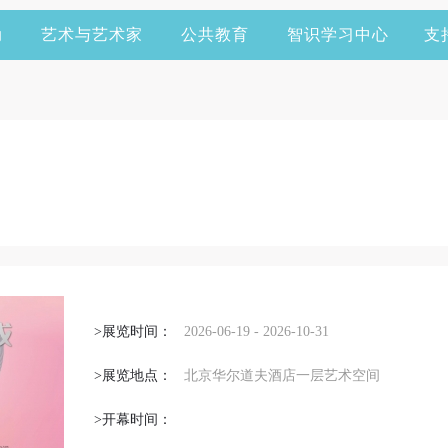
动
艺术与艺术家
公共教育
智识学习中心
支
>展览时间：
2026-06-19 - 2026-10-31
>展览地点：
北京华尔道夫酒店一层艺术空间
>开幕时间：