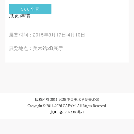
第一条
第一条
第一条
360全景
本次活动公平公正、自愿参加与退出、风险与责任自
本次活动公平公正、自愿参加与退出、风险与责任自
本次活动公平公正、自愿参加与退出、风险与责任自
展览详情
验证码
负的原则。但活动有风险，参加者应有必要的风险意
负的原则。但活动有风险，参加者应有必要的风险意
负的原则。但活动有风险，参加者应有必要的风险意
识。
识。
识。
登录
展览时间：2015年3月17日-4月10日
第二条
第二条
第二条
可使用雅昌艺术网会员账户登录
参加本次活动者必须遵守中华人民共和国的相关法
参加本次活动者必须遵守中华人民共和国的相关法
参加本次活动者必须遵守中华人民共和国的相关法
展览地点：美术馆2B展厅
律、法规，必须遵循道德和社会公德规范，并应该具
律、法规，必须遵循道德和社会公德规范，并应该具
律、法规，必须遵循道德和社会公德规范，并应该具
备以人为本、团结友爱、互相帮助和助人为乐的良好
备以人为本、团结友爱、互相帮助和助人为乐的良好
备以人为本、团结友爱、互相帮助和助人为乐的良好
品质。
品质。
品质。
第三条
第三条
第三条
参加本次活动人员应该是成年人（具有完全民事行为
参加本次活动人员应该是成年人（具有完全民事行为
参加本次活动人员应该是成年人（具有完全民事行为
能力的人，18周岁以上）未成年人必须在成年人的陪
能力的人，18周岁以上）未成年人必须在成年人的陪
能力的人，18周岁以上）未成年人必须在成年人的陪
版权所有 2011-2026 中央美术学院美术馆
同下参观。
同下参观。
同下参观。
Copyright © 2011-2026 CAFAM. All Rights Reserved.
第四条
第四条
第四条
京ICP备17072388号-1
参加活动者在此次活动期间的人身安全责任自负。鼓
参加活动者在此次活动期间的人身安全责任自负。鼓
参加活动者在此次活动期间的人身安全责任自负。鼓
励参加者自行购买人身安全保险。活动中一旦出现事
励参加者自行购买人身安全保险。活动中一旦出现事
励参加者自行购买人身安全保险。活动中一旦出现事