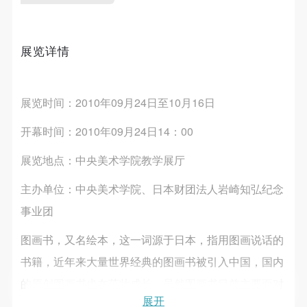
第一条
第一条
第一条
本次活动公平公正、自愿参加与退出、风险与责任自
本次活动公平公正、自愿参加与退出、风险与责任自
本次活动公平公正、自愿参加与退出、风险与责任自
发送验证码
手机号码
负的原则。但活动有风险，参加者应有必要的风险意
负的原则。但活动有风险，参加者应有必要的风险意
负的原则。但活动有风险，参加者应有必要的风险意
展览详情
手机号码将作为您的登录账号
识。
识。
识。
第二条
第二条
第二条
参加本次活动者必须遵守中华人民共和国的相关法
参加本次活动者必须遵守中华人民共和国的相关法
参加本次活动者必须遵守中华人民共和国的相关法
展览时间：2010年09月24日至10月16日
验证码
律、法规，必须遵循道德和社会公德规范，并应该具
律、法规，必须遵循道德和社会公德规范，并应该具
律、法规，必须遵循道德和社会公德规范，并应该具
开幕时间：2010年09月24日14：00
登录
备以人为本、团结友爱、互相帮助和助人为乐的良好
备以人为本、团结友爱、互相帮助和助人为乐的良好
备以人为本、团结友爱、互相帮助和助人为乐的良好
品质。
品质。
品质。
展览地点：中央美术学院教学展厅
可使用雅昌艺术网会员账户登录
第三条
第三条
第三条
主办单位：中央美术学院、日本财团法人岩崎知弘纪念
参加本次活动人员应该是成年人（具有完全民事行为
参加本次活动人员应该是成年人（具有完全民事行为
参加本次活动人员应该是成年人（具有完全民事行为
事业团
能力的人，18周岁以上）未成年人必须在成年人的陪
能力的人，18周岁以上）未成年人必须在成年人的陪
能力的人，18周岁以上）未成年人必须在成年人的陪
同下参观。
同下参观。
同下参观。
图画书，又名绘本，这一词源于日本，指用图画说话的
第四条
第四条
第四条
书籍，近年来大量世界经典的图画书被引入中国，国内
参加活动者在此次活动期间的人身安全责任自负。鼓
参加活动者在此次活动期间的人身安全责任自负。鼓
参加活动者在此次活动期间的人身安全责任自负。鼓
的原创图画书也在茁壮成长。虽然图画书目前主要面对
励参加者自行购买人身安全保险。活动中一旦出现事
励参加者自行购买人身安全保险。活动中一旦出现事
励参加者自行购买人身安全保险。活动中一旦出现事
展开
幼儿和儿童，由大人读给孩子听，供孩子阅读，但并不