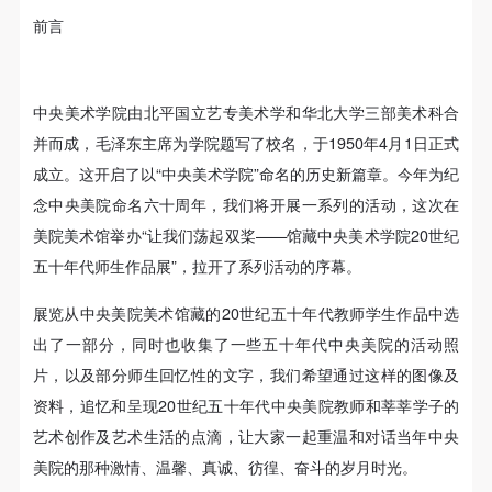
故，活动中任何非事故当事人及美术馆将不承担人身
故，活动中任何非事故当事人及美术馆将不承担人身
故，活动中任何非事故当事人及美术馆将不承担人身
前言
事故的任何责任，但有互相援助的义务。参加活动的
事故的任何责任，但有互相援助的义务。参加活动的
事故的任何责任，但有互相援助的义务。参加活动的
成员应当积极主动的组织实施救援工作，但对事故本
成员应当积极主动的组织实施救援工作，但对事故本
成员应当积极主动的组织实施救援工作，但对事故本
身不承担任何法律责任和经济责任。参加本次活动者
身不承担任何法律责任和经济责任。参加本次活动者
身不承担任何法律责任和经济责任。参加本次活动者
中央美术学院由北平国立艺专美术学和华北大学三部美术科合
的人身安全不负有民事及相关连带责任。
的人身安全不负有民事及相关连带责任。
的人身安全不负有民事及相关连带责任。
并而成，毛泽东主席为学院题写了校名，于1950年4月1日正式
快捷登录
帐号密码登录
第五条
第五条
第五条
成立。这开启了以“中央美术学院”命名的历史新篇章。今年为纪
参加活动者在此次活动期间应主动遵守美术馆活动秩
参加活动者在此次活动期间应主动遵守美术馆活动秩
参加活动者在此次活动期间应主动遵守美术馆活动秩
念中央美院命名六十周年，我们将开展一系列的活动，这次在
序、维护美术馆场地及展示、展览、馆藏艺术作品及
序、维护美术馆场地及展示、展览、馆藏艺术作品及
序、维护美术馆场地及展示、展览、馆藏艺术作品及
发送验证码
美院美术馆举办“让我们荡起双桨——馆藏中央美术学院20世纪
手机号码
衍生品的安全。活动中一旦因个人原因造成美术馆场
衍生品的安全。活动中一旦因个人原因造成美术馆场
衍生品的安全。活动中一旦因个人原因造成美术馆场
手机号码将作为您的登录账号
五十年代师生作品展”，拉开了系列活动的序幕。
地、空间、艺术品、衍生品等受到不同程度的损失、
地、空间、艺术品、衍生品等受到不同程度的损失、
地、空间、艺术品、衍生品等受到不同程度的损失、
破坏。活动中任何非事故当事人及美术馆将不承担相
破坏。活动中任何非事故当事人及美术馆将不承担相
破坏。活动中任何非事故当事人及美术馆将不承担相
展览从中央美院美术馆藏的20世纪五十年代教师学生作品中选
应的责任与损失，应由参与活动者根据相应的法律条
应的责任与损失，应由参与活动者根据相应的法律条
应的责任与损失，应由参与活动者根据相应的法律条
出了一部分，同时也收集了一些五十年代中央美院的活动照
验证码
文、组织规定进行协商和赔偿。并追究相应的法律责
文、组织规定进行协商和赔偿。并追究相应的法律责
文、组织规定进行协商和赔偿。并追究相应的法律责
片，以及部分师生回忆性的文字，我们希望通过这样的图像及
登录
任和经济责任。
任和经济责任。
任和经济责任。
资料，追忆和呈现20世纪五十年代中央美院教师和莘莘学子的
第六条
第六条
第六条
艺术创作及艺术生活的点滴，让大家一起重温和对话当年中央
可使用雅昌艺术网会员账户登录
参与活动者在参与活动时应当在美术馆工作人员及活
参与活动者在参与活动时应当在美术馆工作人员及活
参与活动者在参与活动时应当在美术馆工作人员及活
美院的那种激情、温馨、真诚、彷徨、奋斗的岁月时光。