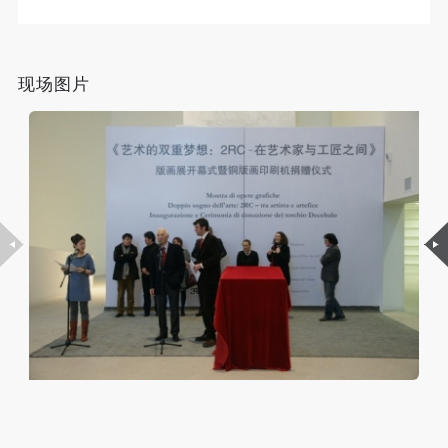
故，活动中任何非事故当事人及美术馆将不承担人身
故，活动中任何非事故当事人及美术馆将不承担人身
故，活动中任何非事故当事人及美术馆将不承担人身
铜版是2RC版画中心自1959年创建以来与众多国际艺术
事故的任何责任，但有互相援助的义务。参加活动的
事故的任何责任，但有互相援助的义务。参加活动的
事故的任何责任，但有互相援助的义务。参加活动的
大师紧密合作的结晶，其中包括中国观众熟知的弗朗西
成员应当积极主动的组织实施救援工作，但对事故本
成员应当积极主动的组织实施救援工作，但对事故本
成员应当积极主动的组织实施救援工作，但对事故本
斯?培根、亚历山大?卡尔德、弗朗西斯科?克莱门特、
现场图片
身不承担任何法律责任和经济责任。参加本次活动者
身不承担任何法律责任和经济责任。参加本次活动者
身不承担任何法律责任和经济责任。参加本次活动者
亨利?摩尔、汉斯?里希特等艺术家。2RC的创始人Valter
的人身安全不负有民事及相关连带责任。
的人身安全不负有民事及相关连带责任。
的人身安全不负有民事及相关连带责任。
和Eleonora Rossi夫妇以其精湛的印刷技艺，跨越了技术
第五条
第五条
第五条
参加活动者在此次活动期间应主动遵守美术馆活动秩
参加活动者在此次活动期间应主动遵守美术馆活动秩
参加活动者在此次活动期间应主动遵守美术馆活动秩
与艺术的分野，使艺术家的表现力得以延伸，可以说，
序、维护美术馆场地及展示、展览、馆藏艺术作品及
序、维护美术馆场地及展示、展览、馆藏艺术作品及
序、维护美术馆场地及展示、展览、馆藏艺术作品及
此次展出的2RC版画作品正是艺术家与工匠精诚合作的
衍生品的安全。活动中一旦因个人原因造成美术馆场
衍生品的安全。活动中一旦因个人原因造成美术馆场
衍生品的安全。活动中一旦因个人原因造成美术馆场
成果。如策展人阿基莱?波尼托?奥利瓦所言，这些作
地、空间、艺术品、衍生品等受到不同程度的损失、
地、空间、艺术品、衍生品等受到不同程度的损失、
地、空间、艺术品、衍生品等受到不同程度的损失、
品“涵盖了60年代至今的当代艺术史，超出了一切时代
破坏。活动中任何非事故当事人及美术馆将不承担相
破坏。活动中任何非事故当事人及美术馆将不承担相
破坏。活动中任何非事故当事人及美术馆将不承担相
与诗意的疆界。无论就其形式，还是就其本质而言，它
应的责任与损失，应由参与活动者根据相应的法律条
应的责任与损失，应由参与活动者根据相应的法律条
应的责任与损失，应由参与活动者根据相应的法律条
都呈现了一个国际化的视域，并且在20世纪下半叶至今
文、组织规定进行协商和赔偿。并追究相应的法律责
文、组织规定进行协商和赔偿。并追究相应的法律责
文、组织规定进行协商和赔偿。并追究相应的法律责
任和经济责任。
任和经济责任。
任和经济责任。
的艺术创作中尤为显著。这是一种完全意大利式的艺术
第六条
第六条
第六条
创作传统。”
参与活动者在参与活动时应当在美术馆工作人员及活
参与活动者在参与活动时应当在美术馆工作人员及活
参与活动者在参与活动时应当在美术馆工作人员及活
与此同时，2RC版画中心也向中央美术学院捐赠一台由