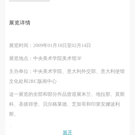
第一条
第一条
第一条
本次活动公平公正、自愿参加与退出、风险与责任自
本次活动公平公正、自愿参加与退出、风险与责任自
本次活动公平公正、自愿参加与退出、风险与责任自
负的原则。但活动有风险，参加者应有必要的风险意
负的原则。但活动有风险，参加者应有必要的风险意
负的原则。但活动有风险，参加者应有必要的风险意
展览详情
识。
识。
识。
第二条
第二条
第二条
快捷登录
帐号密码登录
参加本次活动者必须遵守中华人民共和国的相关法
参加本次活动者必须遵守中华人民共和国的相关法
参加本次活动者必须遵守中华人民共和国的相关法
展览时间：2009年01月18日至02月14日
律、法规，必须遵循道德和社会公德规范，并应该具
律、法规，必须遵循道德和社会公德规范，并应该具
律、法规，必须遵循道德和社会公德规范，并应该具
展览地点：中央美术学院美术馆3F
备以人为本、团结友爱、互相帮助和助人为乐的良好
备以人为本、团结友爱、互相帮助和助人为乐的良好
备以人为本、团结友爱、互相帮助和助人为乐的良好
发送验证码
品质。
品质。
品质。
手机号码
主办单位：中央美术学院、意大利外交部、意大利使馆
手机号码将作为您的登录账号
第三条
第三条
第三条
文化处和2RC版画中心
参加本次活动人员应该是成年人（具有完全民事行为
参加本次活动人员应该是成年人（具有完全民事行为
参加本次活动人员应该是成年人（具有完全民事行为
能力的人，18周岁以上）未成年人必须在成年人的陪
能力的人，18周岁以上）未成年人必须在成年人的陪
能力的人，18周岁以上）未成年人必须在成年人的陪
这一展览的全部和部分作品曾巡展米兰、地拉那、莫斯
验证码
同下参观。
同下参观。
同下参观。
科、圣彼得堡、贝尔格莱德、芝加哥和印第安娜波利
第四条
第四条
第四条
登录
斯。
参加活动者在此次活动期间的人身安全责任自负。鼓
参加活动者在此次活动期间的人身安全责任自负。鼓
参加活动者在此次活动期间的人身安全责任自负。鼓
来华展出的167幅版画——其中不乏大型版画及8件原版
励参加者自行购买人身安全保险。活动中一旦出现事
励参加者自行购买人身安全保险。活动中一旦出现事
励参加者自行购买人身安全保险。活动中一旦出现事
可使用雅昌艺术网会员账户登录
展开