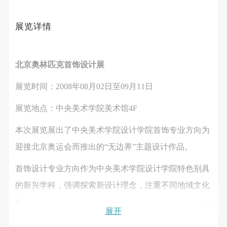
第一条
第一条
第一条
本次活动公平公正、自愿参加与退出、风险与责任自
本次活动公平公正、自愿参加与退出、风险与责任自
本次活动公平公正、自愿参加与退出、风险与责任自
展览详情
负的原则。但活动有风险，参加者应有必要的风险意
负的原则。但活动有风险，参加者应有必要的风险意
负的原则。但活动有风险，参加者应有必要的风险意
识。
识。
识。
第二条
第二条
第二条
北京奥林匹克首饰设计展
快捷登录
帐号密码登录
参加本次活动者必须遵守中华人民共和国的相关法
参加本次活动者必须遵守中华人民共和国的相关法
参加本次活动者必须遵守中华人民共和国的相关法
展览时间：2008年08月02日至09月11日
律、法规，必须遵循道德和社会公德规范，并应该具
律、法规，必须遵循道德和社会公德规范，并应该具
律、法规，必须遵循道德和社会公德规范，并应该具
备以人为本、团结友爱、互相帮助和助人为乐的良好
备以人为本、团结友爱、互相帮助和助人为乐的良好
备以人为本、团结友爱、互相帮助和助人为乐的良好
发送验证码
展览地点：中央美术学院美术馆4F
手机号码
品质。
品质。
品质。
手机号码将作为您的登录账号
第三条
第三条
第三条
本次展览展出了中央美术学院设计学院首饰专业方向为
参加本次活动人员应该是成年人（具有完全民事行为
参加本次活动人员应该是成年人（具有完全民事行为
参加本次活动人员应该是成年人（具有完全民事行为
迎接北京奥运会而推出的“无边界”主题设计作品。
能力的人，18周岁以上）未成年人必须在成年人的陪
能力的人，18周岁以上）未成年人必须在成年人的陪
能力的人，18周岁以上）未成年人必须在成年人的陪
验证码
首饰设计专业方向作为中央美术学院设计学院特色别具
同下参观。
同下参观。
同下参观。
登录
的新兴学科，强调探索新设计理念，注重不同地域文化
第四条
第四条
第四条
参加活动者在此次活动期间的人身安全责任自负。鼓
参加活动者在此次活动期间的人身安全责任自负。鼓
参加活动者在此次活动期间的人身安全责任自负。鼓
间的相互影响、不同学科的融合与渗透；强调以首饰为
展开
可使用雅昌艺术网会员账户登录
励参加者自行购买人身安全保险。活动中一旦出现事
励参加者自行购买人身安全保险。活动中一旦出现事
励参加者自行购买人身安全保险。活动中一旦出现事
载体表达艺术观念和思想、首饰与人生的有机联系、从