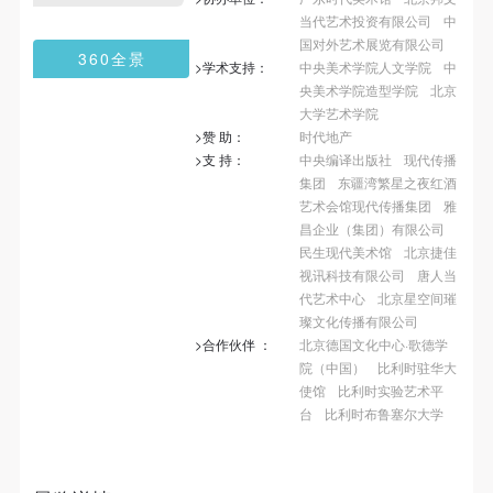
第一条
第一条
第一条
当代艺术投资有限公司
中
本次活动公平公正、自愿参加与退出、风险与责任自
本次活动公平公正、自愿参加与退出、风险与责任自
本次活动公平公正、自愿参加与退出、风险与责任自
国对外艺术展览有限公司
360全景
负的原则。但活动有风险，参加者应有必要的风险意
负的原则。但活动有风险，参加者应有必要的风险意
负的原则。但活动有风险，参加者应有必要的风险意
>学术支持：
中央美术学院人文学院
中
央美术学院造型学院
北京
识。
识。
识。
大学艺术学院
第二条
第二条
第二条
>赞 助：
时代地产
参加本次活动者必须遵守中华人民共和国的相关法
参加本次活动者必须遵守中华人民共和国的相关法
参加本次活动者必须遵守中华人民共和国的相关法
>支 持：
中央编译出版社
现代传播
集团
东疆湾繁星之夜红酒
律、法规，必须遵循道德和社会公德规范，并应该具
律、法规，必须遵循道德和社会公德规范，并应该具
律、法规，必须遵循道德和社会公德规范，并应该具
艺术会馆现代传播集团
雅
备以人为本、团结友爱、互相帮助和助人为乐的良好
备以人为本、团结友爱、互相帮助和助人为乐的良好
备以人为本、团结友爱、互相帮助和助人为乐的良好
昌企业（集团）有限公司
品质。
品质。
品质。
民生现代美术馆
北京捷佳
视讯科技有限公司
唐人当
第三条
第三条
第三条
代艺术中心
北京星空间璀
参加本次活动人员应该是成年人（具有完全民事行为
参加本次活动人员应该是成年人（具有完全民事行为
参加本次活动人员应该是成年人（具有完全民事行为
璨文化传播有限公司
能力的人，18周岁以上）未成年人必须在成年人的陪
能力的人，18周岁以上）未成年人必须在成年人的陪
能力的人，18周岁以上）未成年人必须在成年人的陪
>合作伙伴 ：
北京德国文化中心·歌德学
院（中国）
比利时驻华大
同下参观。
同下参观。
同下参观。
使馆
比利时实验艺术平
第四条
第四条
第四条
台
比利时布鲁塞尔大学
参加活动者在此次活动期间的人身安全责任自负。鼓
参加活动者在此次活动期间的人身安全责任自负。鼓
参加活动者在此次活动期间的人身安全责任自负。鼓
励参加者自行购买人身安全保险。活动中一旦出现事
励参加者自行购买人身安全保险。活动中一旦出现事
励参加者自行购买人身安全保险。活动中一旦出现事