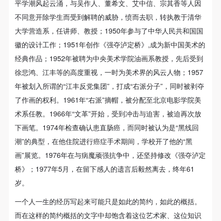
平学潮风起云涌，与吴作人、董希文、艾中信、宗其香等人因
不同意开除学生而受到解聘的威胁，愤而去职，转执教于清华
大学营造系，任讲师、教授；1950年参与了中华人民共和国国
徽的设计工作；1951年创作《强夺泸定桥》,成为新中国美术的
经典作品；1952年被聘为中央美术学院油画系教授，先后受到
徐悲鸿、江丰等的高度重视，一时为美术界的风云人物；1957
年被划入所谓的“江丰反党集团”，打成“右派分子”，同时被剥夺
了作画的权利。1961年“右派”摘帽，被分配至北京电影学院美
术系任教。1966年“文革”开始，受到冲击与迫害，被迫再次放
下画笔。1974年检查确认患直肠癌，而同时被认为是“黑线回
潮”的典型，在他住院进行癌症手术期间，学校开了他的“黑
画”展览。1976年在与病魔顽强抗争中，还坚持修改《强夺泸定
桥》；1977年5月，在留下感人的遗言后毅然离去，终年61
岁。
一个人一生的经历写起来可能只是如此的简约，如此的概括。
而在这样的简约概括的文字中却饱含着这位艺术家、这位知识