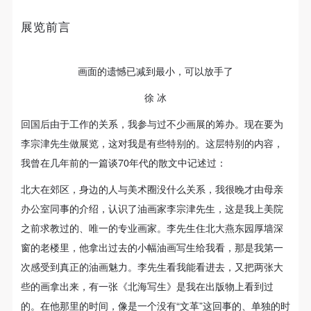
故，活动中任何非事故当事人及美术馆将不承担人身
故，活动中任何非事故当事人及美术馆将不承担人身
故，活动中任何非事故当事人及美术馆将不承担人身
自 画 像
事故的任何责任，但有互相援助的义务。参加活动的
事故的任何责任，但有互相援助的义务。参加活动的
事故的任何责任，但有互相援助的义务。参加活动的
展览前言
SELF-PORTRAITS
成员应当积极主动的组织实施救援工作，但对事故本
成员应当积极主动的组织实施救援工作，但对事故本
成员应当积极主动的组织实施救援工作，但对事故本
身不承担任何法律责任和经济责任。参加本次活动者
身不承担任何法律责任和经济责任。参加本次活动者
身不承担任何法律责任和经济责任。参加本次活动者
自画像是李宗津油画艺术中相当有分量的部分，联系到
画面的遗憾已减到最小，可以放手了
的人身安全不负有民事及相关连带责任。
的人身安全不负有民事及相关连带责任。
的人身安全不负有民事及相关连带责任。
他坎坷的人生与不屈的精神，自画像就更像是一种自我
徐 冰
第五条
第五条
第五条
证明，尤其是“文革”期间那张给他带来麻烦的自画像。
参加活动者在此次活动期间应主动遵守美术馆活动秩
参加活动者在此次活动期间应主动遵守美术馆活动秩
参加活动者在此次活动期间应主动遵守美术馆活动秩
回国后由于工作的关系，我参与过不少画展的筹办。现在要为
今天的年轻人也许已经无法理解这样一张表情不无严肃
序、维护美术馆场地及展示、展览、馆藏艺术作品及
序、维护美术馆场地及展示、展览、馆藏艺术作品及
序、维护美术馆场地及展示、展览、馆藏艺术作品及
李宗津先生做展览，这对我是有些特别的。这层特别的内容，
的画像，居然会让人联想到“反动”。
衍生品的安全。活动中一旦因个人原因造成美术馆场
衍生品的安全。活动中一旦因个人原因造成美术馆场
衍生品的安全。活动中一旦因个人原因造成美术馆场
我曾在几年前的一篇谈70年代的散文中记述过：
地、空间、艺术品、衍生品等受到不同程度的损失、
地、空间、艺术品、衍生品等受到不同程度的损失、
地、空间、艺术品、衍生品等受到不同程度的损失、
北大在郊区，身边的人与美术圈没什么关系，我很晚才由母亲
破坏。活动中任何非事故当事人及美术馆将不承担相
破坏。活动中任何非事故当事人及美术馆将不承担相
破坏。活动中任何非事故当事人及美术馆将不承担相
办公室同事的介绍，认识了油画家李宗津先生，这是我上美院
创 作
应的责任与损失，应由参与活动者根据相应的法律条
应的责任与损失，应由参与活动者根据相应的法律条
应的责任与损失，应由参与活动者根据相应的法律条
之前求教过的、唯一的专业画家。李先生住北大燕东园厚墙深
文、组织规定进行协商和赔偿。并追究相应的法律责
文、组织规定进行协商和赔偿。并追究相应的法律责
文、组织规定进行协商和赔偿。并追究相应的法律责
CREATION
窗的老楼里，他拿出过去的小幅油画写生给我看，那是我第一
任和经济责任。
任和经济责任。
任和经济责任。
次感受到真正的油画魅力。李先生看我能看进去，又把两张大
新中国成立后的李宗津在油画创作方面是有雄心的，也
第六条
第六条
第六条
些的画拿出来，有一张《北海写生》是我在出版物上看到过
有信心，概括起来可能就是这么几条：复杂组合起来的
参与活动者在参与活动时应当在美术馆工作人员及活
参与活动者在参与活动时应当在美术馆工作人员及活
参与活动者在参与活动时应当在美术馆工作人员及活
的。在他那里的时间，像是一个没有“文革”这回事的、单独的时