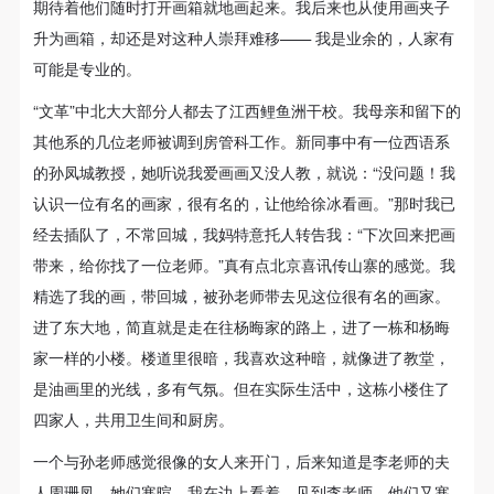
附则
附则
附则
期待着他们随时打开画箱就地画起来。我后来也从使用画夹子
已经证明他可以用肖像方式来从事主题画创作，可惜后
（1）、本协议未尽事宜，经双方友好协商后可作为
（1）、本协议未尽事宜，经双方友好协商后可作为
（1）、本协议未尽事宜，经双方友好协商后可作为
升为画箱，却还是对这种人崇拜难移—— 我是业余的，人家有
来他无法继续从事这一方面的创作了。从目前所留下来
本协议的补充协议，并不得违反相关法律法规规定。
本协议的补充协议，并不得违反相关法律法规规定。
本协议的补充协议，并不得违反相关法律法规规定。
可能是专业的。
的素描与油画肖像看，李宗津很有可能是新中国成立初
（2）、本协议自甲乙双方签字（盖章）、勾选之日
（2）、本协议自甲乙双方签字（盖章）、勾选之日
（2）、本协议自甲乙双方签字（盖章）、勾选之日
“文革”中北大大部分人都去了江西鲤鱼洲干校。我母亲和留下的
期最优秀的肖像画家之一。
起生效。
起生效。
起生效。
其他系的几位老师被调到房管科工作。新同事中有一位西语系
（3）、本协议包括纸质档和电子档，纸质档—式二
（3）、本协议包括纸质档和电子档，纸质档—式二
（3）、本协议包括纸质档和电子档，纸质档—式二
的孙凤城教授，她听说我爱画画又没人教，就说：“没问题！我
份，甲乙双方各执一份，均具有同等法律效力。
份，甲乙双方各执一份，均具有同等法律效力。
份，甲乙双方各执一份，均具有同等法律效力。
景物
认识一位有名的画家，很有名的，让他给徐冰看画。”那时我已
活动参与者意味着接受并承担本协议的全部义务，未
活动参与者意味着接受并承担本协议的全部义务，未
活动参与者意味着接受并承担本协议的全部义务，未
经去插队了，不常回城，我妈特意托人转告我：“下次回来把画
SCENERY
同意者意味着放弃参加此次活动的权利。凡参加这次
同意者意味着放弃参加此次活动的权利。凡参加这次
同意者意味着放弃参加此次活动的权利。凡参加这次
带来，给你找了一位老师。”真有点北京喜讯传山寨的感觉。我
风景未必是李宗津的主项，而他对色彩的理解，对景、
活动前，必须事先与自己的家属沟通，取得家属同
活动前，必须事先与自己的家属沟通，取得家属同
活动前，必须事先与自己的家属沟通，取得家属同
精选了我的画，带回城，被孙老师带去见这位很有名的画家。
象、物的表达，尤其是对外光效果的把握，在为数不少
意，同时知晓并同意本免责声明。参加者签名/勾选
意，同时知晓并同意本免责声明。参加者签名/勾选
意，同时知晓并同意本免责声明。参加者签名/勾选
进了东大地，简直就是走在往杨晦家的路上，进了一栋和杨晦
后，视作其家属也已知晓并同意。
后，视作其家属也已知晓并同意。
后，视作其家属也已知晓并同意。
的风景中体现了他独特的才能和性情。
家一样的小楼。楼道里很暗，我喜欢这种暗，就像进了教堂，
我已认真阅读上述条款，并且同意。
我已认真阅读上述条款，并且同意。
我已认真阅读上述条款，并且同意。
是油画里的光线，多有气氛。但在实际生活中，这栋小楼住了
四家人，共用卫生间和厨房。
一个与孙老师感觉很像的女人来开门，后来知道是李老师的夫
人周珊凤。她们寒暄，我在边上看着。见到李老师，他们又寒