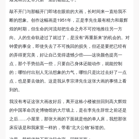
敲不开门与那幅开门即堵在眼前的大画，长时间来一直给我不
断的想象。创作这幅画是1951年，正是李先生最有精力和最辉
煌的时期，但生命的河流却把生命之舟不可控地推往另一方
向。人的生命轨迹过了就过了，是没有“再重新来”的机会的。对
钟爱的事业，即使失去了不可挽回的损失，但还是要把已经有
的弄得更完美，好让自己觉得遗憾少些——这块颜色提亮一
点，那个手势抬高一些，只要自己身体还能动作，就能控制
的；哪怕付出别人无法想象的力气，哪怕只是比过去好了一点
点，也是要去做的。这是我从李宗津先生这张大画的事情上看
到的。
我没有考证这张大画改好后，离开这栋小楼被挂回到高大辉煌
的中国革命历史博物馆的大厅墙上，是在李先生辞世之前还是
之后……小屋里，那张大画的下面就是他的单人床，我想那张
床应该是和我家里一样的，带着“北大公物”标签的。