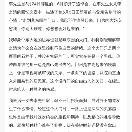
李先生是5月24日辞世的，6月初开了追悼会。在李先生女儿李
之清的回忆文章中，描述了她5月9日回新疆前与父亲告别时的
心情：“走到燕东园的门口，我忍不住痛哭起来。门房的大妈安
慰我：你别太难过，你爸爸会好起来的。”
快捷登录
帐号密码登录
我印象中东大地的边界也就是燕东园的大门。我特别能理解李
之清为什么会在这里控制不住自己的情绪。这个大门只是两个
厚重的石柱子，并没有实际的门，可实实在在是一个界线。你
发送验证码
跨向界线的那一边是自己走出去的。门房是在高起来的矮墙
手机号码
手机号码将作为您的登录账号
上，像是审视与被审视的关系。一条向下的坡路，从院内直通
入外面杂乱的居民区。这个没有门的自由出入的关口，在经过
时总给人一种莫名的伤感。
验证码
我最后一次去李先生家，敲不开门扫兴而归。当时并不知道发
登录
生了什么事情。经过这个大门时，一路上也是深深的失落感，
也许是由于我对这次约会的重视和期待，以及精心的准备导致
可使用雅昌艺术网会员账户登录
的。就像那种精心准备了礼物，却在关键时刻还是没有拿出