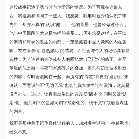
集团”中的“黑干将”之一（另一个是美术史家王逊），但
（1）、甲方为本协议中的肖像权人，自愿将自己的
（1）、甲方为本协议中的肖像权人，自愿将自己的
（1）、甲方为本协议中的肖像权人，自愿将自己的
这段故事记述了我当时向他学画的情况。为了写现在这篇东
肖像权许可乙方作符合本协议约定和法律规定的用
肖像权许可乙方作符合本协议约定和法律规定的用
肖像权许可乙方作符合本协议约定和法律规定的用
他还是在持续地创作领袖肖像，这是一个很值得深入研
西，我搜索和询问了一些人。我感觉，我那时被介绍认识了李
途。
途。
途。
究的现象，这种现象在这个历史阶段可能是有典型意义
先生，却并不真的“认识”他 —— 他的背景，他曾经做过什么，
（2）、乙方中央美术学院美术馆是一所具有标志
（2）、乙方中央美术学院美术馆是一所具有标志
（2）、乙方中央美术学院美术馆是一所具有标志
的。当我们看着李宗津笔下的领袖像，他画得越认真，
他与中国那段艺术史是怎样的关系……历史总是这样，在平淡
性、专业性、国际化的现代公共美术馆。中央美术学
性、专业性、国际化的现代公共美术馆。中央美术学
性、专业性、国际化的现代公共美术馆。中央美术学
技巧越好，一种无以名状的悲哀就更加强烈，尽管这一
的事情和奇异的发生的内部，一定隐藏着不被人觉察的内在逻
院美术馆与时代同行，努力塑造一个开放、自由、学
院美术馆与时代同行，努力塑造一个开放、自由、学
院美术馆与时代同行，努力塑造一个开放、自由、学
份悲哀必须在画外才能体会。
辑，左右着事情“必然如此”的结局。而社会与个人的记忆具有筛
术的空间氛围，竭诚与各单位、企业、机构、艺术家
术的空间氛围，竭诚与各单位、企业、机构、艺术家
术的空间氛围，竭诚与各单位、企业、机构、艺术家
选性，为了讲述的方便或别人的回忆对自己记忆的修正、甚至
和观众进行良好互动。以学院的学术研究为基础，积
和观众进行良好互动。以学院的学术研究为基础，积
和观众进行良好互动。以学院的学术研究为基础，积
梦境的似是而非与夜间冥想碎片的叠加、娱乐与幻觉技术制造
极策划国际、国内多视角、多领域的展览、论坛及公
极策划国际、国内多视角、多领域的展览、论坛及公
极策划国际、国内多视角、多领域的展览、论坛及公
家 人
的内容，有时会混同在一起。而所有的“存在”都要由“意识到”来
共教育活动，为美院师生、中外艺术家以及社会公众
共教育活动，为美院师生、中外艺术家以及社会公众
共教育活动，为美院师生、中外艺术家以及社会公众
确认，而意识的不“无边无际”也会与真实发生过的混淆，这真是
FAMILY
提供一个交流、学习、展示的平台。作为一家公益性
提供一个交流、学习、展示的平台。作为一家公益性
提供一个交流、学习、展示的平台。作为一家公益性
没有办法。这些，让真实发生过的在改变“版本”的同时又被“认
单位，其开展的公共教育活动以学术性和公益性为
单位，其开展的公共教育活动以学术性和公益性为
单位，其开展的公共教育活动以学术性和公益性为
李宗津画家人自有一份亲切与和蔼，对他多难的一生来
定”化。最后剩下的是如同四字成语化的、便于文字或语言表述
主。
主。
主。
说，画家人像是一种休息，一种放松，甚至不无放任。
的内容。
（3）、乙方为甲方拍摄中央美术学院公共教育部所
（3）、乙方为甲方拍摄中央美术学院公共教育部所
（3）、乙方为甲方拍摄中央美术学院公共教育部所
可以说，在李宗津存世不多的作品中，他画家人这一部
我不是那种善于记住具体过程的人，却对发生过的“一种感觉”能
有公教活动。
有公教活动。
有公教活动。
分是最放松也最能见其真性情的。
经久不忘。
二、拍摄内容、使用形式、使用地域范围
二、拍摄内容、使用形式、使用地域范围
二、拍摄内容、使用形式、使用地域范围