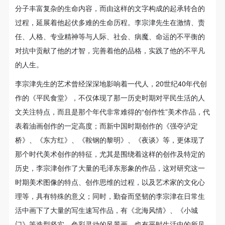
分子丰富复杂的生命内容，而由这样的文字构成的起承转合的
过程，延展着他起伏多难的生命历程。李宗津先生在激情、责
任、人格、专业精神等与人际、社会、病魔、命运的不平衡的
对抗中贡献了他的才智，完善着他的品格，实践了他的不平凡
的人生。
李宗津先生的艺术曾经深深地影响着一代人，20世纪40年代创
作的《平民食堂》，不仅体现了那一历史时期对平民生活的人
文关注特点，而且是那个年代非常难得的“创作性”美术作品，代
表着油画创作的一定高度；而新中国时期创作的《强夺泸定
桥》、《东方红》、《鞍钢的黎明》、《夜谈》等，更体现了
那个时代美术创作的特征，尤其是围绕着这样的创作及特定的
历史，李宗津创作了大量的毛泽东形象的作品，这对研究这一
时期美术图像的特点、创作思维的过程，以及艺术家的文化心
理等，具有特殊的意义；同时，勤奋而坚韧的李宗津在日常生
活中画下了大量的写生速写作品，有《北海风情》、《小城
门》等造型坚实、色彩灵动的风景画，也有平时生活中的所见