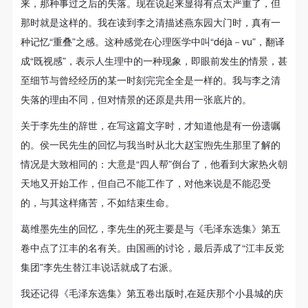
来，那种事过之后的失落。现在说起来显得有点太严重了，但
那时就是这样的。我在读到李之清描述燕东园大门时，真有一
种记忆“重叠”之感。这种感觉在心理医学中叫“déjà－vu”，翻译
成“既视感”，表示人生理中的一种现象，即眼前发生的情景，甚
至细节与曾经经历的某一时刻完完全全是一样的。我与李之清
失落的理由不同，但对情景的还原是共用一张底片的。
关于李先生的辞世，在写这篇文字时，才知道他是有一份遗嘱
的。侯一民先生的回忆与我当时从北大赵宝煦先生那里了解的
情况是大致相同的：大意是“四人帮”倒台了，他看到大家热火朝
天地又开始工作，但自己不能工作了，对他来说是不能忍受
的，与其这样痛苦，不如结束生命。
葛维墨先生的回忆，李先生的死主要是与《毛泽东选集》第五
卷中点了江丰的名有关。由国画的讨论，最后弄成了“江丰反党
集团”李先生替江丰说话就成了右派。
我还记得《毛泽东选集》第五卷出版时,在延庆那个小县城的庆