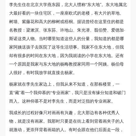
（1）、拍摄内容 乙方拍摄的带有甲方肖像的作品内
（1）、拍摄内容 乙方拍摄的带有甲方肖像的作品内
（1）、拍摄内容 乙方拍摄的带有甲方肖像的作品内
友 人
李先生住在北京大学燕东园，北大人惯称“东大地”。东大地属北
容包括：①中央美术学院美术馆②中央美术学院校园
容包括：①中央美术学院美术馆②中央美术学院校园
容包括：①中央美术学院美术馆②中央美术学院校园
大最好看的一块住宅区，一座座欧式的老楼，有大片的草地、
FRIENDS
内○3由中央美术学院公共教育部策划或执行的一切活
内○3由中央美术学院公共教育部策划或执行的一切活
内○3由中央美术学院公共教育部策划或执行的一切活
树墙、紫藤花和高大的柳树或梧桐。据说曾经在这里住的都是
动。
动。
动。
李宗津的友人素描与肖像写生来得颇为自然，尤其是他
名教授：梁漱溟、张东荪、许地山、朱光潜、翦伯赞、爱德加·
（2）、使用形式 用于中央美术学院图书出版、销售
（2）、使用形式 用于中央美术学院图书出版、销售
（2）、使用形式 用于中央美术学院图书出版、销售
遭难以后，创作的权力被剥夺，大部分时间只能以画朋
斯诺这类人物。当时哪里知道这些人的分量，我知道的都是哪
附带光盘及宣传资料。
附带光盘及宣传资料。
附带光盘及宣传资料。
家阿姨送孩子去医院了这等生活琐事。我家不住东大地，但我
友来度过。不过，也正因为这个原因，不带有过多的目
（3）、使用地域范围
（3）、使用地域范围
（3）、使用地域范围
却有很多的时间在东大地，因为我就读的小学在东大地。还有
的，反而画得自然潇洒，同时体现李宗津在写实方面的
适用地域范围包括国内和国外。
适用地域范围包括国内和国外。
适用地域范围包括国内和国外。
一个原因是我家与东大地的杨晦教授家同用一个阿姨。杨伯母
卓越才能，更看到了他在患难之中与周围朋友工友之间
使用肖像的媒介限于不损害甲方肖像权的任何媒介
使用肖像的媒介限于不损害甲方肖像权的任何媒介
使用肖像的媒介限于不损害甲方肖像权的任何媒介
人很好，有时我放学就直接去杨家。
的一种平实感情。
（如杂志、网络等）。
（如杂志、网络等）。
（如杂志、网络等）。
杨家就在李先生家边上，但我从来不知道，在那栋楼里，一
三、肖像权使用期限
三、肖像权使用期限
三、肖像权使用期限
直“藏”着一个我仰慕的“专业画家”，我只是没有缘分知道和破门
永久使用。
永久使用。
永久使用。
而入。这种仰慕不是对李先生，而是对泛指的专业画家。
肖 像
四、许可使用费用
四、许可使用费用
四、许可使用费用
带有甲方肖像作品的拍摄费用由乙方承担。
带有甲方肖像作品的拍摄费用由乙方承担。
带有甲方肖像作品的拍摄费用由乙方承担。
我成长的过程好像只对画画有兴趣，北大那边有各种优秀人
PORTRAITS
乙方于拍摄完带有甲方肖像的作品无需支付甲方任何
乙方于拍摄完带有甲方肖像的作品无需支付甲方任何
乙方于拍摄完带有甲方肖像的作品无需支付甲方任何
物，就是没有画家。我那时只要是在街上看到背着画夹子的人
李宗津具有很好的画肖像的才能，早年所画《东方红》
费用。
费用。
费用。
就激动，更崇拜背着画箱的人。有时会跟在他们后面走一段，