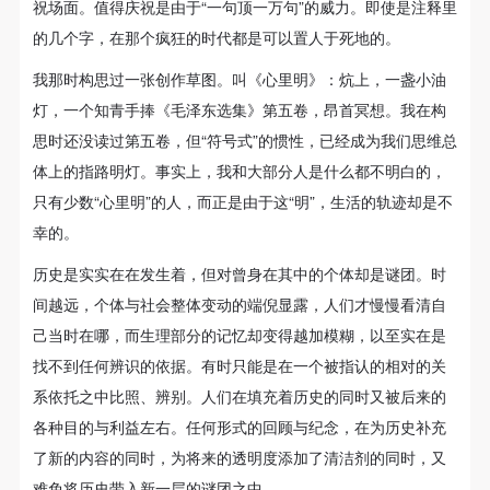
祝场面。值得庆祝是由于“一句顶一万句”的威力。即使是注释里
的几个字，在那个疯狂的时代都是可以置人于死地的。
我那时构思过一张创作草图。叫《心里明》：炕上，一盏小油
灯，一个知青手捧《毛泽东选集》第五卷，昂首冥想。我在构
思时还没读过第五卷，但“符号式”的惯性，已经成为我们思维总
体上的指路明灯。事实上，我和大部分人是什么都不明白的，
只有少数“心里明”的人，而正是由于这“明”，生活的轨迹却是不
幸的。
历史是实实在在发生着，但对曾身在其中的个体却是谜团。时
间越远，个体与社会整体变动的端倪显露，人们才慢慢看清自
己当时在哪，而生理部分的记忆却变得越加模糊，以至实在是
找不到任何辨识的依据。有时只能是在一个被指认的相对的关
系依托之中比照、辨别。人们在填充着历史的同时又被后来的
各种目的与利益左右。任何形式的回顾与纪念，在为历史补充
了新的内容的同时，为将来的透明度添加了清洁剂的同时，又
难免将历史带入新一层的谜团之中。