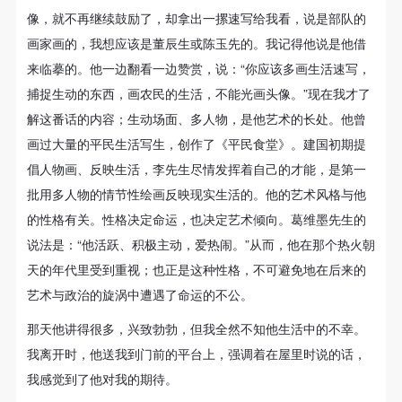
像，就不再继续鼓励了，却拿出一摞速写给我看，说是部队的
画家画的，我想应该是董辰生或陈玉先的。我记得他说是他借
来临摹的。他一边翻看一边赞赏，说：“你应该多画生活速写，
捕捉生动的东西，画农民的生活，不能光画头像。”现在我才了
解这番话的内容；生动场面、多人物，是他艺术的长处。他曾
画过大量的平民生活写生，创作了《平民食堂》。建国初期提
倡人物画、反映生活，李先生尽情发挥着自己的才能，是第一
批用多人物的情节性绘画反映现实生活的。他的艺术风格与他
的性格有关。性格决定命运，也决定艺术倾向。葛维墨先生的
说法是：“他活跃、积极主动，爱热闹。”从而，他在那个热火朝
天的年代里受到重视；也正是这种性格，不可避免地在后来的
艺术与政治的旋涡中遭遇了命运的不公。
那天他讲得很多，兴致勃勃，但我全然不知他生活中的不幸。
我离开时，他送我到门前的平台上，强调着在屋里时说的话，
我感觉到了他对我的期待。