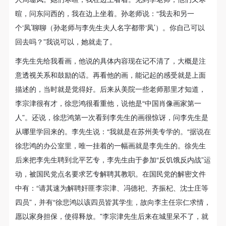
暄，问东问西的，我在边上坐着。孙老师说：“我去和另一
个‘凤’聊聊（孙老师与李先生夫人名字都带‘凤’）。你自己可以
回去吗？”我说可以，她就走了。
李先生先给我看画，他说的具体内容现在记不清了，大概是注
意透视关系和鼓励的话。再看他的画，能记起的感受就是上面
描述的，当时就是觉得好。后来从美院一些老师那里才知道，
李宗津很有才，徐悲鸿很看重他，说他是“中国肖像画家第一
人”。还说，徐悲鸿第一次看到李先生的画很惊讶，问李先生是
从哪里学回来的。李先生说：“我就是在苏州美专学的。“据说在
徐悲鸿的办公室里，唯一挂着的一幅画就是李先生的。徐先生
后来把李先生聘到北平艺专，李先生由于参加“反饥饿反内战”运
动，被国民党点名要求艺专解聘其教职。在国民党的解密文件
中有：“请其速为解聘奸匪李宗津、冯德祀、齐振杞、沈士庄等
四员”，并有“徐悲鸿以该四员皆其学生，故向李主任宗仁求情，
愿以家身担保，使得释放。”李宗津先生后来在城里呆不了，就