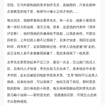
群体、典型的历史情节与细节，加上准确的外光效果，
动导师、教师指导下进行，并正确的使用活动中所涉
动导师、教师指导下进行，并正确的使用活动中所涉
动导师、教师指导下进行，并正确的使用活动中所涉
空段。它与外面热闹的美术创作无关，是秘密的，只有在那种
及到的绘画工具、创作材料及配套设备、设施，若参
及到的绘画工具、创作材料及配套设备、设施，若参
及到的绘画工具、创作材料及配套设备、设施，若参
从而让历史创作成为新时代的象征。他的《强夺泸定
古老教堂的地下室，牧师与小修士之间才有的……
与者因个人原因在使用相应绘画工具、创作材料及配
与者因个人原因在使用相应绘画工具、创作材料及配
与者因个人原因在使用相应绘画工具、创作材料及配
桥》是最初的尝试。其实，这一尝试解放前李宗津就开
每次回京，我都带着画去看李先生。有一次去，他家小屋里挂
套设备、设施造成个人受伤、伤害他人及造成相应工
套设备、设施造成个人受伤、伤害他人及造成相应工
套设备、设施造成个人受伤、伤害他人及造成相应工
始了，比如画于1947年的《平民食堂》就是一个例子，
着一张巨大的油画，顶天立地。原来，这是他的代表作《强夺
具、材料、设备或设施的故障或损坏。参与活动者应
具、材料、设备或设施的故障或损坏。参与活动者应
具、材料、设备或设施的故障或损坏。参与活动者应
群体、外光所塑造的现场气氛，达到了那个年代同类描
泸定桥》。他对我画的肖像画给予鼓励，让我多画些。可那次
当承当相应的全部责任，并主动赔偿相应的经济损
当承当相应的全部责任，并主动赔偿相应的经济损
当承当相应的全部责任，并主动赔偿相应的经济损
绘的高峰。
回村后，上年纪的人都不让我画了。后来才知道，我回京这段
失。活动中任何非事故当事人及美术馆将不承担人身
失。活动中任何非事故当事人及美术馆将不承担人身
失。活动中任何非事故当事人及美术馆将不承担人身
时间，四爷死了，走前我刚画过他，村里人说他是被“画”走的。
事故的任何责任。
事故的任何责任。
事故的任何责任。
反正全村人差不多都被我画遍了，我后来就画了一批风景。
中央美术学院美术馆肖像权许可使用协议
中央美术学院美术馆肖像权许可使用协议
中央美术学院美术馆肖像权许可使用协议
领 袖
根据《中华人民共和国广告法》、《中华人民共和国
根据《中华人民共和国广告法》、《中华人民共和国
根据《中华人民共和国广告法》、《中华人民共和国
去李先生那里加起来不过三次，最后一次去，怎么敲门也没人
LEADERS
民法通则》以及 最高人民法院关于贯彻执行 《中华
民法通则》以及 最高人民法院关于贯彻执行 《中华
民法通则》以及 最高人民法院关于贯彻执行 《中华
应。后来问人才知道，李先生前几天自杀了。原来他在中央美
人民共和国民法通则》若干问题的意见（试行）>的
人民共和国民法通则》若干问题的意见（试行）>的
人民共和国民法通则》若干问题的意见（试行）>的
术学院，反右后被贬到电影学院美术系。“文革”期间不让这类人
李宗津一生中花了许多时间描绘领袖像，其中多从照片
有关规定，为明确肖像许可方（甲方）和使用方（乙
有关规定，为明确肖像许可方（甲方）和使用方（乙
有关规定，为明确肖像许可方（甲方）和使用方（乙
画画，后来松动些，可以画画了，他却又得了癌症。那时受苏
中寻找素材。但仔细端详他的这些作品，觉得还是粗略
方）的权利义务关系，经双方友好协商，甲乙双方就
方）的权利义务关系，经双方友好协商，甲乙双方就
方）的权利义务关系，经双方友好协商，甲乙双方就
联的影响，流行画色彩小风景。每次画画我都会想到李先生的
可以做一个区分：1957年以前，他以感激心情创作领袖
带有甲方肖像的作品的使用达成如下一致协议：
带有甲方肖像的作品的使用达成如下一致协议：
带有甲方肖像的作品的使用达成如下一致协议：
那几幅小油画——那些逆光的、 湿漉漉的石阶，可我怎么也画
肖像；1957年以后，他不幸成了右派，成了“江丰反党
一、 一般约定
一、 一般约定
一、 一般约定
不出那种感觉。