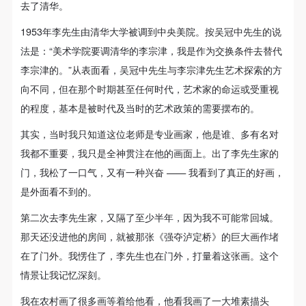
去了清华。
1953年李先生由清华大学被调到中央美院。按吴冠中先生的说
法是：“美术学院要调清华的李宗津，我是作为交换条件去替代
李宗津的。”从表面看，吴冠中先生与李宗津先生艺术探索的方
向不同，但在那个时期甚至任何时代，艺术家的命运或受重视
的程度，基本是被时代及当时的艺术政策的需要摆布的。
其实，当时我只知道这位老师是专业画家，他是谁、多有名对
我都不重要，我只是全神贯注在他的画面上。出了李先生家的
门，我松了一口气，又有一种兴奋 —— 我看到了真正的好画，
是外面看不到的。
第二次去李先生家，又隔了至少半年，因为我不可能常回城。
那天还没进他的房间，就被那张《强夺泸定桥》的巨大画作堵
在了门外。我愣住了，李先生也在门外，打量着这张画。这个
情景让我记忆深刻。
我在农村画了很多画等着给他看，他看我画了一大堆素描头