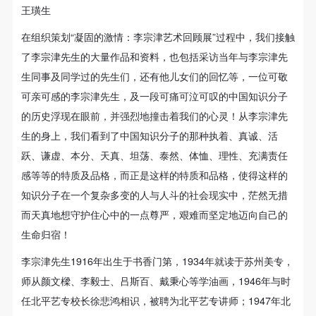
王璜生
在组织策划“凝固的激情：李宗津艺术回顾展”过程中，我们接触
了李宗津先生的大量作品和资料，也包括采访当年与李宗津先
生同事及同学过的先生们，还有他儿女们的回忆等，一位可敬
可亲可感的李宗津先生，及一段可痛可泣可叹的中国知识分子
的历史浮现在眼前，并强烈地撞击着我们的心灵！从李宗津先
生的身上，我们看到了中国知识分子的那种执着、真诚、活
跃、谦虚、本分、天真、坦荡、泰然、体恤、理性、充满责任
感等等的特质及品格，而正是这样的特质和品格，使得这样的
知识分子在一个复杂多变的人与人斗的社会现实中，茫然无措
而天真地想守护住心中的一点尊严，艰难而坚定地迈向自己的
生命归宿！
李宗津先生1916年出生于书香门第，1934年就读于苏州美专，
师从颜文樑、李毅士、吕斯百、戴秉心等学油画，1946年与时
任北平艺专校长徐悲鸿相识，被聘为北平艺专讲师；1947年北