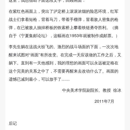
这里，我想借助下面这段文字，回顾画面：
在紫红色画面上，突出了泸定桥上滚滚浓烟的险恶环境，红军
战士们拿着短枪，背着马刀，带着手榴弹，冒着敌人密集的枪
弹，在已被敌人抽掉桥板的铁索桥上攀着铁链勇夺胜利。（摘
自于《宁夏集邮论坛》，这幅画在1953年就被制作成邮票。）
李先生躺在这战火纷飞的、激烈的战斗场面的下面，一次次地
醒来试图对“画面”有所改变。在完成一天应该做的工作之后，又
躺下。直到有一天他感到，我的理想的画面可以永远被定格在
这个完美的关系之中了，不需要再醒来去改动什么了。画面的
遗憾已减到最小，可以放手了……
中央美术学院副院长、教授 徐冰
2011年7月
后记