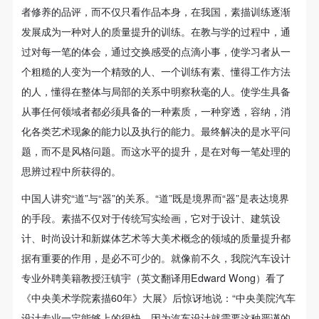
者修养的品评，而不仅只看作品本身，在我国，素描训练逐渐
发展成为一种对人的质量提升的训练。在教与学的过程中，通
过对每一笔的体会，通过交换感受的点滴小事，使学习者从一
个粗糙的人变为一个精致的人、一个训练有素、懂得工作方法
的人，懂得在整体与局部的关系中明察秋毫的人。使学生具备
从事任何领域者都必须具备的一种素质，一种穿透，容纳，消
化各类艺术现象的能力以及执行的能力。最终解决的是水平问
题，而不是风格问题。而这水平的提升，是在对每一笔处理的
思辨过程中所获得的。
中国人讲究“道”与“器”的关系。“道”既是境界而“器”是表达境界
的手段。素描不仅对于传统写实绘画，它对于设计、建筑设
计、时尚设计和新媒体艺术等大美术概念的领域的质量提升都
据有重要的作用，是必不可少的。就像前不久，我院汽车设计
专业外聘美籍教授汪镇宇（英文翻译用Edward Wong）看了
《中央美术学院素描60年》大展》后惊讶地说：“中央美院汽车
设计专业一定能够上的很快，因为汽车设计就需要这种严谨的