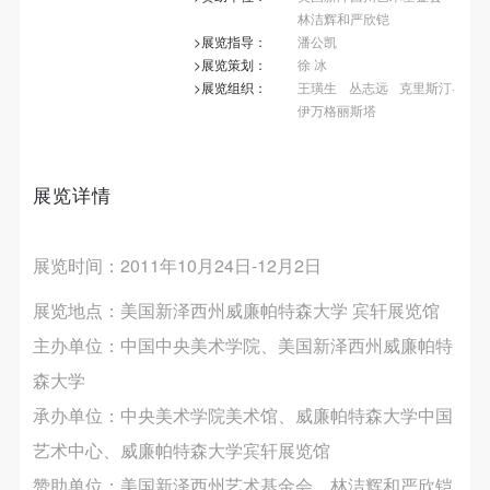
第一条
第一条
第一条
林洁辉和严欣铠
本次活动公平公正、自愿参加与退出、风险与责任自
本次活动公平公正、自愿参加与退出、风险与责任自
本次活动公平公正、自愿参加与退出、风险与责任自
>展览指导：
潘公凯
>展览策划：
徐 冰
负的原则。但活动有风险，参加者应有必要的风险意
负的原则。但活动有风险，参加者应有必要的风险意
负的原则。但活动有风险，参加者应有必要的风险意
>展览组织：
王璜生
丛志远
克里斯汀·
识。
识。
识。
伊万格丽斯塔
第二条
第二条
第二条
参加本次活动者必须遵守中华人民共和国的相关法
参加本次活动者必须遵守中华人民共和国的相关法
参加本次活动者必须遵守中华人民共和国的相关法
律、法规，必须遵循道德和社会公德规范，并应该具
律、法规，必须遵循道德和社会公德规范，并应该具
律、法规，必须遵循道德和社会公德规范，并应该具
展览详情
备以人为本、团结友爱、互相帮助和助人为乐的良好
备以人为本、团结友爱、互相帮助和助人为乐的良好
备以人为本、团结友爱、互相帮助和助人为乐的良好
品质。
品质。
品质。
展览时间：2011年10月24日-12月2日
第三条
第三条
第三条
展览地点：美国新泽西州威廉帕特森大学 宾轩展览馆
参加本次活动人员应该是成年人（具有完全民事行为
参加本次活动人员应该是成年人（具有完全民事行为
参加本次活动人员应该是成年人（具有完全民事行为
能力的人，18周岁以上）未成年人必须在成年人的陪
能力的人，18周岁以上）未成年人必须在成年人的陪
能力的人，18周岁以上）未成年人必须在成年人的陪
主办单位：中国中央美术学院、美国新泽西州威廉帕特
同下参观。
同下参观。
同下参观。
森大学
第四条
第四条
第四条
承办单位：中央美术学院美术馆、威廉帕特森大学中国
参加活动者在此次活动期间的人身安全责任自负。鼓
参加活动者在此次活动期间的人身安全责任自负。鼓
参加活动者在此次活动期间的人身安全责任自负。鼓
艺术中心、威廉帕特森大学宾轩展览馆
励参加者自行购买人身安全保险。活动中一旦出现事
励参加者自行购买人身安全保险。活动中一旦出现事
励参加者自行购买人身安全保险。活动中一旦出现事
赞助单位：美国新泽西州艺术基金会、林洁辉和严欣铠