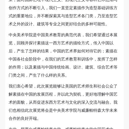
动导师、教师指导下进行，并正确的使用活动中所涉
动导师、教师指导下进行，并正确的使用活动中所涉
动导师、教师指导下进行，并正确的使用活动中所涉
创作方式的不断引入，我们一直坚定素描作为造型基础训练方
及到的绘画工具、创作材料及配套设备、设施，若参
及到的绘画工具、创作材料及配套设备、设施，若参
及到的绘画工具、创作材料及配套设备、设施，若参
式的重要地位，并不断探索其与造型艺术各门类，乃至造型艺
与者因个人原因在使用相应绘画工具、创作材料及配
与者因个人原因在使用相应绘画工具、创作材料及配
与者因个人原因在使用相应绘画工具、创作材料及配
术之外的设计、建筑等专业之间更好结合的多种可能性。
套设备、设施造成个人受伤、伤害他人及造成相应工
套设备、设施造成个人受伤、伤害他人及造成相应工
套设备、设施造成个人受伤、伤害他人及造成相应工
具、材料、设备或设施的故障或损坏。参与活动者应
具、材料、设备或设施的故障或损坏。参与活动者应
具、材料、设备或设施的故障或损坏。参与活动者应
中央美术学院是中国美术教育的典范代表，我们希望通过本展
当承当相应的全部责任，并主动赔偿相应的经济损
当承当相应的全部责任，并主动赔偿相应的经济损
当承当相应的全部责任，并主动赔偿相应的经济损
览，回顾并探讨素描这一西方艺术的描绘方式，传入中国以
失。活动中任何非事故当事人及美术馆将不承担人身
失。活动中任何非事故当事人及美术馆将不承担人身
失。活动中任何非事故当事人及美术馆将不承担人身
后，产生了怎样的结果，中国的艺术界如何对待它的；素描在
事故的任何责任。
事故的任何责任。
事故的任何责任。
中国各社会阶段中，在我们的艺术教育和训练中，发挥了怎样
中央美术学院美术馆肖像权许可使用协议
中央美术学院美术馆肖像权许可使用协议
中央美术学院美术馆肖像权许可使用协议
的作用；以及素描与中国传统绘画、设计、建筑、综合艺术等
根据《中华人民共和国广告法》、《中华人民共和国
根据《中华人民共和国广告法》、《中华人民共和国
根据《中华人民共和国广告法》、《中华人民共和国
门类之间，产生了什么样的关系。
民法通则》以及 最高人民法院关于贯彻执行 《中华
民法通则》以及 最高人民法院关于贯彻执行 《中华
民法通则》以及 最高人民法院关于贯彻执行 《中华
我们衷心希望，此次展览能够让美国的艺术师生和社会公众了
人民共和国民法通则》若干问题的意见（试行）>的
人民共和国民法通则》若干问题的意见（试行）>的
人民共和国民法通则》若干问题的意见（试行）>的
解素描在中国的发展历程，并以此为契机，更好地理解中国艺
有关规定，为明确肖像许可方（甲方）和使用方（乙
有关规定，为明确肖像许可方（甲方）和使用方（乙
有关规定，为明确肖像许可方（甲方）和使用方（乙
术的面貌，从而促进东西方艺术与文化的深入交流与融合。我
方）的权利义务关系，经双方友好协商，甲乙双方就
方）的权利义务关系，经双方友好协商，甲乙双方就
方）的权利义务关系，经双方友好协商，甲乙双方就
们也相信此次展览将会是中央美术学院与威廉帕特森大学未来
带有甲方肖像的作品的使用达成如下一致协议：
带有甲方肖像的作品的使用达成如下一致协议：
带有甲方肖像的作品的使用达成如下一致协议：
合作的良好开端。
一、 一般约定
一、 一般约定
一、 一般约定
在此，我要向威廉帕特森大学、威廉帕特森大学中国艺术中