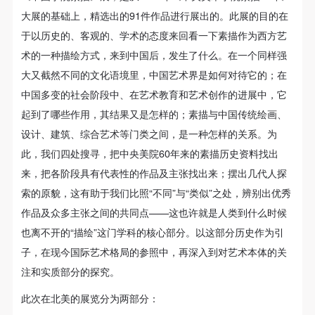
（1）、拍摄内容 乙方拍摄的带有甲方肖像的作品内
（1）、拍摄内容 乙方拍摄的带有甲方肖像的作品内
（1）、拍摄内容 乙方拍摄的带有甲方肖像的作品内
大展的基础上，精选出的91件作品进行展出的。此展的目的在
容包括：①中央美术学院美术馆②中央美术学院校园
容包括：①中央美术学院美术馆②中央美术学院校园
容包括：①中央美术学院美术馆②中央美术学院校园
于以历史的、客观的、学术的态度来回看一下素描作为西方艺
内○3由中央美术学院公共教育部策划或执行的一切活
内○3由中央美术学院公共教育部策划或执行的一切活
内○3由中央美术学院公共教育部策划或执行的一切活
术的一种描绘方式，来到中国后，发生了什么。在一个同样强
动。
动。
动。
大又截然不同的文化语境里，中国艺术界是如何对待它的；在
（2）、使用形式 用于中央美术学院图书出版、销售
（2）、使用形式 用于中央美术学院图书出版、销售
（2）、使用形式 用于中央美术学院图书出版、销售
中国多变的社会阶段中、在艺术教育和艺术创作的进展中，它
附带光盘及宣传资料。
附带光盘及宣传资料。
附带光盘及宣传资料。
起到了哪些作用，其结果又是怎样的；素描与中国传统绘画、
（3）、使用地域范围
（3）、使用地域范围
（3）、使用地域范围
设计、建筑、综合艺术等门类之间，是一种怎样的关系。为
适用地域范围包括国内和国外。
适用地域范围包括国内和国外。
适用地域范围包括国内和国外。
此，我们四处搜寻，把中央美院60年来的素描历史资料找出
使用肖像的媒介限于不损害甲方肖像权的任何媒介
使用肖像的媒介限于不损害甲方肖像权的任何媒介
使用肖像的媒介限于不损害甲方肖像权的任何媒介
来，把各阶段具有代表性的作品及主张找出来；摆出几代人探
（如杂志、网络等）。
（如杂志、网络等）。
（如杂志、网络等）。
索的原貌，这有助于我们比照“不同”与“类似”之处，辨别出优秀
三、肖像权使用期限
三、肖像权使用期限
三、肖像权使用期限
作品及众多主张之间的共同点——这也许就是人类到什么时候
永久使用。
永久使用。
永久使用。
也离不开的“描绘”这门学科的核心部分。以这部分历史作为引
四、许可使用费用
四、许可使用费用
四、许可使用费用
子，在现今国际艺术格局的参照中，再深入到对艺术本体的关
带有甲方肖像作品的拍摄费用由乙方承担。
带有甲方肖像作品的拍摄费用由乙方承担。
带有甲方肖像作品的拍摄费用由乙方承担。
注和实质部分的探究。
乙方于拍摄完带有甲方肖像的作品无需支付甲方任何
乙方于拍摄完带有甲方肖像的作品无需支付甲方任何
乙方于拍摄完带有甲方肖像的作品无需支付甲方任何
此次在北美的展览分为两部分：
费用。
费用。
费用。