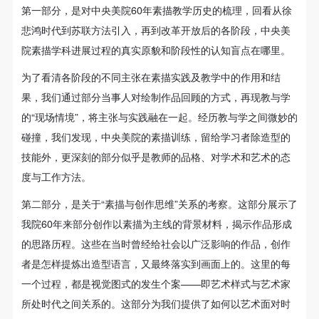
附则
附则
附则
第一部分，是对中央美院60年素描教学历史的梳理，回看从徐
（1）、本协议未尽事宜，经双方友好协商后可作为
（1）、本协议未尽事宜，经双方友好协商后可作为
（1）、本协议未尽事宜，经双方友好协商后可作为
悲鸿时代到苏联方法引入，再到改革开放后的各阶段，中央美
本协议的补充协议，并不得违反相关法律法规规定。
本协议的补充协议，并不得违反相关法律法规规定。
本协议的补充协议，并不得违反相关法律法规规定。
院素描学科进展过程的真实原貌和阶段性的认知盲点在哪里。
（2）、本协议自甲乙双方签字（盖章）、勾选之日
（2）、本协议自甲乙双方签字（盖章）、勾选之日
（2）、本协议自甲乙双方签字（盖章）、勾选之日
为了看清各阶段的不同主张在素描实践及教学中的作用和结
起生效。
起生效。
起生效。
果，我们通过部分当事人对绘制作品回顾的方式，再现教与学
（3）、本协议包括纸质档和电子档，纸质档—式二
（3）、本协议包括纸质档和电子档，纸质档—式二
（3）、本协议包括纸质档和电子档，纸质档—式二
的“现场情境”，将主张与实践融在一起。经历教与学之间微妙的
份，甲乙双方各执一份，均具有同等法律效力。
份，甲乙双方各执一份，均具有同等法律效力。
份，甲乙双方各执一份，均具有同等法律效力。
碰撞，我们发现，中央美院的素描训练，留给学习者除造型的
活动参与者意味着接受并承担本协议的全部义务，未
活动参与者意味着接受并承担本协议的全部义务，未
活动参与者意味着接受并承担本协议的全部义务，未
技能外，更深刻的部分似乎是教师的品格、对学术和艺术的态
同意者意味着放弃参加此次活动的权利。凡参加这次
同意者意味着放弃参加此次活动的权利。凡参加这次
同意者意味着放弃参加此次活动的权利。凡参加这次
度与工作方法。
活动前，必须事先与自己的家属沟通，取得家属同
活动前，必须事先与自己的家属沟通，取得家属同
活动前，必须事先与自己的家属沟通，取得家属同
意，同时知晓并同意本免责声明。参加者签名/勾选
意，同时知晓并同意本免责声明。参加者签名/勾选
意，同时知晓并同意本免责声明。参加者签名/勾选
第二部分，是关于“素描与创作思维”关系的考察。这部分展示了
后，视作其家属也已知晓并同意。
后，视作其家属也已知晓并同意。
后，视作其家属也已知晓并同意。
我院60年来部分创作以素描为主线的背景材料，揭示作品形成
我已认真阅读上述条款，并且同意。
我已认真阅读上述条款，并且同意。
我已认真阅读上述条款，并且同意。
的思路历程。这些在当时曾经给社会以广泛影响的作品，创作
者是怎样提炼出造型语言，又最终落实到画面上的。这里的每
一个过程，都是视觉图式的发生个案——即艺术样式与艺术家
所处时代之间关系的。这部分为我们提供了如何以艺术面对时
快捷登录
帐号密码登录