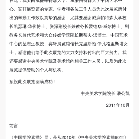
（1）、甲方为本协议中的肖像权人，自愿将自己的
（1）、甲方为本协议中的肖像权人，自愿将自己的
（1）、甲方为本协议中的肖像权人，自愿将自己的
心、宾轩展览馆的专家、学者和各位工作人员为此次展览所付
肖像权许可乙方作符合本协议约定和法律规定的用
肖像权许可乙方作符合本协议约定和法律规定的用
肖像权许可乙方作符合本协议约定和法律规定的用
出的辛勤工作致以真挚的感谢，尤其要感谢威廉帕特森大学校
途。
途。
途。
长凯瑟琳·华俊博士、资深副校长兼教务长爱德华·威尔博士、副
（2）、乙方中央美术学院美术馆是一所具有标志
（2）、乙方中央美术学院美术馆是一所具有标志
（2）、乙方中央美术学院美术馆是一所具有标志
教务长兼代艺术和大众传媒学院院长斯蒂夫·汉博士、中国艺术
性、专业性、国际化的现代公共美术馆。中央美术学
性、专业性、国际化的现代公共美术馆。中央美术学
性、专业性、国际化的现代公共美术馆。中央美术学
中心的丛志远教授、宾轩展览馆馆长克里斯顿·伊凡格里斯塔女
院美术馆与时代同行，努力塑造一个开放、自由、学
院美术馆与时代同行，努力塑造一个开放、自由、学
院美术馆与时代同行，努力塑造一个开放、自由、学
士，感谢他们给予此次展览的大力支持和付出的巨大努力。我
术的空间氛围，竭诚与各单位、企业、机构、艺术家
术的空间氛围，竭诚与各单位、企业、机构、艺术家
术的空间氛围，竭诚与各单位、企业、机构、艺术家
还要感谢中央美术学院及美术馆的相关工作人员，以及为此次
和观众进行良好互动。以学院的学术研究为基础，积
和观众进行良好互动。以学院的学术研究为基础，积
和观众进行良好互动。以学院的学术研究为基础，积
展览提供赞助的个人与机构。
极策划国际、国内多视角、多领域的展览、论坛及公
极策划国际、国内多视角、多领域的展览、论坛及公
极策划国际、国内多视角、多领域的展览、论坛及公
共教育活动，为美院师生、中外艺术家以及社会公众
共教育活动，为美院师生、中外艺术家以及社会公众
共教育活动，为美院师生、中外艺术家以及社会公众
预祝此次展览圆满成功！
提供一个交流、学习、展示的平台。作为一家公益性
提供一个交流、学习、展示的平台。作为一家公益性
提供一个交流、学习、展示的平台。作为一家公益性
中央美术学院院长 潘公凯
单位，其开展的公共教育活动以学术性和公益性为
单位，其开展的公共教育活动以学术性和公益性为
单位，其开展的公共教育活动以学术性和公益性为
2011年10月
主。
主。
主。
（3）、乙方为甲方拍摄中央美术学院公共教育部所
（3）、乙方为甲方拍摄中央美术学院公共教育部所
（3）、乙方为甲方拍摄中央美术学院公共教育部所
有公教活动。
有公教活动。
有公教活动。
前言
二、拍摄内容、使用形式、使用地域范围
二、拍摄内容、使用形式、使用地域范围
二、拍摄内容、使用形式、使用地域范围
《中国学院素描》展，是从2010年《中央美术学院素描60年》