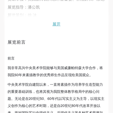
故，活动中任何非事故当事人及美术馆将不承担人身
故，活动中任何非事故当事人及美术馆将不承担人身
故，活动中任何非事故当事人及美术馆将不承担人身
展览指导：潘公凯
事故的任何责任，但有互相援助的义务。参加活动的
事故的任何责任，但有互相援助的义务。参加活动的
事故的任何责任，但有互相援助的义务。参加活动的
展览策划：徐 冰
成员应当积极主动的组织实施救援工作，但对事故本
成员应当积极主动的组织实施救援工作，但对事故本
成员应当积极主动的组织实施救援工作，但对事故本
身不承担任何法律责任和经济责任。参加本次活动者
身不承担任何法律责任和经济责任。参加本次活动者
身不承担任何法律责任和经济责任。参加本次活动者
展览组织：王璜生、丛志远、克里斯汀·伊万格丽斯塔
展开
的人身安全不负有民事及相关连带责任。
的人身安全不负有民事及相关连带责任。
的人身安全不负有民事及相关连带责任。
第五条
第五条
第五条
展览前言
参加活动者在此次活动期间应主动遵守美术馆活动秩
参加活动者在此次活动期间应主动遵守美术馆活动秩
参加活动者在此次活动期间应主动遵守美术馆活动秩
序、维护美术馆场地及展示、展览、馆藏艺术作品及
序、维护美术馆场地及展示、展览、馆藏艺术作品及
序、维护美术馆场地及展示、展览、馆藏艺术作品及
衍生品的安全。活动中一旦因个人原因造成美术馆场
衍生品的安全。活动中一旦因个人原因造成美术馆场
衍生品的安全。活动中一旦因个人原因造成美术馆场
前言
地、空间、艺术品、衍生品等受到不同程度的损失、
地、空间、艺术品、衍生品等受到不同程度的损失、
地、空间、艺术品、衍生品等受到不同程度的损失、
我非常高兴中央美术学院能够与美国威廉帕特森大学合作，将
破坏。活动中任何非事故当事人及美术馆将不承担相
破坏。活动中任何非事故当事人及美术馆将不承担相
破坏。活动中任何非事故当事人及美术馆将不承担相
我院60年来素描教学的优秀师生作品呈现给美国观众。
应的责任与损失，应由参与活动者根据相应的法律条
应的责任与损失，应由参与活动者根据相应的法律条
应的责任与损失，应由参与活动者根据相应的法律条
中央美术学院自建院以来，一直将素描作为培养学生造型能力
文、组织规定进行协商和赔偿。并追究相应的法律责
文、组织规定进行协商和赔偿。并追究相应的法律责
文、组织规定进行协商和赔偿。并追究相应的法律责
的重要基础训练，也将其视为我院整体教学格局中的核心问
任和经济责任。
任和经济责任。
任和经济责任。
题。无论是在20世纪50、60年代以写实主义为主导，以现实主
第六条
第六条
第六条
义创作为核心的艺术时期，还是自20世纪80年代改革开放以
参与活动者在参与活动时应当在美术馆工作人员及活
参与活动者在参与活动时应当在美术馆工作人员及活
参与活动者在参与活动时应当在美术馆工作人员及活
来，面对国际艺坛中现代主义、后现代主义等各种艺术思潮与