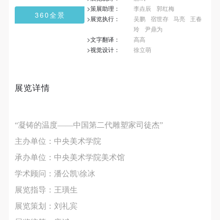
第一条
第一条
第一条
>策展助理：
李垚辰
郭红梅
360全景
本次活动公平公正、自愿参加与退出、风险与责任自
本次活动公平公正、自愿参加与退出、风险与责任自
本次活动公平公正、自愿参加与退出、风险与责任自
>展览执行：
吴鹏
宿世存
马亮
王春
玲
尹鼎为
负的原则。但活动有风险，参加者应有必要的风险意
负的原则。但活动有风险，参加者应有必要的风险意
负的原则。但活动有风险，参加者应有必要的风险意
>文字翻译：
高高
识。
识。
识。
>视觉设计：
徐立萌
第二条
第二条
第二条
参加本次活动者必须遵守中华人民共和国的相关法
参加本次活动者必须遵守中华人民共和国的相关法
参加本次活动者必须遵守中华人民共和国的相关法
律、法规，必须遵循道德和社会公德规范，并应该具
律、法规，必须遵循道德和社会公德规范，并应该具
律、法规，必须遵循道德和社会公德规范，并应该具
展览详情
备以人为本、团结友爱、互相帮助和助人为乐的良好
备以人为本、团结友爱、互相帮助和助人为乐的良好
备以人为本、团结友爱、互相帮助和助人为乐的良好
品质。
品质。
品质。
“凝铸的温度——中国第二代雕塑家司徒杰”
第三条
第三条
第三条
参加本次活动人员应该是成年人（具有完全民事行为
参加本次活动人员应该是成年人（具有完全民事行为
参加本次活动人员应该是成年人（具有完全民事行为
主办单位：中央美术学院
能力的人，18周岁以上）未成年人必须在成年人的陪
能力的人，18周岁以上）未成年人必须在成年人的陪
能力的人，18周岁以上）未成年人必须在成年人的陪
承办单位：中央美术学院美术馆
同下参观。
同下参观。
同下参观。
学术顾问：潘公凯\徐冰
第四条
第四条
第四条
展览指导：王璜生
参加活动者在此次活动期间的人身安全责任自负。鼓
参加活动者在此次活动期间的人身安全责任自负。鼓
参加活动者在此次活动期间的人身安全责任自负。鼓
展览策划：刘礼宾
励参加者自行购买人身安全保险。活动中一旦出现事
励参加者自行购买人身安全保险。活动中一旦出现事
励参加者自行购买人身安全保险。活动中一旦出现事