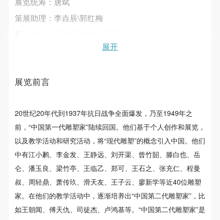
故，活动中任何非事故当事人及美术馆将不承担人身
故，活动中任何非事故当事人及美术馆将不承担人身
故，活动中任何非事故当事人及美术馆将不承担人身
展览统筹：唐斌
事故的任何责任，但有互相援助的义务。参加活动的
事故的任何责任，但有互相援助的义务。参加活动的
事故的任何责任，但有互相援助的义务。参加活动的
策展助理：李垚辰\郭红梅
成员应当积极主动的组织实施救援工作，但对事故本
成员应当积极主动的组织实施救援工作，但对事故本
成员应当积极主动的组织实施救援工作，但对事故本
展览执行：吴鹏\宿世存\马亮\王春玲\尹鼎为
身不承担任何法律责任和经济责任。参加本次活动者
身不承担任何法律责任和经济责任。参加本次活动者
身不承担任何法律责任和经济责任。参加本次活动者
展开
文字翻译：高高
的人身安全不负有民事及相关连带责任。
的人身安全不负有民事及相关连带责任。
的人身安全不负有民事及相关连带责任。
视觉设计：徐立萌
第五条
第五条
第五条
展览前言
展览地点：中央美术学院美术馆2A展厅
参加活动者在此次活动期间应主动遵守美术馆活动秩
参加活动者在此次活动期间应主动遵守美术馆活动秩
参加活动者在此次活动期间应主动遵守美术馆活动秩
序、维护美术馆场地及展示、展览、馆藏艺术作品及
序、维护美术馆场地及展示、展览、馆藏艺术作品及
序、维护美术馆场地及展示、展览、馆藏艺术作品及
媒体发布会时间：2014年08月05日 上午9时30分
衍生品的安全。活动中一旦因个人原因造成美术馆场
衍生品的安全。活动中一旦因个人原因造成美术馆场
衍生品的安全。活动中一旦因个人原因造成美术馆场
20世纪20年代到1937年抗日战争全面爆发，乃至1949年之
开幕式时间：2014年08月05日 上午10时30分
地、空间、艺术品、衍生品等受到不同程度的损失、
地、空间、艺术品、衍生品等受到不同程度的损失、
地、空间、艺术品、衍生品等受到不同程度的损失、
前，“中国第一代雕塑家”陆续回国。他们基于个人创作和展览，
展览时间：2014年08月05日-2014年9月10日
破坏。活动中任何非事故当事人及美术馆将不承担相
破坏。活动中任何非事故当事人及美术馆将不承担相
破坏。活动中任何非事故当事人及美术馆将不承担相
以及教学活动和研究活动，将“现代雕塑”的概念引入中国。他们
应的责任与损失，应由参与活动者根据相应的法律条
应的责任与损失，应由参与活动者根据相应的法律条
应的责任与损失，应由参与活动者根据相应的法律条
此次展览共分为三个单元：
中有江小鹣、李金发、王静远、刘开渠、曾竹韶、滕白也、岳
文、组织规定进行协商和赔偿。并追究相应的法律责
文、组织规定进行协商和赔偿。并追究相应的法律责
文、组织规定进行协商和赔偿。并追究相应的法律责
仑、潘玉良、梁竹亭、王临乙、郑可、王石之、张充仁、程曼
第一单元：纪年与纪念——时代碑影
快捷登录
帐号密码登录
任和经济责任。
任和经济责任。
任和经济责任。
叔、周轻鼎、萧传玖、滑天友、王子云、廖新学等近40位雕塑
第二单元：民间与民鉴——抟土塑人
第六条
第六条
第六条
家。在他们的教学活动中，逐渐培养出“中国第二代雕塑家”，比
第三单元：新火与薪火——世纪传承
参与活动者在参与活动时应当在美术馆工作人员及活
参与活动者在参与活动时应当在美术馆工作人员及活
参与活动者在参与活动时应当在美术馆工作人员及活
如王朝闻、傅天仇、司徒杰、卢鸿基等。“中国第二代雕塑家”是
发送验证码