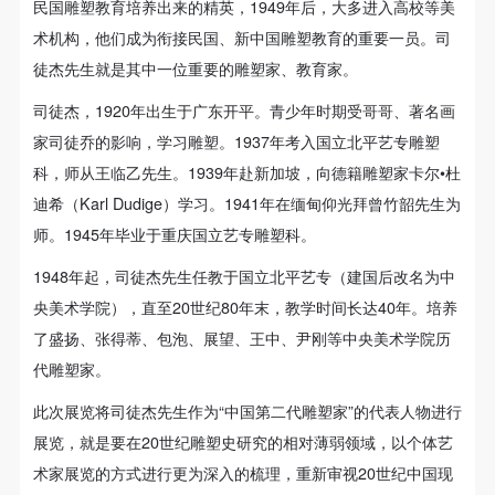
手机号码
动导师、教师指导下进行，并正确的使用活动中所涉
动导师、教师指导下进行，并正确的使用活动中所涉
动导师、教师指导下进行，并正确的使用活动中所涉
民国雕塑教育培养出来的精英，1949年后，大多进入高校等美
手机号码将作为您的登录账号
及到的绘画工具、创作材料及配套设备、设施，若参
及到的绘画工具、创作材料及配套设备、设施，若参
及到的绘画工具、创作材料及配套设备、设施，若参
术机构，他们成为衔接民国、新中国雕塑教育的重要一员。司
与者因个人原因在使用相应绘画工具、创作材料及配
与者因个人原因在使用相应绘画工具、创作材料及配
与者因个人原因在使用相应绘画工具、创作材料及配
徒杰先生就是其中一位重要的雕塑家、教育家。
套设备、设施造成个人受伤、伤害他人及造成相应工
套设备、设施造成个人受伤、伤害他人及造成相应工
套设备、设施造成个人受伤、伤害他人及造成相应工
司徒杰，1920年出生于广东开平。青少年时期受哥哥、著名画
验证码
具、材料、设备或设施的故障或损坏。参与活动者应
具、材料、设备或设施的故障或损坏。参与活动者应
具、材料、设备或设施的故障或损坏。参与活动者应
家司徒乔的影响，学习雕塑。1937年考入国立北平艺专雕塑
登录
当承当相应的全部责任，并主动赔偿相应的经济损
当承当相应的全部责任，并主动赔偿相应的经济损
当承当相应的全部责任，并主动赔偿相应的经济损
科，师从王临乙先生。1939年赴新加坡，向德籍雕塑家卡尔•杜
失。活动中任何非事故当事人及美术馆将不承担人身
失。活动中任何非事故当事人及美术馆将不承担人身
失。活动中任何非事故当事人及美术馆将不承担人身
迪希（Karl Dudige）学习。1941年在缅甸仰光拜曾竹韶先生为
可使用雅昌艺术网会员账户登录
事故的任何责任。
事故的任何责任。
事故的任何责任。
师。1945年毕业于重庆国立艺专雕塑科。
中央美术学院美术馆肖像权许可使用协议
中央美术学院美术馆肖像权许可使用协议
中央美术学院美术馆肖像权许可使用协议
1948年起，司徒杰先生任教于国立北平艺专（建国后改名为中
根据《中华人民共和国广告法》、《中华人民共和国
根据《中华人民共和国广告法》、《中华人民共和国
根据《中华人民共和国广告法》、《中华人民共和国
央美术学院），直至20世纪80年末，教学时间长达40年。培养
民法通则》以及 最高人民法院关于贯彻执行 《中华
民法通则》以及 最高人民法院关于贯彻执行 《中华
民法通则》以及 最高人民法院关于贯彻执行 《中华
了盛扬、张得蒂、包泡、展望、王中、尹刚等中央美术学院历
人民共和国民法通则》若干问题的意见（试行）>的
人民共和国民法通则》若干问题的意见（试行）>的
人民共和国民法通则》若干问题的意见（试行）>的
代雕塑家。
有关规定，为明确肖像许可方（甲方）和使用方（乙
有关规定，为明确肖像许可方（甲方）和使用方（乙
有关规定，为明确肖像许可方（甲方）和使用方（乙
方）的权利义务关系，经双方友好协商，甲乙双方就
方）的权利义务关系，经双方友好协商，甲乙双方就
方）的权利义务关系，经双方友好协商，甲乙双方就
此次展览将司徒杰先生作为“中国第二代雕塑家”的代表人物进行
带有甲方肖像的作品的使用达成如下一致协议：
带有甲方肖像的作品的使用达成如下一致协议：
带有甲方肖像的作品的使用达成如下一致协议：
展览，就是要在20世纪雕塑史研究的相对薄弱领域，以个体艺
一、 一般约定
一、 一般约定
一、 一般约定
术家展览的方式进行更为深入的梳理，重新审视20世纪中国现