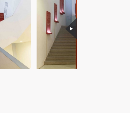
现代
现代
现代
、
、
、
个
个
个
以
以
以
学院
学院
学院
一
一
一
。
。
。