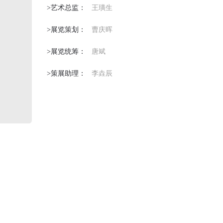
>艺术总监：
王璜生
>展览策划：
曹庆晖
>展览统筹：
唐斌
>策展助理：
李垚辰