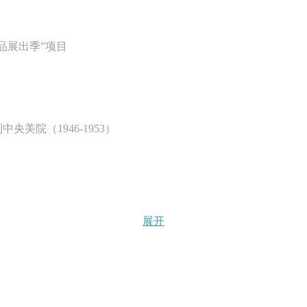
精品展出季”项目
：
美院（1946-1953）
展开