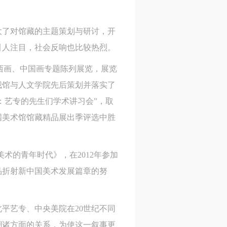
大了对馆藏的主题策划与研讨，开
引人注目，社会反响也比较热烈。
的西画、中国画专题陈列展览，展览
我馆与人文学院先后策划并落实了
：艺专的先生们学术讲习会”，取
全国美术馆馆藏精品展出季评选中胜
美术的青年时代》，在2012年参加
品折射新中国美术发展篇章的努
人
人
人
平艺专、中央美院在20世纪不同
活
活
活
潮诸方面的关系，为使这一叙事更