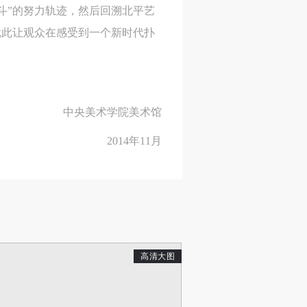
斗”的努力轨迹，然后回溯北平艺
就此让观众在感受到一个新时代扑
身
身
身
承
承
承
中央美术学院美术馆
主
主
主
参
参
参
2014年11月
及
及
及
美
美
美
任
任
任
高清大图
据
据
据
济
济
济