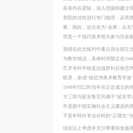
富有内在逻辑，深入挖掘和建立
美院的过程进行专门梳理，从而
事。因此，这次名为“会师：从北平
而是一个现代美术馆为参与历史
我馆在此次陈列中重点突出国立北
与教学情况，具体时间限定在194
艺术专科学校是抗战胜利后徐悲鸿
联系，形成“徐悲鸿美术教育学派
1948年归口到当年在正定成立的
大三部与延安鲁艺同属于“延安学
年是新中国实施社会主义建设的第一
于是年转向专业分科的“正规化”
综合以上考虑并充分尊重和发扬