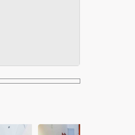
进
进
进
施
施
施
活
活
活
人
人
人
）>
）>
）>
致
致
致
合本
合本
合本