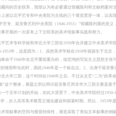
动）的涉及本人的图像、照片、文字、著作、活动成果（如参与工作坊创
动）的涉及本人的图像、照片、文字、著作、活动成果（如参与工作坊创
动）的涉及本人的图像、照片、文字、著作、活动成果（如参与工作坊创
馆藏间的历史联系，我馆认为有必要通过馆藏陈列和文献档案对
验证码
的作品）提交中央美术学院用作发表、出版。中央美术学院可以以电子、
的作品）提交中央美术学院用作发表、出版。中央美术学院可以以电子、
的作品）提交中央美术学院用作发表、出版。中央美术学院可以以电子、
将上述以北平艺专和中央美院为主线的三个展览贯穿一体，以实
络及其它数字媒体形式公开出版，并同意编入《中国知识资源总库》《中
络及其它数字媒体形式公开出版，并同意编入《中国知识资源总库》《中
络及其它数字媒体形式公开出版，并同意编入《中国知识资源总库》《中
艺专、延安鲁艺到中央美院（1946-1953）”馆藏陈列展的意
美术学院资料库》《中央美术学院美术馆资料库》等相关资料、文献、档
美术学院资料库》《中央美术学院美术馆资料库》等相关资料、文献、档
美术学院资料库》《中央美术学院美术馆资料库》等相关资料、文献、档
登录
叙事开展的一次富有上下文联系的美术馆叙事实践和努力。
机构和平台，在中央美术学院中使用和在互联网上传播，同意按相关“章程
机构和平台，在中央美术学院中使用和在互联网上传播，同意按相关“章程
机构和平台，在中央美术学院中使用和在互联网上传播，同意按相关“章程
平艺术专科学校和华北大学三部在1950年合并建立中央美术学院
可使用雅昌艺术网会员账户登录
定享受相关权益。
定享受相关权益。
定享受相关权益。
6-1953年，这是因为：1、虽然美术学校在1918年就诞生于北
中央美术学院美术馆活动安全免责协议书
中央美术学院美术馆活动安全免责协议书
中央美术学院美术馆活动安全免责协议书
奉命于1946年在北平重组重办的，徐悲鸿的写实主义思想主张
第一条
第一条
第一条
本次活动公平公正、自愿参加与退出、风险与责任自负的原则。但活动有
本次活动公平公正、自愿参加与退出、风险与责任自负的原则。但活动有
本次活动公平公正、自愿参加与退出、风险与责任自负的原则。但活动有
”的雏形即在此时，因此1946年是一个标志点。2、出身于延安
险，参加者应有必要的风险意识。
险，参加者应有必要的风险意识。
险，参加者应有必要的风险意识。
华北大学三部，这个时间在1946年之后。不过从文艺“二为”的
第二条
第二条
第二条
派”这个整体，展题之所以明示延安鲁艺而非华大三部主要是基于这
参加本次活动者必须遵守中华人民共和国的相关法律、法规，必须遵循道
参加本次活动者必须遵守中华人民共和国的相关法律、法规，必须遵循道
参加本次活动者必须遵守中华人民共和国的相关法律、法规，必须遵循道
个五年计划的开始，在此大背景下，中央美术学院经过1950-19
和社会公德规范，并应该具备以人为本、团结友爱、互相帮助和助人为乐
和社会公德规范，并应该具备以人为本、团结友爱、互相帮助和助人为乐
和社会公德规范，并应该具备以人为本、团结友爱、互相帮助和助人为乐
办学，步入高等美术教育正规化建设和探索时期。所以，1953年
良好品质。
良好品质。
良好品质。
美术馆叙事的空间与视觉特殊性，展览采取了类似文本叙事的倒
第三条
第三条
第三条