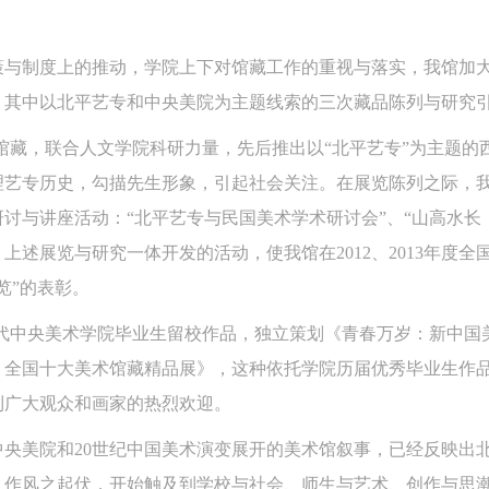
策与制度上的推动，学院上下对馆藏工作的重视与落实，我馆加
，其中以北平艺专和中央美院为主题线索的三次藏品陈列与研究
馆依托馆藏，联合人文学院科研力量，先后推出以“北平艺专”为主题
理艺专历史，勾描先生形象，引起社会关注。在展览陈列之际，
讨与讲座活动：“北平艺专与民国美术学术研讨会”、“山高水长
上述展览与研究一体开发的活动，使我馆在2012、2013年度
四层
展厅
览”的表彰。
0年代中央美术学院毕业生留校作品，独立策划《青春万岁：新中国
快捷登录
帐号密码登录
：全国十大美术馆藏精品展》，这种依托学院历届优秀毕业生作
到广大观众和画家的热烈欢迎。
中央美术学院美术馆出版授权协议书
中央美术学院美术馆出版授权协议书
中央美术学院美术馆出版授权协议书
手机号码
发送验证码
本人完全同意《中央美术学院美术馆》（以下简称“CAFAM”），愿意将本
本人完全同意《中央美术学院美术馆》（以下简称“CAFAM”），愿意将本
本人完全同意《中央美术学院美术馆》（以下简称“CAFAM”），愿意将本
央美院和20世纪中国美术演变展开的美术馆叙事，已经反映出北
参与中央美术学院美术馆公共教育部组织的公益性活动（包括美术馆会员
参与中央美术学院美术馆公共教育部组织的公益性活动（包括美术馆会员
参与中央美术学院美术馆公共教育部组织的公益性活动（包括美术馆会员
手机号码将作为您的登录账号
、作风之起伏，开始触及到学校与社会、师生与艺术、创作与思