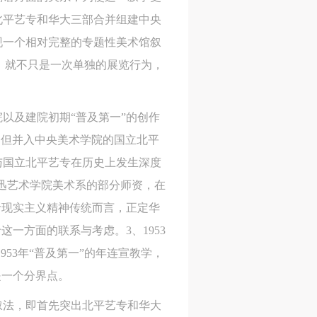
作
作
作
北平艺专和华大三部合并组建中央
网
网
网
现一个相对完整的专题性美术馆叙
央
央
央
义，就不只是一次单独的展览行为，
案
案
案
”规
”规
”规
以及建院初期“普及第一”的创作
京，但并入中央美术学院的国立北平
与国立北平艺专在历史上发生深度
风
风
风
鲁迅艺术学院美术系的部分师资，在
革命现实主义精神传统而言，正定华
一方面的联系与考虑。3、1953
德
德
德
53年“普及第一”的年连宣教学，
的
的
的
是一个分界点。
叙法，即首先突出北平艺专和华大