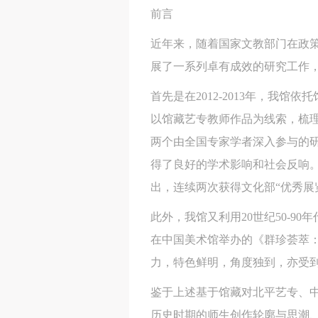
展览统筹
：
唐
斌
前言
策展助理
：
李垚辰
近年来，随着国家文教部门在政
展了一系列卓有成效的研究工作
首先是在2012-2013年，我
中央美术学院美术馆
以馆藏艺专教师作品为线索，梳
展览时间
：2014/11/04–2015/03/01
两个由全国专家学者深入参与的研
得了良好的学术影响和社会反响。
展览地点
：
中央美术学院美术馆
出，连续两次获得文化部“优秀展
此外，我馆又利用20世纪50-9
在中国美术馆举办的《群珍荟萃
力，特色鲜明，角度独到，亦受
鉴于上述基于馆藏对北平艺专、中
历史时期的师生创作轮廓与思潮