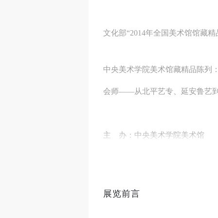
文化部“2014年全国美术馆馆藏
中央美术学院美术馆藏精品陈列
会师——从北平艺专、延安鲁艺到中央
主 办：中央美术学院美术馆
艺术总监：王璜生
展览前言
展览策划
：
曹庆晖