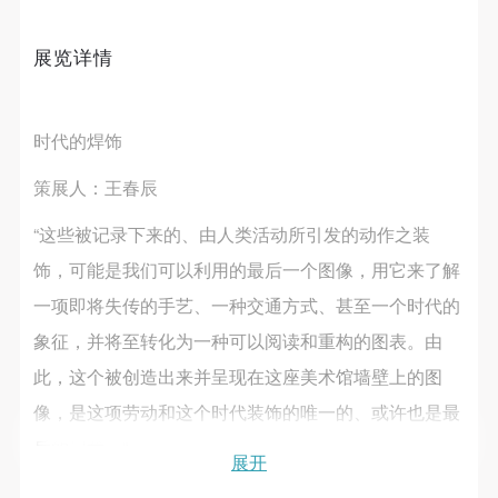
第一条
第一条
第一条
本次活动公平公正、自愿参加与退出、风险与责任自
本次活动公平公正、自愿参加与退出、风险与责任自
本次活动公平公正、自愿参加与退出、风险与责任自
展览详情
负的原则。但活动有风险，参加者应有必要的风险意
负的原则。但活动有风险，参加者应有必要的风险意
负的原则。但活动有风险，参加者应有必要的风险意
识。
识。
识。
第二条
第二条
第二条
时代的焊饰
快捷登录
帐号密码登录
参加本次活动者必须遵守中华人民共和国的相关法
参加本次活动者必须遵守中华人民共和国的相关法
参加本次活动者必须遵守中华人民共和国的相关法
策展人：王春辰
律、法规，必须遵循道德和社会公德规范，并应该具
律、法规，必须遵循道德和社会公德规范，并应该具
律、法规，必须遵循道德和社会公德规范，并应该具
备以人为本、团结友爱、互相帮助和助人为乐的良好
备以人为本、团结友爱、互相帮助和助人为乐的良好
备以人为本、团结友爱、互相帮助和助人为乐的良好
发送验证码
“这些被记录下来的、由人类活动所引发的动作之装
手机号码
品质。
品质。
品质。
手机号码将作为您的登录账号
饰，可能是我们可以利用的最后一个图像，用它来了解
第三条
第三条
第三条
一项即将失传的手艺、一种交通方式、甚至一个时代的
参加本次活动人员应该是成年人（具有完全民事行为
参加本次活动人员应该是成年人（具有完全民事行为
参加本次活动人员应该是成年人（具有完全民事行为
象征，并将至转化为一种可以阅读和重构的图表。由
能力的人，18周岁以上）未成年人必须在成年人的陪
能力的人，18周岁以上）未成年人必须在成年人的陪
能力的人，18周岁以上）未成年人必须在成年人的陪
验证码
此，这个被创造出来并呈现在这座美术馆墙壁上的图
同下参观。
同下参观。
同下参观。
登录
第四条
第四条
第四条
像，是这项劳动和这个时代装饰的唯一的、或许也是最
参加活动者在此次活动期间的人身安全责任自负。鼓
参加活动者在此次活动期间的人身安全责任自负。鼓
参加活动者在此次活动期间的人身安全责任自负。鼓
后的记载。”
展开
可使用雅昌艺术网会员账户登录
励参加者自行购买人身安全保险。活动中一旦出现事
励参加者自行购买人身安全保险。活动中一旦出现事
励参加者自行购买人身安全保险。活动中一旦出现事