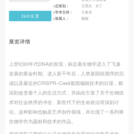
第一条
第一条
第一条
>总策划：
王璜生
余丁
本次活动公平公正、自愿参加与退出、风险与责任自
本次活动公平公正、自愿参加与退出、风险与责任自
本次活动公平公正、自愿参加与退出、风险与责任自
>学术主持：
王春辰
360全景
负的原则。但活动有风险，参加者应有必要的风险意
负的原则。但活动有风险，参加者应有必要的风险意
负的原则。但活动有风险，参加者应有必要的风险意
>策展人：
魏颖
发送验证码
手机号码
识。
识。
识。
手机号码将作为您的登录账号
第二条
第二条
第二条
展览详情
参加本次活动者必须遵守中华人民共和国的相关法
参加本次活动者必须遵守中华人民共和国的相关法
参加本次活动者必须遵守中华人民共和国的相关法
律、法规，必须遵循道德和社会公德规范，并应该具
律、法规，必须遵循道德和社会公德规范，并应该具
律、法规，必须遵循道德和社会公德规范，并应该具
验证码
备以人为本、团结友爱、互相帮助和助人为乐的良好
备以人为本、团结友爱、互相帮助和助人为乐的良好
备以人为本、团结友爱、互相帮助和助人为乐的良好
上世纪60年代DNA的发现，标志着生物学进入了飞速
品质。
品质。
品质。
登录
发展的黄金时期。进入新千年后，人类基因组测序的完
第三条
第三条
第三条
成以及最近的CRISPR–Cas9基因编辑技术的出现，都
可使用雅昌艺术网会员账户登录
参加本次活动人员应该是成年人（具有完全民事行为
参加本次活动人员应该是成年人（具有完全民事行为
参加本次活动人员应该是成年人（具有完全民事行为
深刻改变着个人的生活方式，并由此引发了关于生物技
能力的人，18周岁以上）未成年人必须在成年人的陪
能力的人，18周岁以上）未成年人必须在成年人的陪
能力的人，18周岁以上）未成年人必须在成年人的陪
术对社会秩序的冲击、新世代下的生命政治等深刻讨
同下参观。
同下参观。
同下参观。
第四条
第四条
第四条
论。这种影响也触及艺术创作领域，并出现了一系列将
参加活动者在此次活动期间的人身安全责任自负。鼓
参加活动者在此次活动期间的人身安全责任自负。鼓
参加活动者在此次活动期间的人身安全责任自负。鼓
生物学作为题材和技术的作品。
励参加者自行购买人身安全保险。活动中一旦出现事
励参加者自行购买人身安全保险。活动中一旦出现事
励参加者自行购买人身安全保险。活动中一旦出现事
展览选取了两组以分子生物学作为题材的抽象艺术作