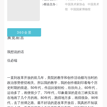
第一条
第一条
第一条
>联合主办：
中国美术家协会
中国美术
本次活动公平公正、自愿参加与退出、风险与责任自
本次活动公平公正、自愿参加与退出、风险与责任自
本次活动公平公正、自愿参加与退出、风险与责任自
馆
中国国家博物馆
负的原则。但活动有风险，参加者应有必要的风险意
负的原则。但活动有风险，参加者应有必要的风险意
负的原则。但活动有风险，参加者应有必要的风险意
识。
识。
识。
第二条
第二条
第二条
360全景
参加本次活动者必须遵守中华人民共和国的相关法
参加本次活动者必须遵守中华人民共和国的相关法
参加本次活动者必须遵守中华人民共和国的相关法
展览前言
律、法规，必须遵循道德和社会公德规范，并应该具
律、法规，必须遵循道德和社会公德规范，并应该具
律、法规，必须遵循道德和社会公德规范，并应该具
备以人为本、团结友爱、互相帮助和助人为乐的良好
备以人为本、团结友爱、互相帮助和助人为乐的良好
备以人为本、团结友爱、互相帮助和助人为乐的良好
我想说的话
品质。
品质。
品质。
伍必端
第三条
第三条
第三条
参加本次活动人员应该是成年人（具有完全民事行为
参加本次活动人员应该是成年人（具有完全民事行为
参加本次活动人员应该是成年人（具有完全民事行为
能力的人，18周岁以上）未成年人必须在成年人的陪
能力的人，18周岁以上）未成年人必须在成年人的陪
能力的人，18周岁以上）未成年人必须在成年人的陪
一直到改革开放的前几年，美院的教学和创作活动都与当时的
同下参观。
同下参观。
同下参观。
政治形势密切相关。所以我的教学，我的创作都刻印着每个历
史时期的痕迹。50年代，作品比较轻松，欣欣向上。60年代，
第四条
第四条
第四条
运动多了，画便很少了。70年代，印象最深的是在三峡实实在
参加活动者在此次活动期间的人身安全责任自负。鼓
参加活动者在此次活动期间的人身安全责任自负。鼓
参加活动者在此次活动期间的人身安全责任自负。鼓
在地画了几个月的画。80年代，跑得地方多，画得很杂。90年
励参加者自行购买人身安全保险。活动中一旦出现事
励参加者自行购买人身安全保险。活动中一旦出现事
励参加者自行购买人身安全保险。活动中一旦出现事
代，去了丝绸之路。最不好说的是改革开放后，我真的不知该