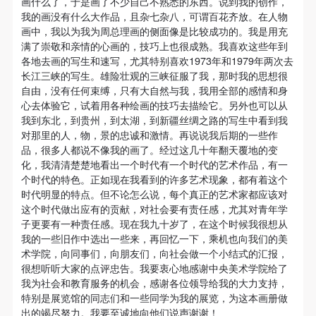
画什么了，于是画了不少自己不熟悉的东西。说到我的创作，
故，活动中任何非事故当事人及美术馆将不承担人身
故，活动中任何非事故当事人及美术馆将不承担人身
故，活动中任何非事故当事人及美术馆将不承担人身
我的画没有什么大作品，且杂七杂八，可谓百花齐放。在人物
事故的任何责任，但有互相援助的义务。参加活动的
事故的任何责任，但有互相援助的义务。参加活动的
事故的任何责任，但有互相援助的义务。参加活动的
画中，我以为我为周总理画的侧面像是比较成功的。我是用充
成员应当积极主动的组织实施救援工作，但对事故本
成员应当积极主动的组织实施救援工作，但对事故本
成员应当积极主动的组织实施救援工作，但对事故本
满了崇敬和亲情的心画的，技巧上也很成熟。我喜欢这些年到
各地去画的写生和速写，尤其特别喜欢1973年和1979年两次去
身不承担任何法律责任和经济责任。参加本次活动者
身不承担任何法律责任和经济责任。参加本次活动者
身不承担任何法律责任和经济责任。参加本次活动者
长江三峡的写生。雄险壮观的三峡征服了我，那时我的思想很
的人身安全不负有民事及相关连带责任。
的人身安全不负有民事及相关连带责任。
的人身安全不负有民事及相关连带责任。
自由，没有任何束缚，只有大自然与我，我用全部的感情和身
快捷登录
帐号密码登录
第五条
第五条
第五条
心去体验它，试着用各种绘画的技巧去描绘它。另外也可以从
我到东北，到贵州，到太湖，到新疆丝绸之路的写生中看到我
参加活动者在此次活动期间应主动遵守美术馆活动秩
参加活动者在此次活动期间应主动遵守美术馆活动秩
参加活动者在此次活动期间应主动遵守美术馆活动秩
对那里的人，物，景的忠诚和激情。再说说我后期的一些作
序、维护美术馆场地及展示、展览、馆藏艺术作品及
序、维护美术馆场地及展示、展览、馆藏艺术作品及
序、维护美术馆场地及展示、展览、馆藏艺术作品及
发送验证码
品，很多人都说不像我的画了。经过这几十年翻天覆地的变
手机号码
衍生品的安全。活动中一旦因个人原因造成美术馆场
衍生品的安全。活动中一旦因个人原因造成美术馆场
衍生品的安全。活动中一旦因个人原因造成美术馆场
化，我清清楚楚地看出一个时代有一个时代的艺术作品，有一
手机号码将作为您的登录账号
个时代的特色。正如现在我看到的许多艺术现象，都有着这个
地、空间、艺术品、衍生品等受到不同程度的损失、
地、空间、艺术品、衍生品等受到不同程度的损失、
地、空间、艺术品、衍生品等受到不同程度的损失、
时代明显的特点。但不论怎么说，每个真正的艺术家都应该对
破坏。活动中任何非事故当事人及美术馆将不承担相
破坏。活动中任何非事故当事人及美术馆将不承担相
破坏。活动中任何非事故当事人及美术馆将不承担相
这个时代做出应有的贡献，对社会要有责任感，尤其对青年学
应的责任与损失，应由参与活动者根据相应的法律条
应的责任与损失，应由参与活动者根据相应的法律条
应的责任与损失，应由参与活动者根据相应的法律条
子更要有一种责任感。现在我九十岁了，在这个时候我很想从
验证码
我的一些旧作中选出一些来，再回忆一下，乘机也向我们的美
文、组织规定进行协商和赔偿。并追究相应的法律责
文、组织规定进行协商和赔偿。并追究相应的法律责
文、组织规定进行协商和赔偿。并追究相应的法律责
术学院，向同事们，向朋友们，向社会做一个小结式的汇报，
任和经济责任。
任和经济责任。
任和经济责任。
登录
很想听听大家的点评忠告。我要衷心地感谢中央美术学院给了
第六条
第六条
第六条
我为社会和教育服务的机会，感谢各位领导给我的大力支持，
可使用雅昌艺术网会员账户登录
特别是展览馆的同志们和一些同学为我的展览，为这本画册做
参与活动者在参与活动时应当在美术馆工作人员及活
参与活动者在参与活动时应当在美术馆工作人员及活
参与活动者在参与活动时应当在美术馆工作人员及活
出的竭尽努力。我要至诚地向他们说声谢谢！